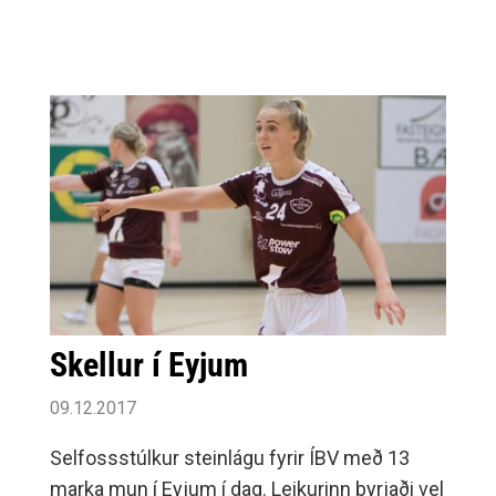
Skellur í Eyjum
09.12.2017
Selfossstúlkur steinlágu fyrir ÍBV með 13
marka mun í Eyjum í dag. Leikurinn byrjaði vel