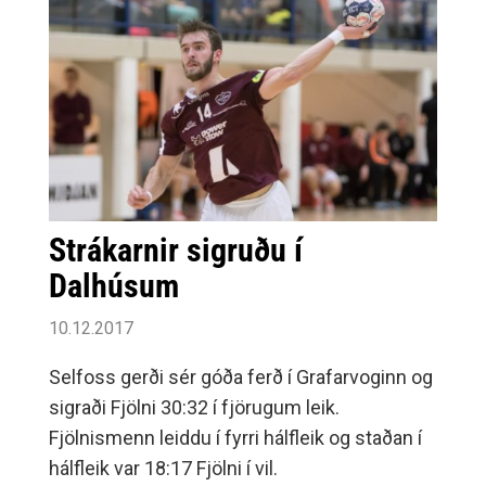
góður.
Strákarnir sigruðu í
Dalhúsum
10.12.2017
Selfoss gerði sér góða ferð í Grafarvoginn og
sigraði Fjölni 30:32 í fjörugum leik.
Fjölnismenn leiddu í fyrri hálfleik og staðan í
hálfleik var 18:17 Fjölni í vil.