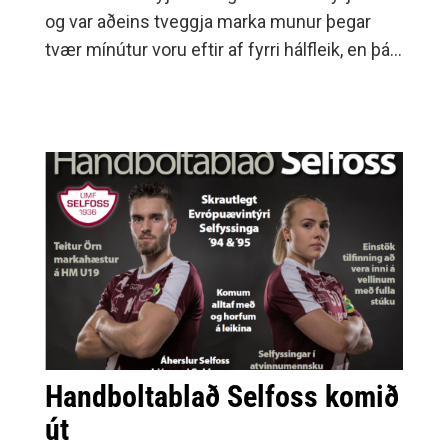
og var aðeins tveggja marka munur þegar
tvær mínútur voru eftir af fyrri hálfleik, en þá
skoruðu Eyjastúlkur skoruðu þrjú mörk í röð
og voru með fimm marka forystu í hálfleik,
16-11.
Handboltablað Selfoss komið
út