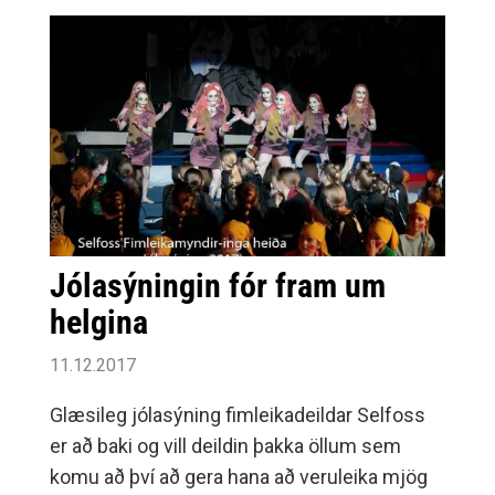
Jólasýningin fór fram um
helgina
11.12.2017
Glæsileg jólasýning fimleikadeildar Selfoss
er að baki og vill deildin þakka öllum sem
komu að því að gera hana að veruleika mjög