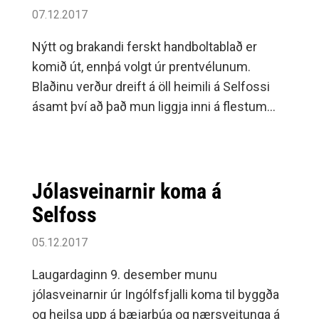
07.12.2017
Nýtt og brakandi ferskt handboltablað er
komið út, ennþá volgt úr prentvélunum.
Blaðinu verður dreift á öll heimili á Selfossi
ásamt því að það mun liggja inni á flestum
bensínstöðvum og verslunum.
Jólasveinarnir koma á
Selfoss
05.12.2017
Laugardaginn 9. desember munu
jólasveinarnir úr Ingólfsfjalli koma til byggða
og heilsa upp á bæjarbúa og nærsveitunga á