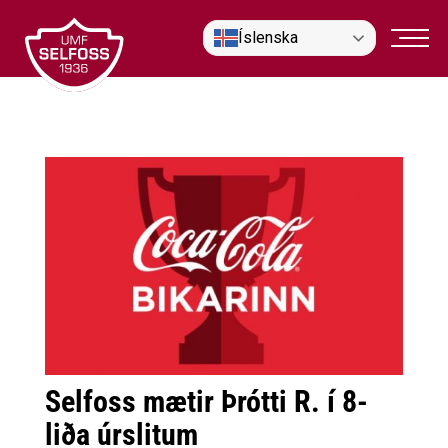
Fara
Íslenska
í
efni
Selfoss mætir Þrótti R. í 8-
liða úrslitum