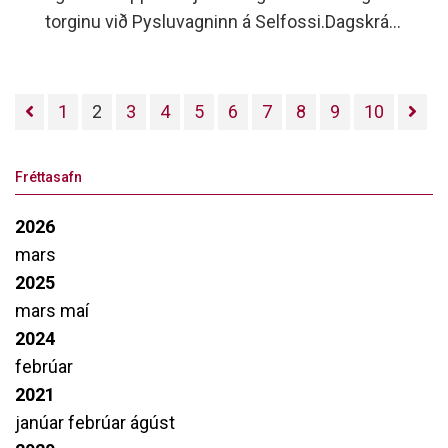
torginu við Pysluvagninn á Selfossi.Dagskráin
hefst kl.15:45 en þá syngur Karlakór Selfoss
nokkur jólalög og klukkan 16:00 koma
jólasveinarnir akandi yfir Ölfusárbrúna.
1
2
3
4
5
6
7
8
9
10
Fréttasafn
2026
mars
2025
mars
maí
2024
febrúar
2021
janúar
febrúar
ágúst