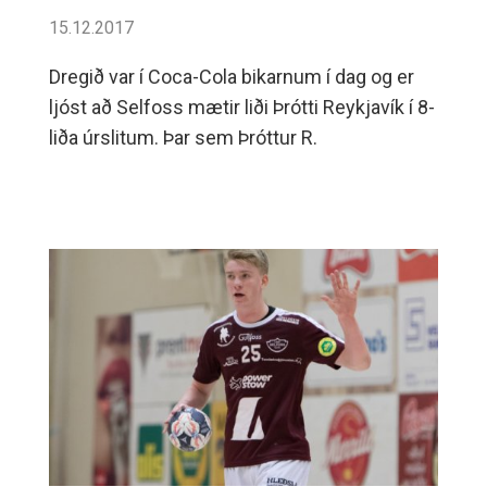
15.12.2017
Dregið var í Coca-Cola bikarnum í dag og er
ljóst að Selfoss mætir liði Þrótti Reykjavík í 8-
liða úrslitum. Þar sem Þróttur R.