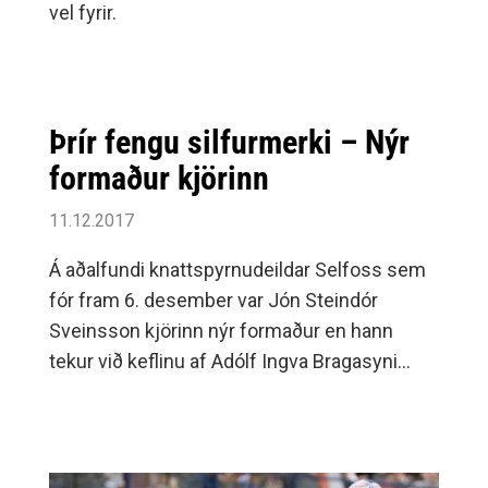
vel fyrir.
Þrír fengu silfurmerki – Nýr
formaður kjörinn
11.12.2017
Á aðalfundi knattspyrnudeildar Selfoss sem
fór fram 6. desember var Jón Steindór
Sveinsson kjörinn nýr formaður en hann
tekur við keflinu af Adólf Ingva Bragasyni
sem flytur af landi brott á nýju ári. Aðrir
meðlimir stjórnar voru endurkjörnir ásamt því
að Eiríkur Búason kom nýr inn í stjórn.Á
fundinum kom fram að rekstur deildarinnar er