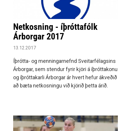
Netkosning - íþróttafólk
Árborgar 2017
13.12.2017
Íþrótta- og menningarnefnd Sveitarfélagsins
Árborgar, sem stendur fyrir kjöri á íþróttakonu
og íþróttakarli Árborgar ár hvert hefur ákveðið
að bæta netkosningu við kjörið þetta árið.