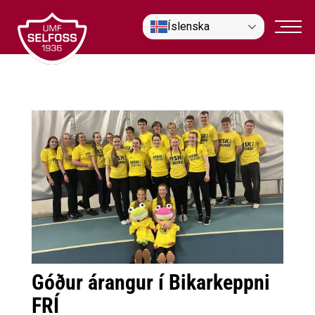
Fara
Íslenska
í
efni
Góður árangur í Bikarkeppni
FRÍ