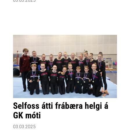
03.03.2025
Selfoss átti frábæra helgi á
GK móti
03.03.2025