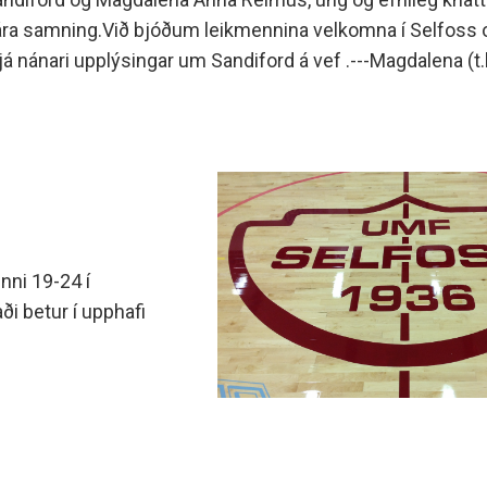
a ára samning.Við bjóðum leikmennina velkomna í Selfos
Sjá nánari upplýsingar um Sandiford á vef .---Magdalena (t
nni 19-24 í
ði betur í upphafi