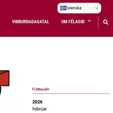
Íslenska
VIÐBURÐADAGATAL
UM FÉLAGIÐ
Frístundaakstur
Nefndir Umf. Selfoss
tjón
Fréttasafn
2026
febrúar