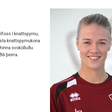
elfoss í knatt­spyrnu,
esta knatt­spyrnu­kona
il hinna svo­kölluðu
li þeirra.