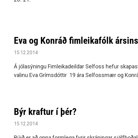
Siðareglur Umf. Selfoss
Umgengnisreglur
Eva og Konráð fimleikafólk ársin
15.12.2014
Á jólasýningu Fimleikadeildar Selfoss hefur skapas
valinu Eva Grímsdóttir 19 ára Selfossmær og Konr
Býr kraftur í þér?
15.12.2014
Búið er að opna formlega fyrir skráningar sjálfboðal