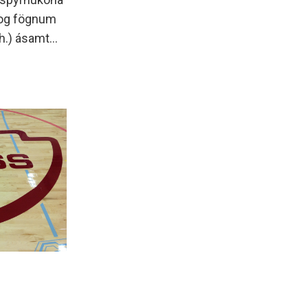
s og fögnum
.h.) ásamt