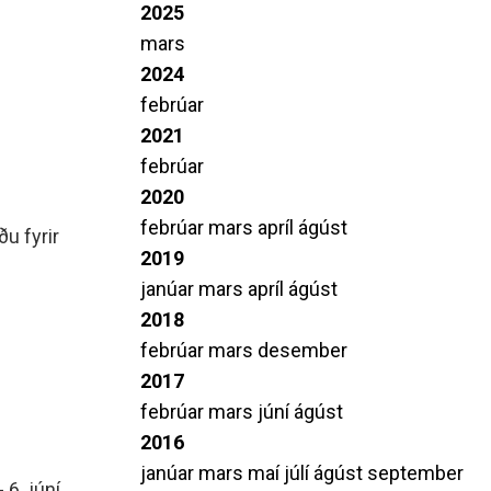
2025
mars
2024
febrúar
2021
febrúar
2020
febrúar
mars
apríl
ágúst
u fyrir
2019
janúar
mars
apríl
ágúst
2018
febrúar
mars
desember
2017
febrúar
mars
júní
ágúst
2016
janúar
mars
maí
júlí
ágúst
september
 6. júní