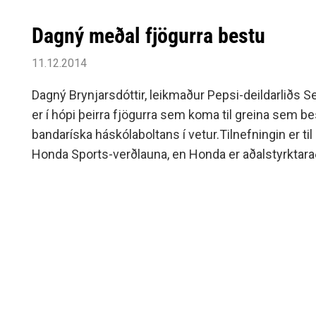
Dagný meðal fjögurra bestu
11.12.2014
Dagný Brynj­ars­dótt­ir, leikmaður Pepsi-deildarliðs S
er í hópi þeirra fjög­urra sem koma til greina sem b
banda­ríska há­skóla­bolt­ans í vet­ur.Til­nefn­ing­in er t
Honda Sports-verðlauna, en Honda er aðalstyrkt­araði