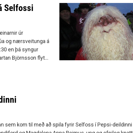
á Selfossi
inarnir úr
rbúa og nærsveitunga á
5:30 en þá syngur
artan Björnsson flytur
dinni
n sem kom til með að spila fyrir Selfoss í Pepsi-deildinn
andiford og Magdalena Anna Reimus, ung og efnileg kna