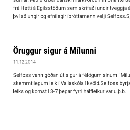
frá Hetti á Egilsstöðum sem skrifaði undir tveggj
því að ungir og efnilegir íþróttamenn velji Selfoss.
Guðmundu Brynju fyrirliða Selfoss. Mynd: Umf.
Öruggur sigur á Mílunni
11.12.2014
Selfoss vann góðan útisigur á félögum sínum í Mílu
skemmtilegum leik í Vallaskóla í kvöld.Selfoss byrja
leiks og komst í 3-7 þegar fyrri hálfleikur var u.þ.b.