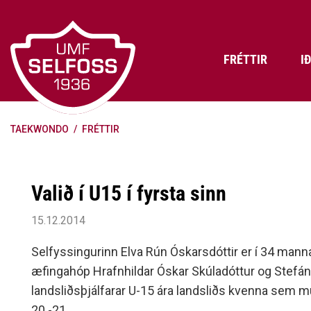
Fara
í
efni
FRÉTTIR
I
TAEKWONDO
/
FRÉTTIR
Frádráttarbærir styrkir til
Skráning iðkenda á Abler
Aðalstjórn Umf. Selfoss
íþróttafélaga
Lög, reglur og stefnur félagsins
Æfingatö
Skrifstof
Viðurken
Fræðslu- og forvarnarstefna Umf.
Björns Bl
Valið í U15 í fyrsta sinn
Selfoss
Heiðursfél
Æfingagjöld
Frístund
Jafnréttisáætlun Umf. Selfoss
Íþróttafó
15.12.2014
Lög Umf. Selfoss
UMFÍ bikar
Selfyssingurinn Elva Rún Óskarsdóttir er í 34 mann
Persónuverndarstefna Umf.
æfingahóp Hrafnhildar Óskar Skúladóttur og Stefá
Selfoss
landsliðsþjálfarar U-15 ára landsliðs kvenna sem 
Reglugerð um fjáraflanir
20.-21.