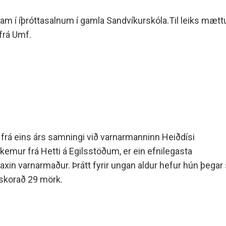
ram í íþróttasalnum í gamla Sandvíkurskóla.Til leiks mætt
frá Umf.
 frá eins árs samningi við varnarmanninn Heiðdísi
kemur frá Hetti á Egilsstöðum, er ein efnilegasta
xin varnarmaður. Þrátt fyrir ungan aldur hefur hún þegar 
 skorað 29 mörk.