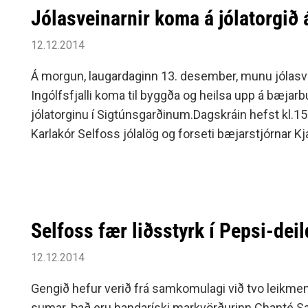
Jólasveinarnir koma á jólatorgið 
12.12.2014
Á morgun, laugardaginn 13. desember, munu jólasve
Ingólfsfjalli koma til byggða og heilsa upp á bæja
jólatorginu í Sigtúnsgarðinum.Dagskráin hefst kl.1
Karlakór Selfoss jólalög og forseti bæjarstjórnar Kj
ávarp.
Selfoss fær liðsstyrk í Pepsi-deil
12.12.2014
Gengið hefur verið frá samkomulagi við tvo leikmen
sumar. Það eru bandaríski markvörðurinn Chanté S