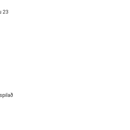
u 23
spilað