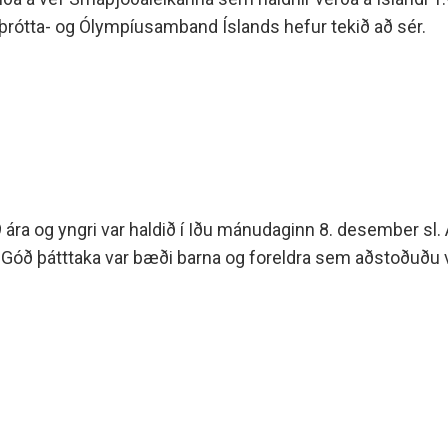
þrótta- og Ólympíusamband Íslands hefur tekið að sér.
9 ára og yngri var haldið í Iðu mánudaginn 8. desember sl.
st.Góð þátttaka var bæði barna og foreldra sem aðstoðuðu 