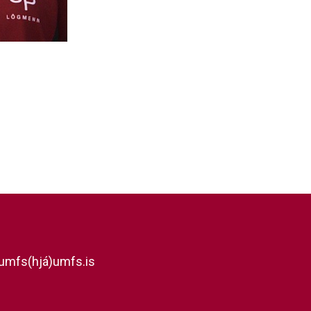
umfs(hjá)umfs.is