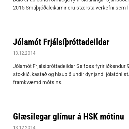
2015.Smáþjóðaleikarnir eru stærsta verkefni sem Í
Jólamót Frjálsíþróttadeildar
13.12.2014
Jólamót Frjálsíþróttadeildar Selfoss fyrir iðkendur 
stokkið, kastað og hlaupið undir dynjandi jólatónli
framkvæmd mótsins.
Glæsilegar glímur á HSK mótinu
13.12.2014