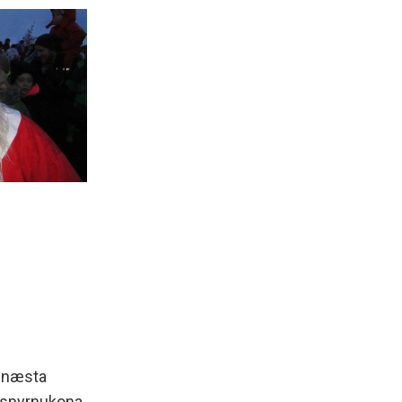
i næsta
ttspyrnukona