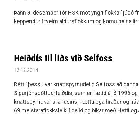
Þann 9. desember fór HSK mót yngri flokka í júdó f
keppendur í tveim aldursflokkum og komu þeir allir 
Heiðdís til liðs við Selfoss
12.12.2014
Rétt í þessu var knattspyrnudeild Selfoss að ganga
Sigurjónsdóttur.Heiðdís, sem er fædd árið 1996 og 
knattspyrnukona landsins, hættulega hraður og háva
69 meistaraflokksleiki í deild og bikar með Hetti og