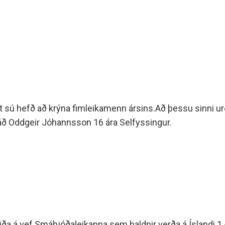
minjanefndar
s
t sú hefð að krýna fimleikamenn ársins.Að þessu sinni urð
áð Oddgeir Jóhannsson 16 ára Selfyssingur.
iða á vef Smáþjóðaleikanna sem haldnir verða á Íslandi 1.-