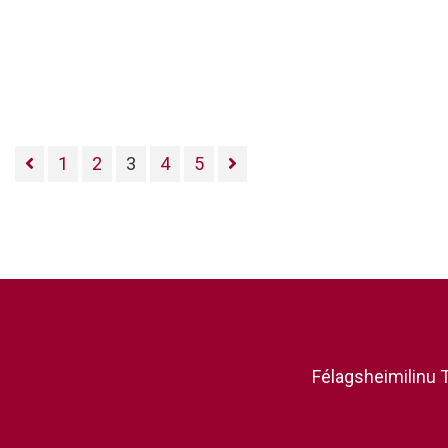
1
2
3
4
5
Félagsheimilinu T