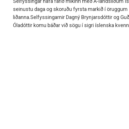
Selfyssingar hafa farið mikinn með A-landsliðum Ís
seinustu daga og skoruðu fyrsta markið í öruggum
liðanna.Selfyssingarnir Dagný Brynjarsdóttir og G
Óladóttir komu báðar við sögu í sigri íslenska kvenn
í undankeppni HM.