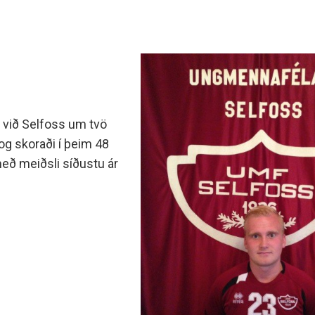
 við Selfoss um tvö
a og skoraði í þeim 48
eð meiðsli síðustu ár