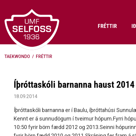
Fara
í
efni
FRÉTTIR
I
TAEKWONDO
/
FRÉTTIR
Frádráttarbærir styrkir til
Skráning iðkenda á Abler
Aðalstjórn Umf. Selfoss
íþróttafélaga
Lög, reglur og stefnur félagsins
Æfingatö
Skrifstof
Viðurken
Fræðslu- og forvarnarstefna Umf.
Björns Bl
Íþróttaskóli barnanna haust 2014
Selfoss
Heiðursfél
Æfingagjöld
Frístund
Jafnréttisáætlun Umf. Selfoss
Íþróttafó
18.09.2014
Lög Umf. Selfoss
UMFÍ bikar
Íþróttaskóli barnanna er í Baulu, íþróttahúsi Sunnul
Persónuverndarstefna Umf.
Kennt er á sunnudögum í tveimur hópum.Fyrri hópur
Selfoss
10:50 fyrir börn fædd 2012 og 2013.Seinni hópurinn
Reglugerð um fjáraflanir
fyrir börn fædd 2010 og 2011.Skráning fer fram á 