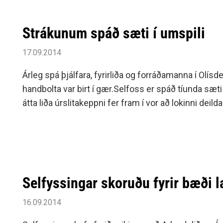
Strákunum spáð sæti í umspili
17.09.2014
Árleg spá þjálfara, fyrirliða og forráðamanna í Olísd
handbolta var birt í gær.Selfoss er spáð tíunda sæti
átta liða úrslitakeppni fer fram í vor að lokinni deild
Selfyssingar skoruðu fyrir bæði l
16.09.2014