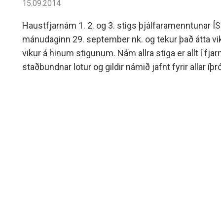
15.09.2014
Haustfjarnám 1. 2. og 3. stigs þjálfaramenntunar Í
mánudaginn 29. september nk. og tekur það átta vik
vikur á hinum stigunum. Nám allra stiga er allt í fja
staðbundnar lotur og gildir námið jafnt fyrir allar íþ
hefur verið afar vinsælt undanfarin ár og þátttakend
íþróttagreina.