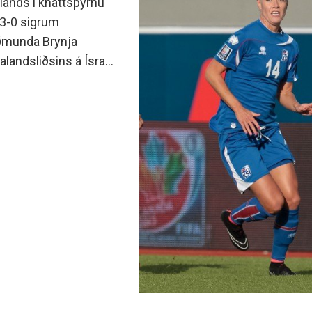
lands í knattspyrnu
 3-0 sigrum
uðmunda Brynja
alandsliðsins á Ísrael