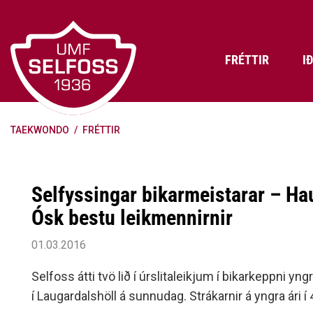
Fara
í
efni
FRÉTTIR
I
TAEKWONDO
/
FRÉTTIR
Frádráttarbærir styrkir til
Skráning iðkenda á Abler
Aðalstjórn Umf. Selfoss
íþróttafélaga
Lög, reglur og stefnur félagsins
Æfingatö
Skrifstof
Viðurken
Fræðslu- og forvarnarstefna Umf.
Björns Bl
Selfyssingar bikarmeistarar – Ha
Selfoss
Heiðursfél
Æfingagjöld
Frístund
Ósk bestu leikmennirnir
Jafnréttisáætlun Umf. Selfoss
Íþróttafó
Lög Umf. Selfoss
UMFÍ bikar
01.03.2016
Persónuverndarstefna Umf.
Selfoss átti tvö lið í úrslitaleikjum í bikarkeppni yn
Selfoss
í Laugardalshöll á sunnudag. Strákarnir á yngra ári í 
Reglugerð um fjáraflanir