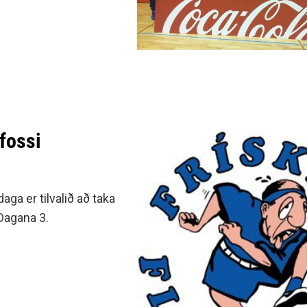
minjanefndar
lfossi
aga er tilvalið að taka
Dagana 3.