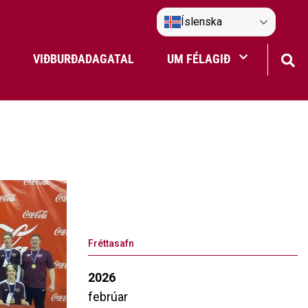
Íslenska
VIÐBURÐADAGATAL
UM FÉLAGIÐ
Frístundaakstur
Nefndir Umf. Selfoss
tjón
Fréttasafn
2026
febrúar