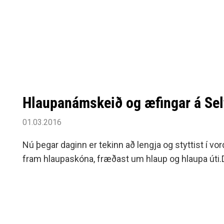
Siðareglur Umf. Selfoss
Umgengnisreglur
Hlaupanámskeið og æfingar á Se
01.03.2016
Nú þegar daginn er tekinn að lengja og styttist í vord
fram hlaupaskóna, fræðast um hlaup og hlaupa úti.