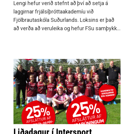
Lengi hefur verið stefnt að því að setja á
laggirnar frjálsíþróttaakademíu við
Fjölbrautaskóla Suðurlands. Loksins er það
að verða að veruleika og hefur FSu samþykkt
að hún geti, í samstarfi við Frjálsíþróttadeild
Umf.
Liðadagur í Intersport