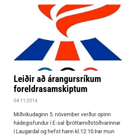
Leiðir að árangursríkum
foreldrasamskiptum
04.11.2014
Miðvikudaginn 5. nóvember verður opinn
hádegisfundur í E-sal Íþróttamiðstöðvarinnar
í Laugardal og hefst hann kl.12:10.Þar mun