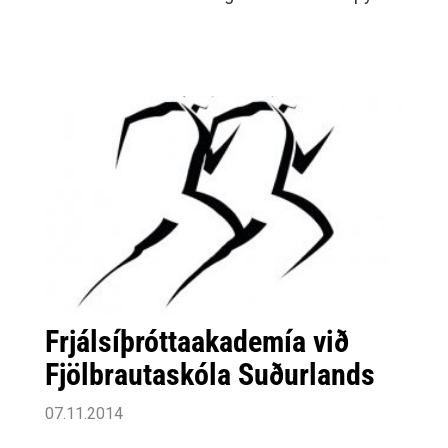
að hún geti, í samstarfi við Frjálsíþróttadeild
Umf.
Frjálsíþróttaakademía við
Fjölbrautaskóla Suðurlands
07.11.2014