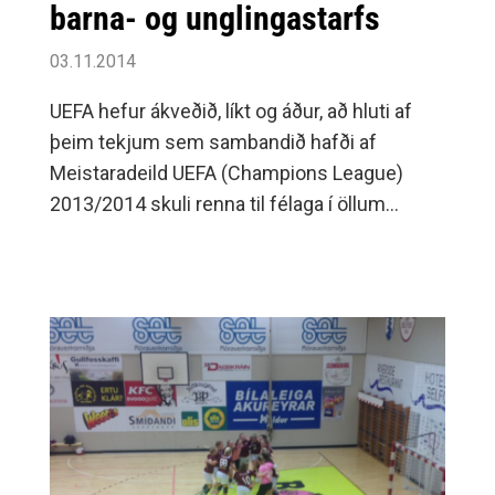
barna- og unglingastarfs
03.11.2014
UEFA hefur ákveðið, líkt og áður, að hluti af
þeim tekjum sem sambandið hafði af
Meistaradeild UEFA (Champions League)
2013/2014 skuli renna til félaga í öllum
aðildarlöndum UEFA til eflingar knattspyrnu
barna- og unglinga.