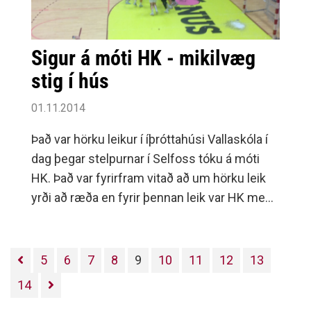
Sigur á móti HK - mikilvæg
stig í hús
01.11.2014
Það var hörku leikur í íþróttahúsi Vallaskóla í
dag þegar stelpurnar í Selfoss tóku á móti
HK. Það var fyrirfram vitað að um hörku leik
yrði að ræða en fyrir þennan leik var HK með
einu stigi meira í deildinni.
5
6
7
8
9
10
11
12
13
14