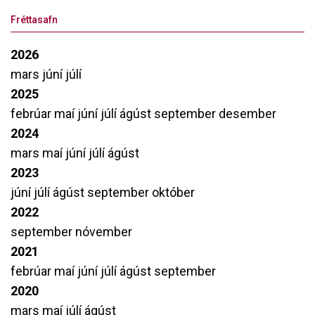
Fréttasafn
2026
mars
júní
júlí
2025
febrúar
maí
júní
júlí
ágúst
september
desember
2024
mars
maí
júní
júlí
ágúst
2023
júní
júlí
ágúst
september
október
2022
september
nóvember
2021
febrúar
maí
júní
júlí
ágúst
september
2020
mars
maí
júlí
ágúst