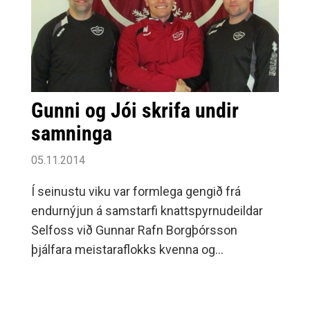
Gunni og Jói skrifa undir
samninga
05.11.2014
Í seinustu viku var formlega gengið frá
endurnýjun á samstarfi knattspyrnudeildar
Selfoss við Gunnar Rafn Borgþórsson
þjálfara meistaraflokks kvenna og
aðstoðarmann hans Jóhann Bjarnason sem
jafnframt þjálfar 2.