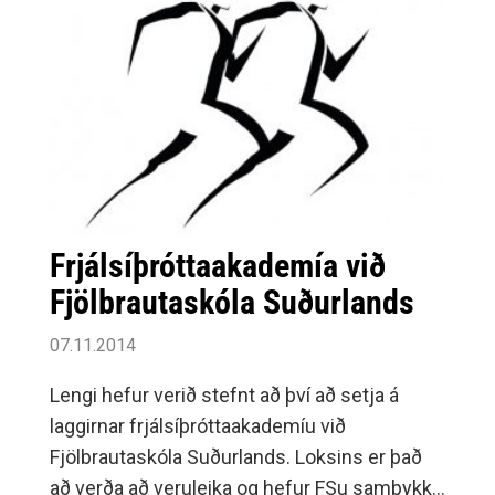
Frjálsíþróttaakademía við
Fjölbrautaskóla Suðurlands
07.11.2014
Lengi hefur verið stefnt að því að setja á
laggirnar frjálsíþróttaakademíu við
Fjölbrautaskóla Suðurlands. Loksins er það
að verða að veruleika og hefur FSu samþykkt