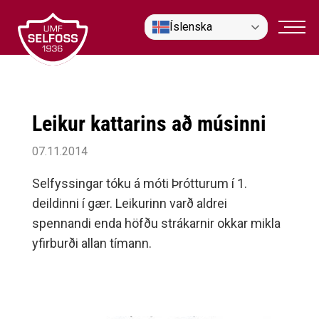
Fara
Íslenska
í
efni
Leikur kattarins að músinni
07.11.2014
Selfyssingar tóku á móti Þrótturum í 1.
deildinni í gær. Leikurinn varð aldrei
spennandi enda höfðu strákarnir okkar mikla
yfirburði allan tímann.