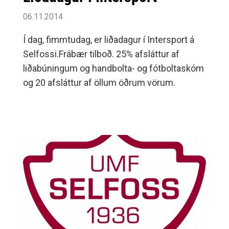
06.11.2014
Í dag, fimmtudag, er liðadagur í Intersport á
Selfossi.Frábær tilboð. 25% afsláttur af
liðabúningum og handbolta- og fótboltaskóm
og 20 afsláttur af öllum öðrum vörum.