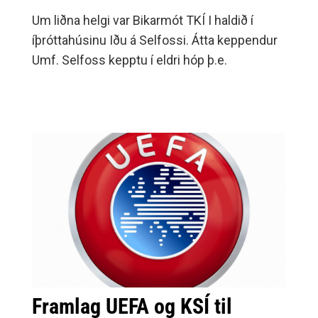
Um liðna helgi var Bikarmót TKÍ I haldið í
íþróttahúsinu Iðu á Selfossi. Átta keppendur
Umf. Selfoss kepptu í eldri hóp þ.e.
Framlag UEFA og KSÍ til