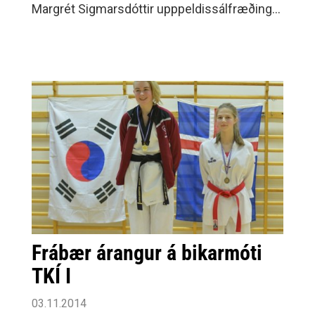
Margrét Sigmarsdóttir upppeldissálfræðingur
fjalla um erfið foreldrasamskipti og leiðir til
að gera samskiptin árangursríkari. Farið
verður yfir gagnlegar aðferðir í virkum
samskiptum, lausnaleit og
tilfinningastjórnun.
Frábær árangur á bikarmóti
TKÍ I
03.11.2014