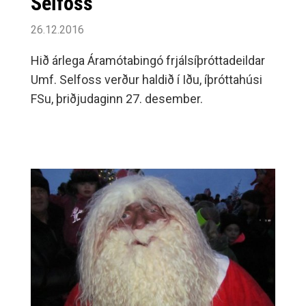
Selfoss
26.12.2016
Hið árlega Áramótabingó frjálsíþróttadeildar
Umf. Selfoss verður haldið í Iðu, íþróttahúsi
FSu, þriðjudaginn 27. desember.