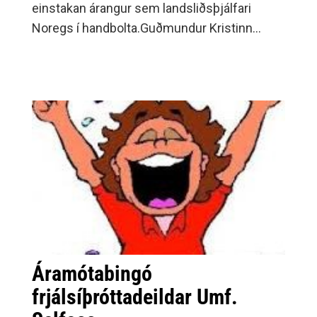
einstakan árangur sem landsliðsþjálfari
Noregs í handbolta.Guðmundur Kristinn
Jónsson formaður Umf.
Áramótabingó
frjálsíþróttadeildar Umf.