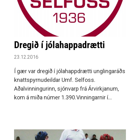
Dregið í jólahappadrætti
23.12.2016
Í gær var dregið í jólahappdrætti unglingaráðs
knattspyrnudeildar Umf. Selfoss.
Aðalvinningurinn, sjónvarp frá Árvirkjanum,
kom á miða númer 1.390.Vinningarnir í
happdrættinu voru 32 talsins og samanlagt
verðmæti þeirra var 597.900
krónur.Vinningsnúmerin í happdrættinu eru
þessi: Vinningur Miði númer 1. Sjónvarp 48"