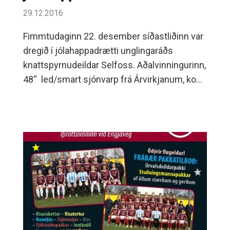
29.12.2016
Fimmtudaginn 22. desember síðastliðinn var
dregið í jólahappadrætti unglingaráðs
knattspyrnudeildar Selfoss. Aðalvinningurinn,
48“ led/smart sjónvarp frá Árvirkjanum, kom
á miða númer 1.390 sem er í eigu Birgis
Gunnarssonar og fjölskyldu á Selfossi.