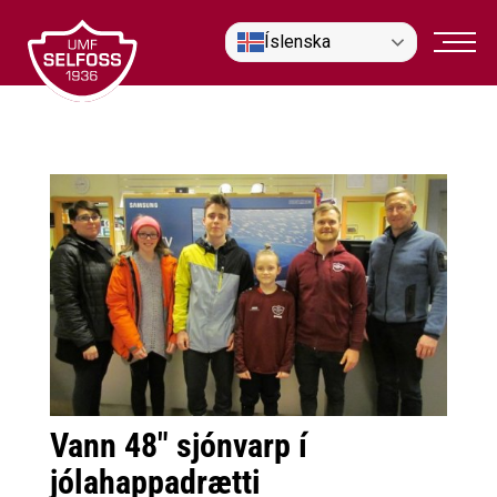
Fara
Íslenska
í
efni
Vann 48" sjónvarp í
jólahappadrætti