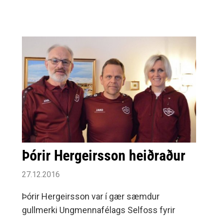
aðalfjáröflunum deildarinnar er flugeldasalan
ár hvert.Látið sjá ykkur og náið ykkur í
flugelda á góðu verði!
Þórir Hergeirsson heiðraður
27.12.2016
Þórir Hergeirsson var í gær sæmdur
gullmerki Ungmennafélags Selfoss fyrir