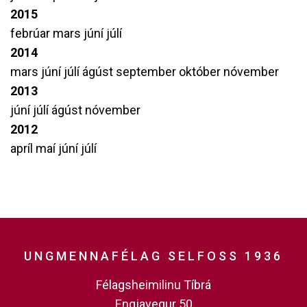
2015
febrúar
mars
júní
júlí
2014
mars
júní
júlí
ágúst
september
október
nóvember
2013
júní
júlí
ágúst
nóvember
2012
apríl
maí
júní
júlí
UNGMENNAFÉLAG SELFOSS 1936
Félagsheimilinu Tíbrá
Engjavegur 50