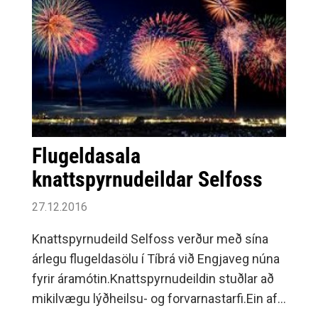
Flugeldasala
knattspyrnudeildar Selfoss
27.12.2016
Knattspyrnudeild Selfoss verður með sína
árlegu flugeldasölu í Tíbrá við Engjaveg núna
fyrir áramótin.Knattspyrnudeildin stuðlar að
mikilvægu lýðheilsu- og forvarnastarfi.Ein af