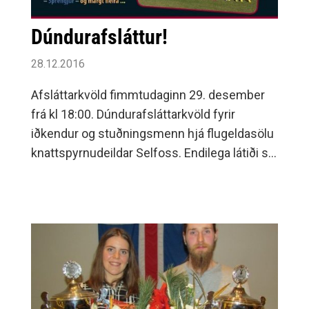
Dúndurafsláttur!
28.12.2016
Afsláttarkvöld fimmtudaginn 29. desember
frá kl 18:00. Dúndurafsláttarkvöld fyrir
iðkendur og stuðningsmenn hjá flugeldasölu
knattspyrnudeildar Selfoss. Endilega látiði sjá
ykkur, gerið góð kaup og styðjið ykkar félag.
Áfram Selfoss!.