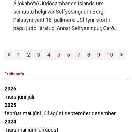
Á lokahófið Júdósambands Íslands um
seinustu helgi var Selfyssingnum Bergi
Pálssyni veitt 16. gullmerki JSÍ fyrir störf í
þágu júdó í áratugi.Annar Selfyssingur, Garðar
Skaftason 3.
1
2
3
4
5
6
7
8
9
10
Fréttasafn
2026
mars
júní
júlí
2025
febrúar
maí
júní
júlí
ágúst
september
desember
2024
mars
maí
júní
júlí
ágúst