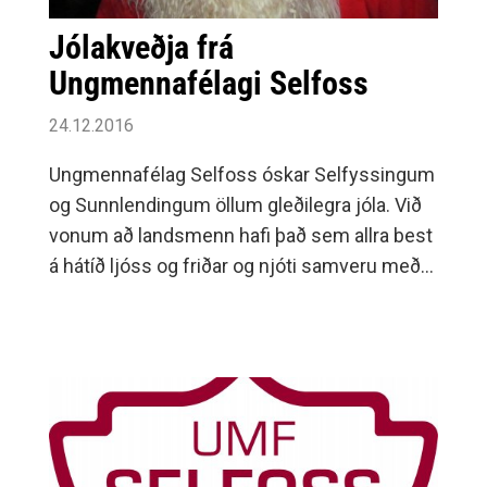
Jólakveðja frá
Ungmennafélagi Selfoss
24.12.2016
Ungmennafélag Selfoss óskar Selfyssingum
og Sunnlendingum öllum gleðilegra jóla. Við
vonum að landsmenn hafi það sem allra best
á hátíð ljóss og friðar og njóti samveru með
sínum nánustu.