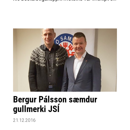
Samkaup 1487 20. Gjafabréf Byko/Intersport
unnu Selfyssingar öruggan sigur í báðum
390 21. Gjafabréf Karl R.
flokkum.
Bergur Pálsson sæmdur
gullmerki JSÍ
21.12.2016