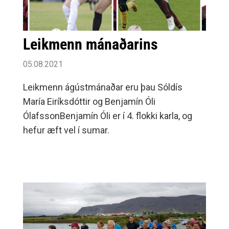
Leikmenn mánaðarins
05.08.2021
Leikmenn ágústmánaðar eru þau Sóldís
María Eiríksdóttir og Benjamín Óli
ÓlafssonBenjamín Óli er í 4. flokki karla, og
hefur æft vel í sumar.