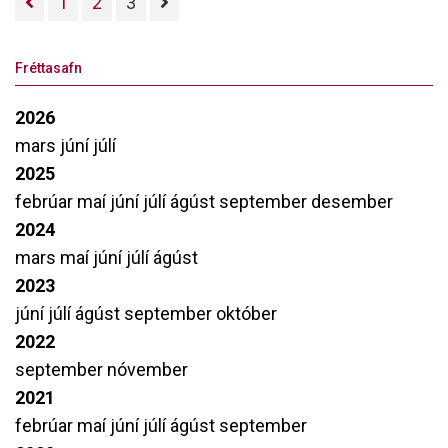
1
2
3
örugglega um götur Selfoss og hvetjum við
alla til að velja Zolo! Meðfylgjandi er mynd
Fréttasafn
sem tekin var við undirritun samningsins.
2026
mars
júní
júlí
2025
febrúar
maí
júní
júlí
ágúst
september
desember
2024
mars
maí
júní
júlí
ágúst
2023
júní
júlí
ágúst
september
október
2022
september
nóvember
2021
febrúar
maí
júní
júlí
ágúst
september