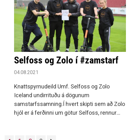
Selfoss og Zolo í #zamstarf
04.08.2021
Knattspyrnudeild Umf. Selfoss og Zolo
Iceland undirrituðu á dögunum
samstarfssamning.Í hvert skipti sem að Zolo
hjól er á ferðinni um götur Selfoss, rennur
hluti af leigunni til uppbyggingarstarfs
knattspyrnudeildar.Zolo hjól eru frábær og
umhverfisvænn kostur til að ferðast fljótt og