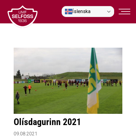
Fara
Íslenska
í
efni
Olísdagurinn 2021
09.08.2021