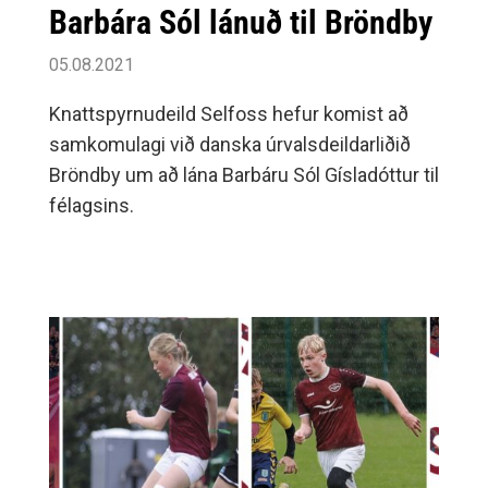
Barbára Sól lánuð til Bröndby
05.08.2021
Knattspyrnudeild Selfoss hefur komist að
samkomulagi við danska úrvalsdeildarliðið
Bröndby um að lána Barbáru Sól Gísladóttur til
félagsins.