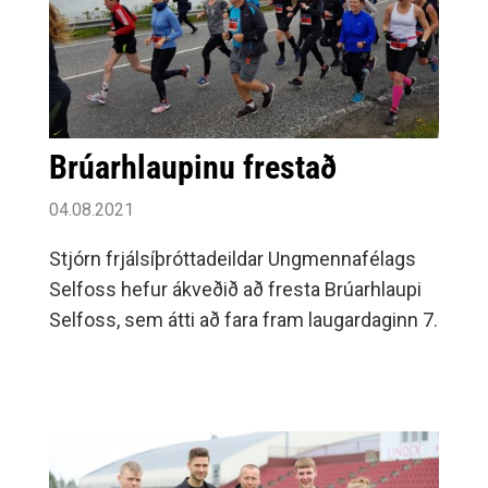
Brúarhlaupinu frestað
04.08.2021
Stjórn frjálsíþróttadeildar Ungmennafélags
Selfoss hefur ákveðið að fresta Brúarhlaupi
Selfoss, sem átti að fara fram laugardaginn 7.