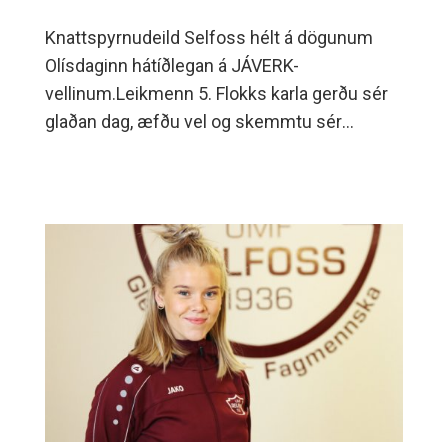
Knattspyrnudeild Selfoss hélt á dögunum
Olísdaginn hátíðlegan á JÁVERK-
vellinum.Leikmenn 5. Flokks karla gerðu sér
glaðan dag, æfðu vel og skemmtu sér
konunglega með þjálfurum og
gestaþjálfurum á frábæru vallarsvæði okkar
selfyssinga.