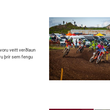
r voru veitt verðlaun
ru þrír sem fengu