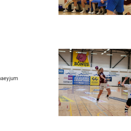
minjanefndar
nnaeyjum