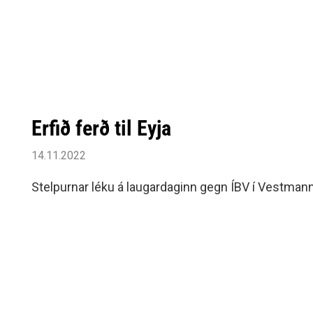
Siðareglur Umf. Selfoss
Umgengnisreglur
Erfið ferð til Eyja
14.11.2022
Stelpurnar léku á laugardaginn gegn ÍBV í Vestma