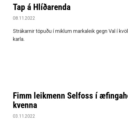
Tap á Hlíðarenda
08.11.2022
Strákarnir töpuðu í miklum markaleik gegn Val í kvöld
karla.
Fimm leikmenn Selfoss í æfingah
kvenna
03.11.2022