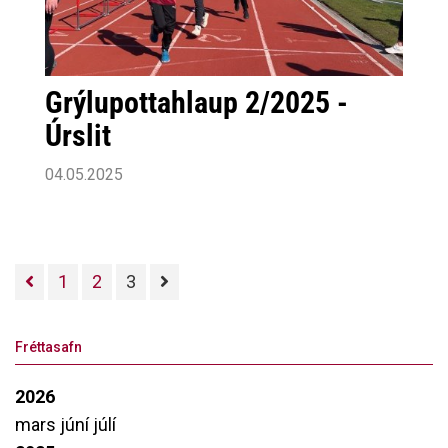
Grýlupottahlaup 2/2025 -
Úrslit
04.05.2025
1
2
3
Fréttasafn
2026
mars
júní
júlí