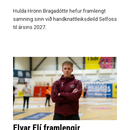
Hulda Hrönn Bragadóttir hefur framlengt
samning sinn við handknattleiksdeild Selfoss
til ársins 2027.
Elvar Elí framlengir