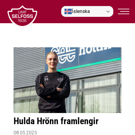
Fara
Íslenska
í
efni
Hulda Hrönn framlengir
08.05.2025