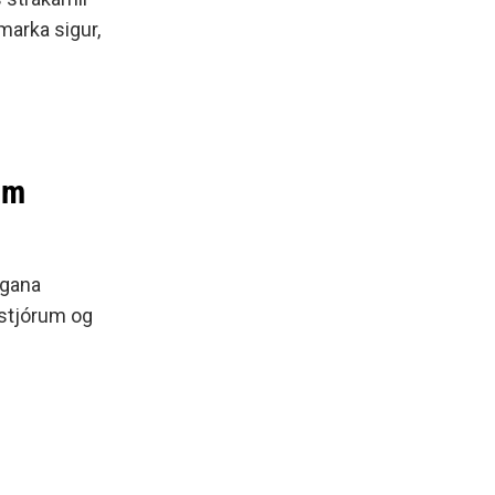
 marka sigur,
um
agana
astjórum og