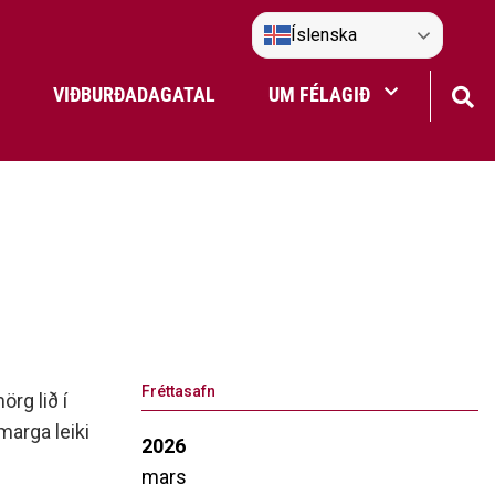
Íslenska
VIÐBURÐADAGATAL
UM FÉLAGIÐ
Frístundaakstur
Nefndir Umf. Selfoss
tjón
Fréttasafn
rg lið í
marga leiki
2026
mars