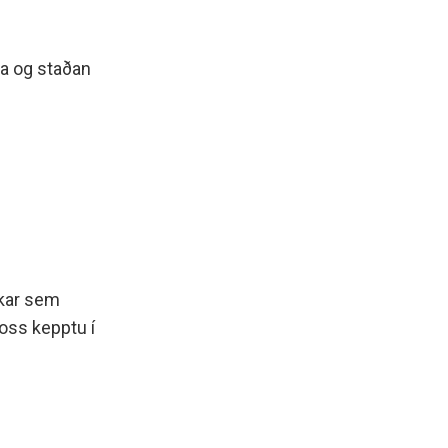
ma og staðan
kkar sem
foss kepptu í