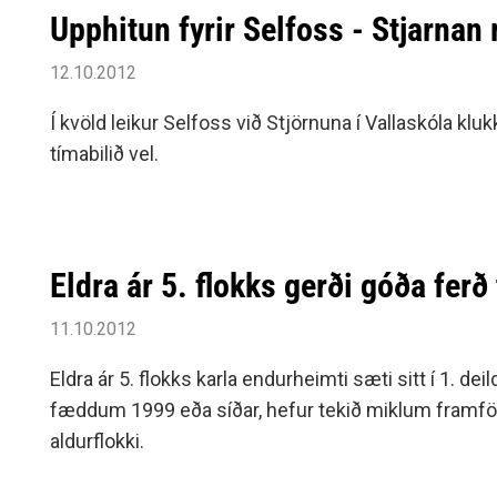
Upphitun fyrir Selfoss - Stjarnan 
12.10.2012
Í kvöld leikur Selfoss við Stjörnuna í Vallaskóla klu
tímabilið vel.
Eldra ár 5. flokks gerði góða ferð 
11.10.2012
Eldra ár 5. flokks karla endurheimti sæti sitt í 1. 
fæddum 1999 eða síðar, hefur tekið miklum framförum
aldurflokki.