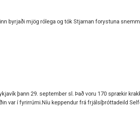
ikurinn byrjaði mjög rólega og tók Stjarnan forystuna snem
í Reykjavík þann 29. september sl. Það voru 170 sprækir kra
in var í fyrirrúmi.Níu keppendur frá frjálsíþróttadeild Sel