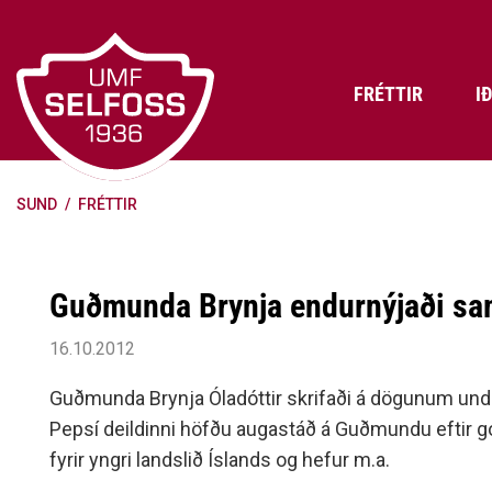
Fara
í
efni
FRÉTTIR
I
SUND
/
FRÉTTIR
Frádráttarbærir styrkir til
Skráning iðkenda á Abler
Aðalstjórn Umf. Selfoss
íþróttafélaga
Lög, reglur og stefnur félagsins
Æfingatö
Skrifstof
Viðurken
Fræðslu- og forvarnarstefna Umf.
Björns Bl
Guðmunda Brynja endurnýjaði sam
Selfoss
Heiðursfél
Æfingagjöld
Frístund
Jafnréttisáætlun Umf. Selfoss
Íþróttafó
16.10.2012
Lög Umf. Selfoss
UMFÍ bikar
Guðmunda Brynja Óladóttir skrifaði á dögunum undir
Persónuverndarstefna Umf.
Pepsí deildinni höfðu augastáð á Guðmundu eftir gott
Selfoss
fyrir yngri landslið Íslands og hefur m.a.
Reglugerð um fjáraflanir