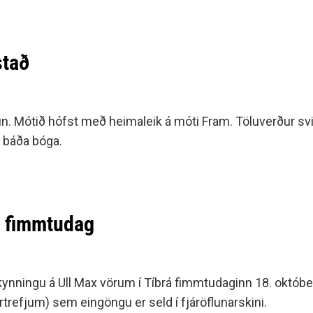
minjanefndar
stað
hafin. Mótið hófst með heimaleik á móti Fram. Töluverður s
á báða bóga.
á fimmtudag
 kynningu á Ull Max vörum í Tíbrá fimmtudaginn 18. október
rtrefjum) sem eingöngu er seld í fjáröflunarskini.