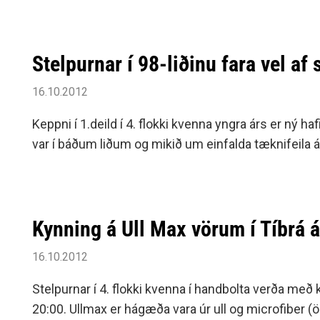
Siðareglur Umf. Selfoss
Umgengnisreglur
Stelpurnar í 98-liðinu fara vel af 
16.10.2012
Keppni í 1.deild í 4. flokki kvenna yngra árs er ný 
var í báðum liðum og mikið um einfalda tæknifeila 
Kynning á Ull Max vörum í Tíbrá 
16.10.2012
Stelpurnar í 4. flokki kvenna í handbolta verða með
20:00. Ullmax er hágæða vara úr ull og microfiber (ö