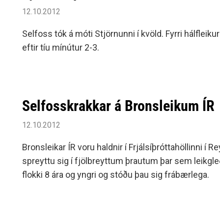
12.10.2012
Selfoss tók á móti Stjörnunni í kvöld. Fyrri hálfle
eftir tíu mínútur 2-3.
Selfosskrakkar á Bronsleikum ÍR
12.10.2012
Bronsleikar ÍR voru haldnir í Frjálsíþróttahöllinni 
spreyttu sig í fjölbreyttum þrautum þar sem leikgleð
flokki 8 ára og yngri og stóðu þau sig frábærlega.