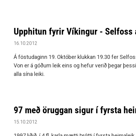
Upphitun fyrir Víkingur - Selfoss
16.10.2012
Á föstudaginn 19. Október klukkan 19.30 fer Selfoss Í 
Von er á góðum leik eins og hefur verið þegar þessi
alla sína leiki.
97 með öruggan sigur í fyrsta he
15.10.2012
1997 liðið í 4.fl. karla mætti Þrótti í fyrsta heimale