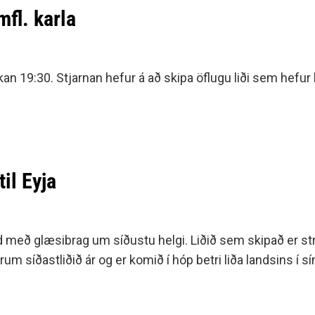
mfl. karla
kkan 19:30. Stjarnan hefur á að skipa öflugu liði sem hefur
til Eyja
deild með glæsibrag um síðustu helgi. Liðið sem skipað er s
 síðastliðið ár og er komið í hóp betri liða landsins í s