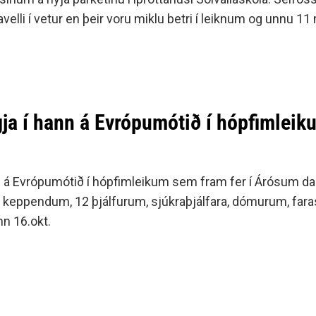
avelli í vetur en þeir voru miklu betri í leiknum og unnu 11
gja í hann á Evrópumótið í hópfimleik
m á Evrópumótið í hópfimleikum sem fram fer í Árósum d
keppendum, 12 þjálfurum, sjúkraþjálfara, dómurum, far
nn 16.okt.