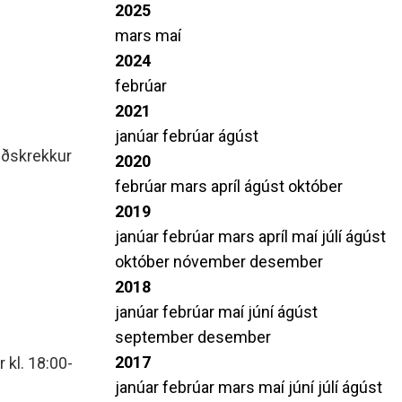
2025
mars
maí
2024
febrúar
2021
janúar
febrúar
ágúst
viðskrekkur
2020
febrúar
mars
apríl
ágúst
október
2019
janúar
febrúar
mars
apríl
maí
júlí
ágúst
október
nóvember
desember
2018
janúar
febrúar
maí
júní
ágúst
september
desember
2017
 kl. 18:00-
janúar
febrúar
mars
maí
júní
júlí
ágúst