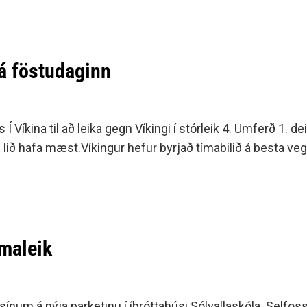
 á föstudaginn
Víkina til að leika gegn Víkingi í stórleik 4. Umferð 1. dei
 lið hafa mæst.Víkingur hefur byrjað tímabilið á besta ve
imaleik
ik sínum á nýja parketinu í íþróttahúsi Sólvallaskóla. Selfos