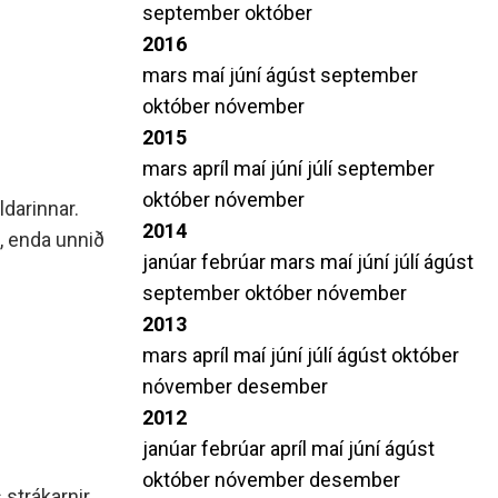
september
október
2016
mars
maí
júní
ágúst
september
október
nóvember
2015
mars
apríl
maí
júní
júlí
september
október
nóvember
ldarinnar.
2014
g, enda unnið
janúar
febrúar
mars
maí
júní
júlí
ágúst
september
október
nóvember
2013
mars
apríl
maí
júní
júlí
ágúst
október
nóvember
desember
2012
janúar
febrúar
apríl
maí
júní
ágúst
október
nóvember
desember
s strákarnir