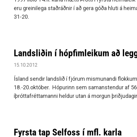
eru greinilega staðráðnir í að gera góða hluti á heim
31-20.
Landsliðin í hópfimleikum að leg
15.10.2012
Ísland sendir landslið í fjórum mismunandi flokku
18.-20.október. Hópurinn sem samanstendur af 56 
íþróttafréttamanni heldur utan á morgun þriðjudagi
Fyrsta tap Selfoss í mfl. karla