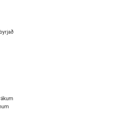
 byrjað
trákum
ínum