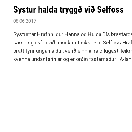
Systur halda tryggð við Selfoss
08.06.2017
Systurnar Hrafnhildur Hanna og Hulda Dís Þrastard
samninga sína við handknattleiksdeild Selfoss.Hraf
þrátt fyrir ungan aldur, verið einn allra öflugasti lei
kvenna undanfarin ár og er orðin fastamaður í A-land
sem hún hefur spilað 22 landsleiki og skorað í þei
hefur, þrátt fyrir enn yngri aldur, verið fastamaður í
ár og er einn allra sterkasti varnarmaður deildarinn
Selfoss fagnar því að þær systur skuli halda tryggð 
og hlakkar til næsta vetrar með þær innanborðs.Frek
leikmannamálum hjá Selfoss er að vænta á næs