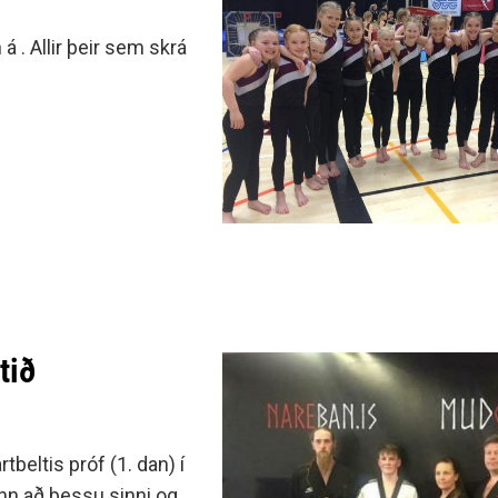
á . Allir þeir sem skrá
tið
beltis próf (1. dan) í
inn að þessu sinni og