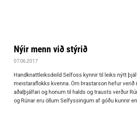
Nýir menn við stýrið
07.06.2017
Handknattleiksdeild Selfoss kynnir til leiks nýtt þjá
meistaraflokks kvenna. Örn Þrastarson hefur verið
aðalþjálfari og honum til halds og trausts verður 
og Rúnar eru öllum Selfyssingum af góðu kunnir en
fyrir félagið í mörg ár.