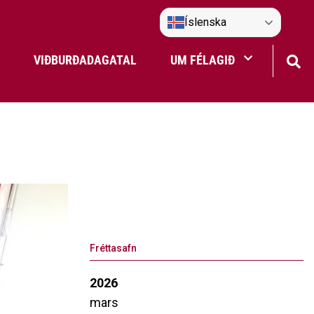
Íslenska
VIÐBURÐADAGATAL
UM FÉLAGIÐ
Frístundaakstur
Nefndir Umf. Selfoss
tjón
Fréttasafn
2026
mars