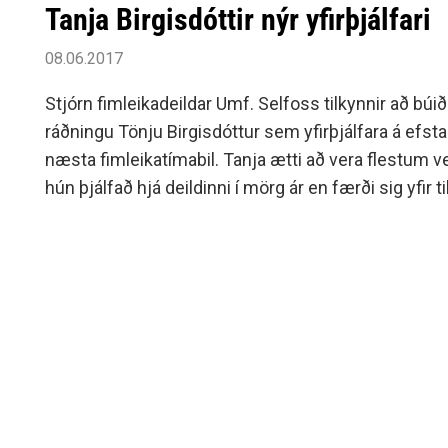
Tanja Birgisdóttir nýr yfirþjálfari
08.06.2017
Stjórn fimleikadeildar Umf. Selfoss tilkynnir að búið
ráðningu Tönju Birgisdóttur sem yfirþjálfara á efsta s
næsta fimleikatímabil. Tanja ætti að vera flestum 
hún þjálfað hjá deildinni í mörg ár en færði sig yfir ti