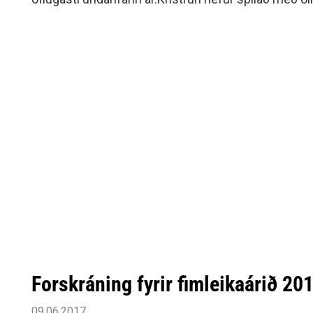
Siðareglur Umf. Selfoss
Íslands auk þess sem hún hefur verið í afrekshóp H
Umgengnisreglur
mikilvægur hlekkur í þeirri vegferð sem framundan 
vetur og er það svo sannarlega fagnaðarefni að hún s
ásamt félögum sínum á Selfossi.Handknattleiksdeil
tryggt sér áframhaldandi krafta Kristrúnar og vænti
og öðrum leikmönnum.Stjórn handknattleiksdeildar 
ásamt Magnúsi formanni handknattleiksdeildar. Lj
Forskráning fyrir fimleikaárið 2
09.06.2017