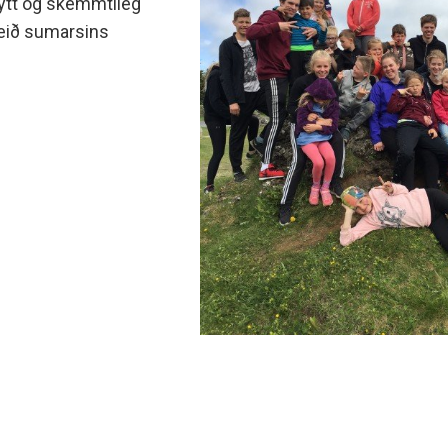
eytt og skemmtileg
eið sumarsins