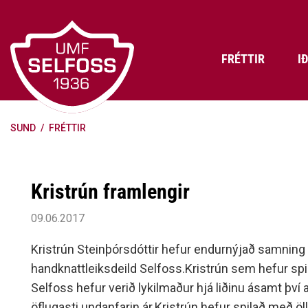
Fara
í
efni
FRÉTTIR
I
SUND
/
FRÉTTIR
Frádráttarbærir styrkir til
Skráning iðkenda á Abler
Aðalstjórn Umf. Selfoss
íþróttafélaga
Lög, reglur og stefnur félagsins
Æfingatö
Skrifstof
Viðurken
Fræðslu- og forvarnarstefna Umf.
Björns Bl
Kristrún framlengir
Selfoss
Heiðursfél
Æfingagjöld
Frístund
Jafnréttisáætlun Umf. Selfoss
Íþróttafó
09.06.2017
Lög Umf. Selfoss
UMFÍ bikar
Kristrún Steinþórsdóttir hefur endurnýjað samning 
Persónuverndarstefna Umf.
handknattleiksdeild Selfoss.Kristrún sem hefur spila
Selfoss
Selfoss hefur verið lykilmaður hjá liðinu ásamt því a
Reglugerð um fjáraflanir
öflugasti undanfarin ár.Kristrún hefur spilað með ö