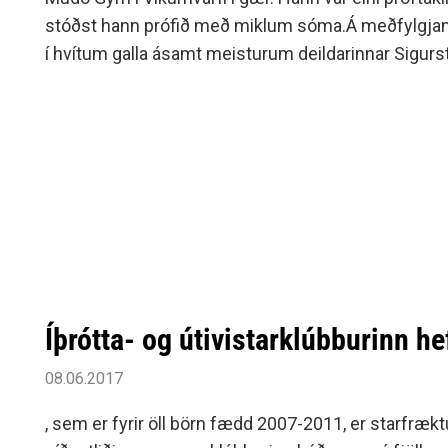
stóðst hann prófið með miklum sóma.Á meðfylgjan
í hvítum galla ásamt meisturum deildarinnar Sigurst
Íþrótta- og útivistarklúbburinn he
08.06.2017
, sem er fyrir öll börn fædd 2007-2011, er starfrækt