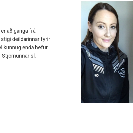
 er að ganga frá
tigi deildarinnar fyrir
vel kunnug enda hefur
l Stjörnunnar sl.