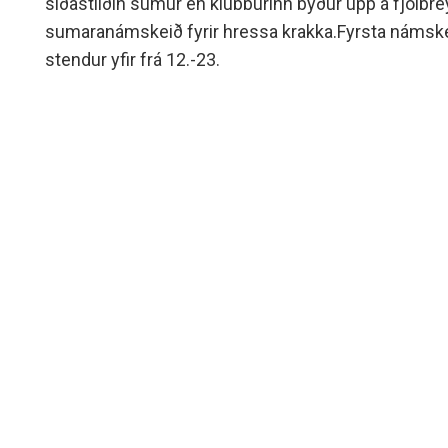
síðastliðin sumur en klúbburinn býður upp á fjölbr
sumaranámskeið fyrir hressa krakka.Fyrsta námsk
stendur yfir frá 12.-23.