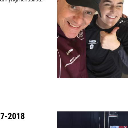
minjanefndar
SÍ.Kristrún er
er hjá félaginu næsta
kuli taka þátt í henni
d fagnar því að hafa
r mikils af henni sem
Selfoss---Kristrún
ósmynd: Umf.
017-2018