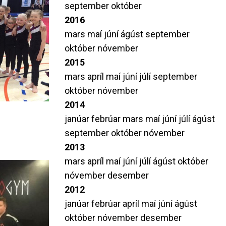
september
október
2016
mars
maí
júní
ágúst
september
október
nóvember
2015
mars
apríl
maí
júní
júlí
september
október
nóvember
2014
janúar
febrúar
mars
maí
júní
júlí
ágúst
september
október
nóvember
2013
mars
apríl
maí
júní
júlí
ágúst
október
nóvember
desember
2012
janúar
febrúar
apríl
maí
júní
ágúst
október
nóvember
desember