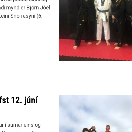
di mynd er Björn Jóel
eini Snorrasyni (6.
fst 12. júní
ur í sumar eins og