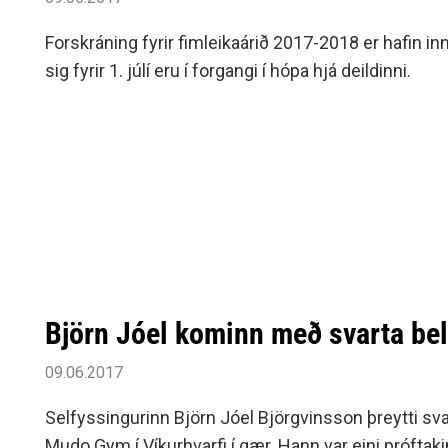
Forskráning fyrir fimleikaárið 2017-2018 er hafin inn 
sig fyrir 1. júlí eru í forgangi í hópa hjá deildinni.
Björn Jóel kominn með svarta bel
09.06.2017
Selfyssingurinn Björn Jóel Björgvinsson þreytti svart
Mudo Gym í Víkurhvarfi í gær. Hann var eini próftak