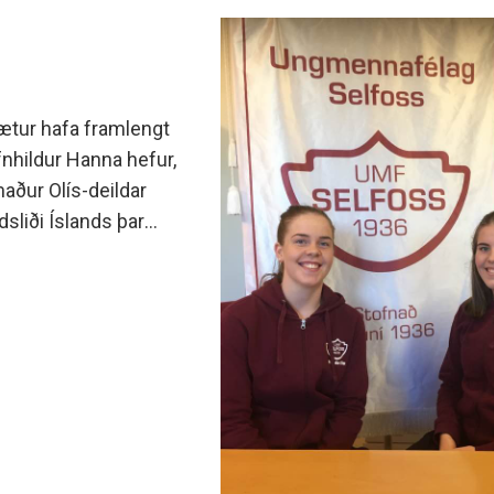
ætur hafa framlengt
nhildur Hanna hefur,
kmaður Olís-deildar
sliði Íslands þar
m 47 mörk.Hulda Dís
 liði Selfoss undanfarin
ar.Handknattleiksdeild
við sitt heimafélag
ari frétta af
tu dögum.MM/KÓM