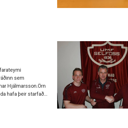
lfarateymi
 ráðinn sem
Rúnar Hjálmarsson.Örn
da hafa þeir starfað