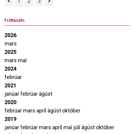
1
2
3
Fréttasafn
2026
mars
2025
mars
maí
2024
febrúar
2021
janúar
febrúar
ágúst
2020
febrúar
mars
apríl
ágúst
október
2019
janúar
febrúar
mars
apríl
maí
júlí
ágúst
október