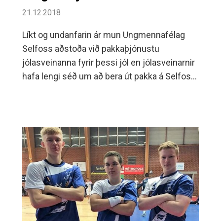
21.12.2018
Líkt og undanfarin ár mun Ungmennafélag
Selfoss aðstoða við pakkaþjónustu
jólasveinanna fyrir þessi jól en jólasveinarnir
hafa lengi séð um að bera út pakka á Selfossi
á aðfangadagsmorgun milli kl.