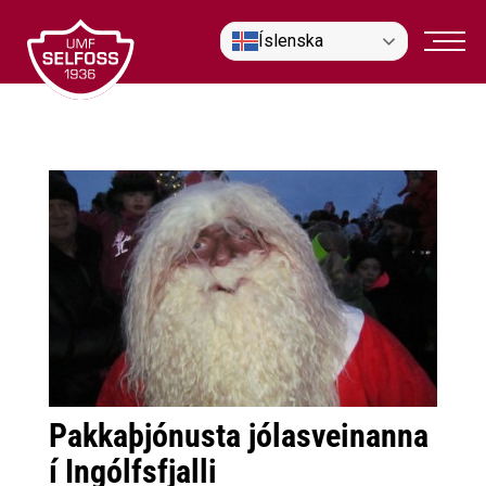
Fara
Íslenska
í
efni
Pakkaþjónusta jólasveinanna
í Ingólfsfjalli