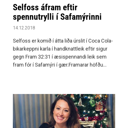
Selfoss áfram eftir
spennutrylli í Safamýrinni
14.12.2018
Selfoss er komið í átta liða úrslit í Coca Cola-
bikarkeppni karla í handknattleik eftir sigur
gegn Fram 32:31 í æsispennandi leik sem
fram fór í Safamýri í gær.Framarar höfðu
frumkvæðið í leiknum allan fyrri hálfleik og
leiddu í hálfleik 16-14.