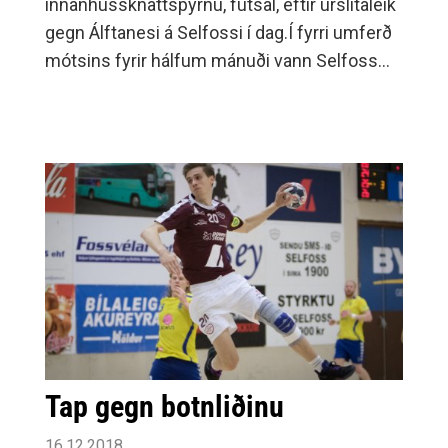
innanhússknattspyrnu, futsal, eftir úrslitaleik
gegn Álftanesi á Selfossi í dag.Í fyrri umferð
mótsins fyrir hálfum mánuði vann Selfoss
öruggan sigur á Hvíta riddaranum, 11-1 og
gerði 1-1 jafntefli við Álftanesi.Í dag mættust
liðin svo í íþróttahúsi Vallaskóla á Selfossi.
Tap gegn botnliðinu
16.12.2018