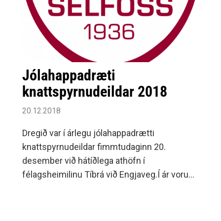
Jólahappadræti
knattspyrnudeildar 2018
20.12.2018
Dregið var í árlegu jólahappadrætti
knattspyrnudeildar fimmtudaginn 20.
desember við hátíðlega athöfn í
félagsheimilinu Tíbrá við Engjaveg.Í ár voru
gefnir út 2.000 miðar og seldust þeir allir á
mettíma.Happadrættið er stór hluti af
fjáröflun ungra iðkenda fyrir knattspyrnumót