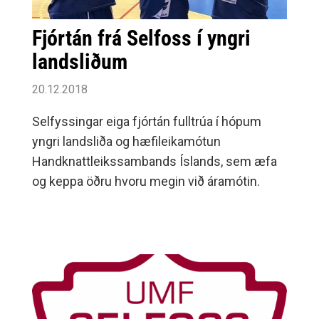
Fjórtán frá Selfoss í yngri
landsliðum
20.12.2018
Selfyssingar eiga fjórtán fulltrúa í hópum
yngri landsliða og hæfileikamótun
Handknattleikssambands Íslands, sem æfa
og keppa öðru hvoru megin við áramótin.