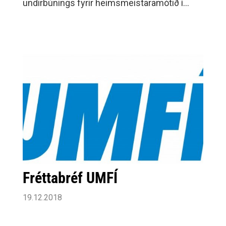
undirbúnings fyrir heimsmeistaramótið í
Þýskalandi og Danmörku í janúar. Í hópnum
eru fjórir Selfyssingar, þeir Haukur
Þrastarson og Elvar Örn Jónsson ásamt þeim
Janusi Daða Smárasyni og Ómari Inga
Magnússyni, sem báðir leika með Aalborg í
Danmörku. Áður hafði verið tilkynnt um 28
manna leikmannahóp sem komu til greina í
æfingahópinn.
Fréttabréf UMFÍ
19.12.2018