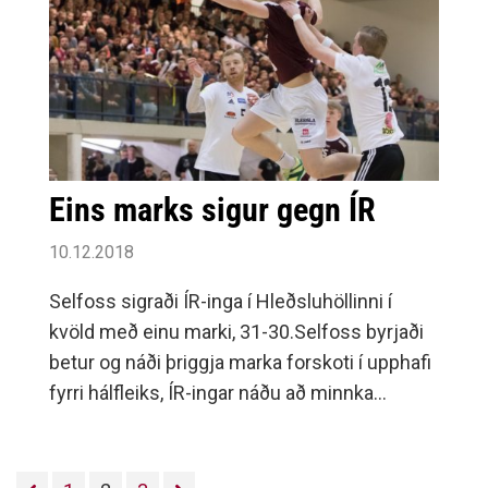
Eins marks sigur gegn ÍR
10.12.2018
Selfoss sigraði ÍR-inga í Hleðsluhöllinni í
kvöld með einu marki, 31-30.Selfoss byrjaði
betur og náði þriggja marka forskoti í upphafi
fyrri hálfleiks, ÍR-ingar náðu að minnka
muninn í 10-9 en staðan í leikhléi var 15-13.