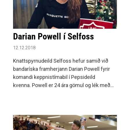
Darian Powell í Selfoss
12.12.2018
Knattspyrnudeild Selfoss hefur samið við
bandaríska framherjann Darian Powell fyrir
komandi keppnistímabil í Pepsideild
kvenna. Powell er 24 ára gömul og lék með
sterku liði Marquette University í bandaríska
háskólaboltanum. „Ég er búinn að fylgjast
með henni síðustu tvö ár og tel að hún muni
henta okkar leikskipulagi vel.