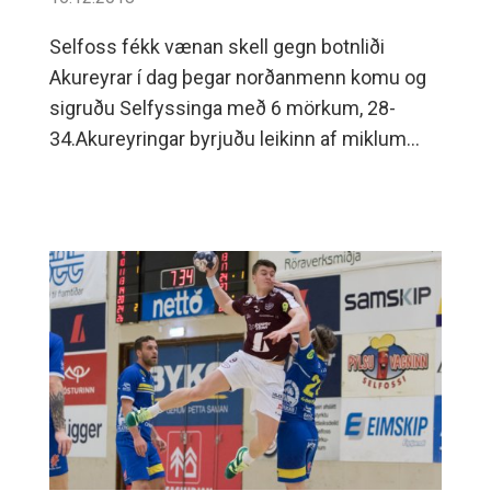
Selfoss fékk vænan skell gegn botnliði
Akureyrar í dag þegar norðanmenn komu og
sigruðu Selfyssinga með 6 mörkum, 28-
34.Akureyringar byrjuðu leikinn af miklum
krafti og náðu fljótlega góðu forskoti á
Selfyssinga sem áttu engin svör.