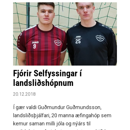
komandi sumars.Vinningsnúmerin í ár:.
Fjórir Selfyssingar í
landsliðshópnum
20.12.2018
Í gær valdi Guðmundur Guðmundsson,
landsliðsþjálfari, 20 manna æfingahóp sem
kemur saman milli jóla og nýárs til