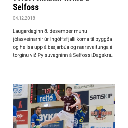
Selfoss
04.12.2018
Laugardaginn 8. desember munu
jólasveinarnir úr Ingólfsfjalli koma til byggða
og heilsa upp á bæjarbúa og nærsveitunga á
torginu við Pylsuvagninn á Selfossi.Dagskráin
hefst kl.15:45 með flutningi nokkurra jólalaga
og klukkan 16:00 koma jólasveinarnir akandi
yfir Ölfusárbrúna.