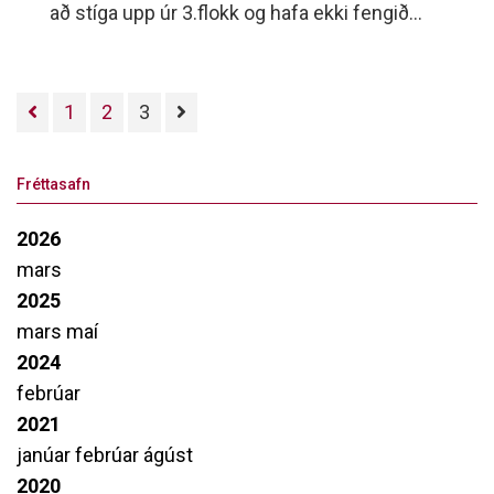
að stíga upp úr 3.flokk og hafa ekki fengið
sæti í meistaraflokk.
1
2
3
Fréttasafn
2026
mars
2025
mars
maí
2024
febrúar
2021
janúar
febrúar
ágúst
2020