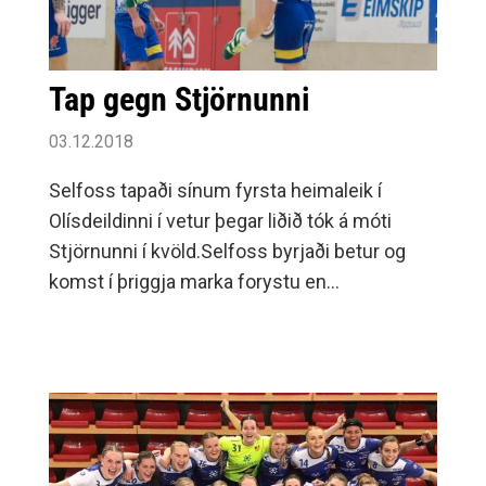
Tap gegn Stjörnunni
03.12.2018
Selfoss tapaði sínum fyrsta heimaleik í
Olísdeildinni í vetur þegar liðið tók á móti
Stjörnunni í kvöld.Selfoss byrjaði betur og
komst í þriggja marka forystu en
Stjörnumenn komust inn í leikinn og voru
komnir þremur mörkum yfir í hálfleik, 12-15.