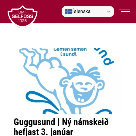
Fara
Íslenska
í
efni
Guggusund | Ný námskeið
hefjast 3. janúar