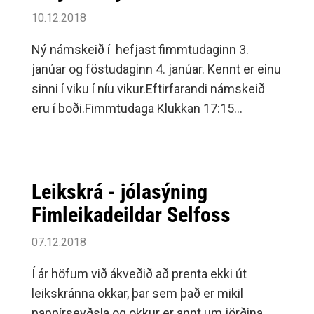
10.12.2018
Ný námskeið í hefjast fimmtudaginn 3.
janúar og föstudaginn 4. janúar. Kennt er einu
sinni í viku í níu vikur.Eftirfarandi námskeið
eru í boði.Fimmtudaga Klukkan 17:15
námskeið 2 (ca 7-14 mánaða) Klukkan 18:00
námskeið 4 (ca 2-4 ára) Klukkan 18:45
námskeið 5 (ca 4-6 ára) Klukkan 19:30
byrjendur (frá ca.
Leikskrá - jólasýning
Fimleikadeildar Selfoss
07.12.2018
Í ár höfum við ákveðið að prenta ekki út
leikskránna okkar, þar sem það er mikil
pappírseyðsla og okkur er annt um jörðina