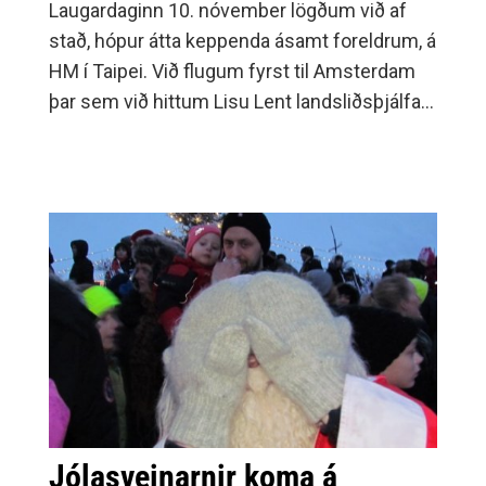
Laugardaginn 10. nóvember lögðum við af
stað, hópur átta keppenda ásamt foreldrum, á
HM í Taipei. Við flugum fyrst til Amsterdam
þar sem við hittum Lisu Lent landsliðsþjálfara
okkar.
Jólasveinarnir koma á