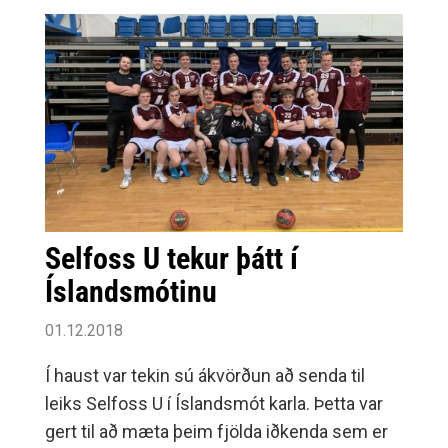
Selfoss U tekur þátt í
Íslandsmótinu
01.12.2018
Í haust var tekin sú ákvörðun að senda til
leiks Selfoss U í Íslandsmót karla. Þetta var
gert til að mæta þeim fjölda iðkenda sem er