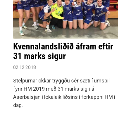
Kvennalandsliðið áfram eftir
31 marks sigur
02.12.2018
Stelpurnar okkar tryggðu sér sæti í umspil
fyrir HM 2019 með 31 marks sigri á
Aserbaísjan í lokaleik liðsins í forkeppni HM í
dag.