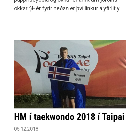
okkar :)Hér fyrir neðan er því linkur á yfirlit yfir
hvaða hópar það eru sem eru hvaða hlutverk
á jólasýningunni okkar.Ýtið hér:
HM í taekwondo 2018 í Taipai
05.12.2018