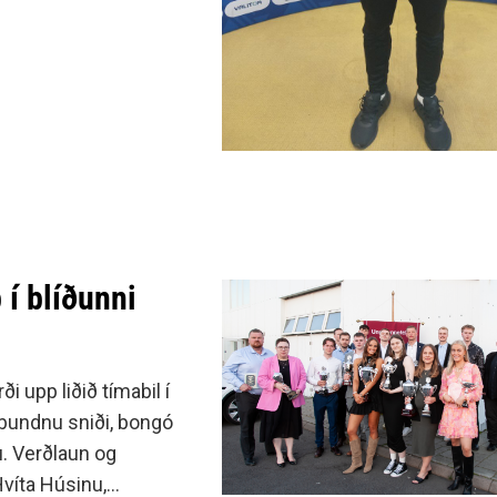
 í blíðunni
i upp liðið tímabil í
ðbundnu sniði, bongó
nu. Verðlaun og
Hvíta Húsinu,