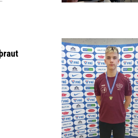
minjanefndar
þraut