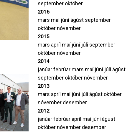
september
október
2016
mars
maí
júní
ágúst
september
október
nóvember
2015
mars
apríl
maí
júní
júlí
september
október
nóvember
2014
janúar
febrúar
mars
maí
júní
júlí
ágúst
september
október
nóvember
2013
mars
apríl
maí
júní
júlí
ágúst
október
nóvember
desember
2012
janúar
febrúar
apríl
maí
júní
ágúst
október
nóvember
desember