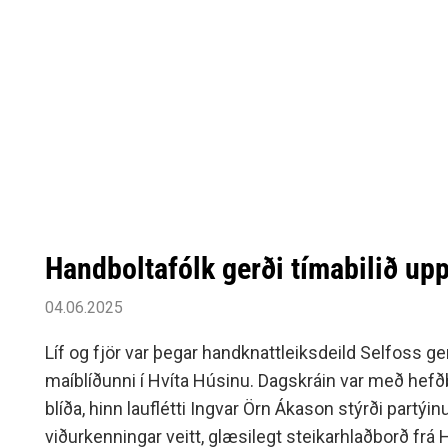
Handboltafólk gerði tímabilið upp
04.06.2025
Líf og fjör var þegar handknattleiksdeild Selfoss gerð
maíblíðunni í Hvíta Húsinu. Dagskráin var með hef
blíða, hinn lauflétti Ingvar Örn Ákason stýrði partýi
viðurkenningar veitt, glæsilegt steikarhlaðborð frá 