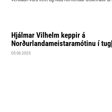
Siðareglur Umf. Selfoss
handboltaakademíunni.
Umgengnisreglur
Hjálmar Vilhelm keppir á
Norðurlandameistaramótinu í tug
05.06.2025