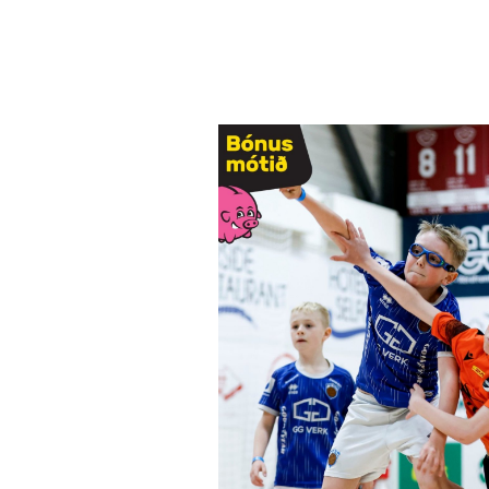
 uppboð og kvöldinu