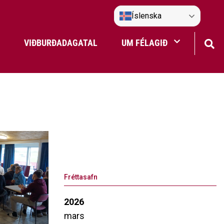
Íslenska
VIÐBURÐADAGATAL
UM FÉLAGIÐ
Frístundaakstur
Nefndir Umf. Selfoss
tjón
Fréttasafn
2026
mars