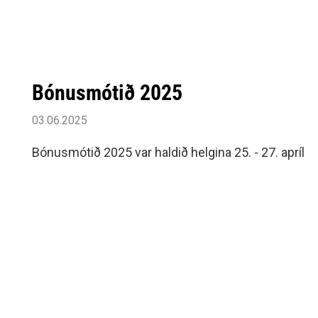
skemmtidagskrá meistaraflokks karla, happdrætti,
svo lokað með trúbadornum Hlyni Héðins.
Bónusmótið 2025
03.06.2025
Bónusmótið 2025 var haldið helgina 25. - 27. apríl