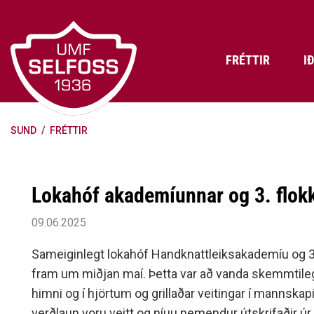
Fara
í
efni
FRÉTTIR
I
SUND
/
FRÉTTIR
Frádráttarbærir styrkir til
Skráning iðkenda á Abler
Aðalstjórn Umf. Selfoss
íþróttafélaga
Lög, reglur og stefnur félagsins
Æfingatö
Skrifstof
Viðurken
Fræðslu- og forvarnarstefna Umf.
Björns Bl
Lokahóf akademíunnar og 3. flok
Selfoss
Heiðursfél
Æfingagjöld
Frístund
Jafnréttisáætlun Umf. Selfoss
Íþróttafó
09.06.2025
Lög Umf. Selfoss
UMFÍ bikar
Sameiginlegt lokahóf Handknattleiksakademíu og 3.
Persónuverndarstefna Umf.
fram um miðjan maí. Þetta var að vanda skemmtile
Selfoss
himni og í hjörtum og grillaðar veitingar í mannskap
Reglugerð um fjáraflanir
verðlaun voru veitt og níuu nemendur útskrifaðir úr