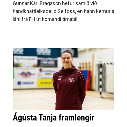
Gunnar Kári Bragason hefur samið við
handknattleiksdeild Selfoss, en hann kemur á
láni frá FH út komandi tímabil.
Ágústa Tanja framlengir