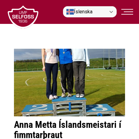
Fara
Íslenska
í
efni
Anna Metta Íslandsmeistari í
fimmtarþraut