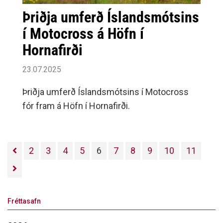
Þriðja umferð Íslandsmótsins
í Motocross á Höfn í
Hornafirði
23.07.2025
Þriðja umferð Íslandsmótsins í Motocross
fór fram á Höfn í Hornafirði.
2
3
4
5
6
7
8
9
10
11
Fréttasafn