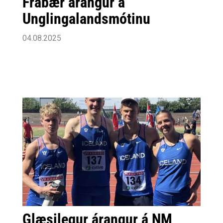
Frábær árangur á
Unglingalandsmótinu
04.08.2025
Glæsilegur árangur á NM