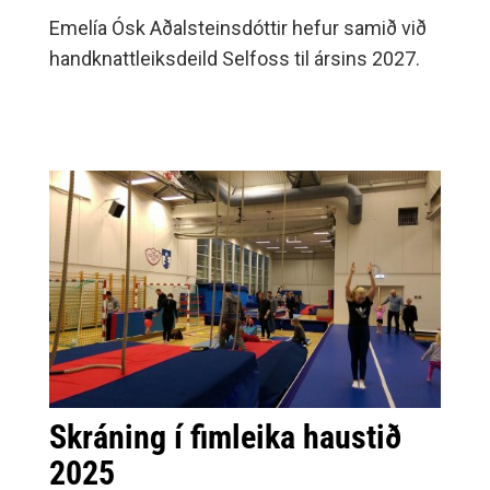
Emelía Ósk Aðalsteinsdóttir hefur samið við
handknattleiksdeild Selfoss til ársins 2027.
Skráning í fimleika haustið
2025