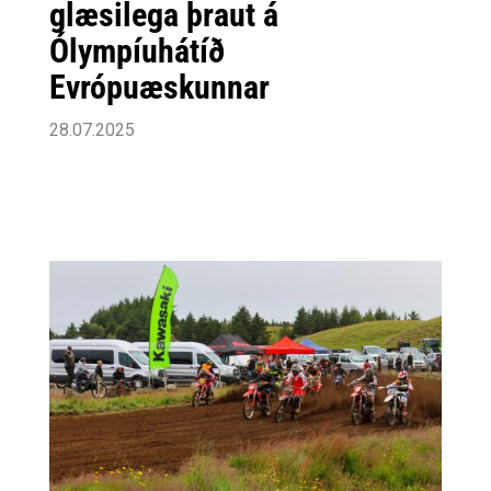
glæsilega þraut á
Ólympíuhátíð
Evrópuæskunnar
28.07.2025