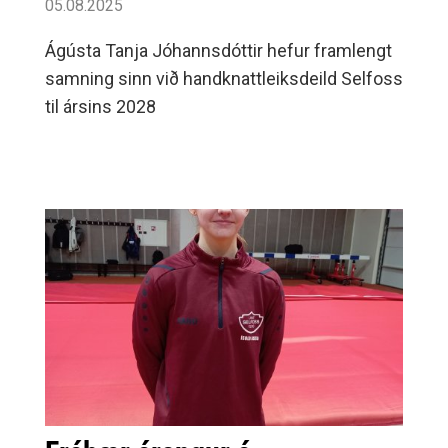
05.08.2025
Ágústa Tanja Jóhannsdóttir hefur framlengt
samning sinn við handknattleiksdeild Selfoss
til ársins 2028