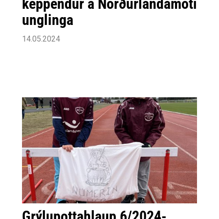
keppendur á Norðurlandamóti
unglinga
14.05.2024
Grýlupottahlaup 6/2024-