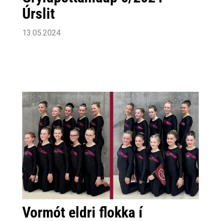
Úrslit
13.05.2024
Vormót eldri flokka í