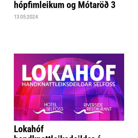
hópfimleikum og Mótaröð 3
13.05.2024
Lokahóf