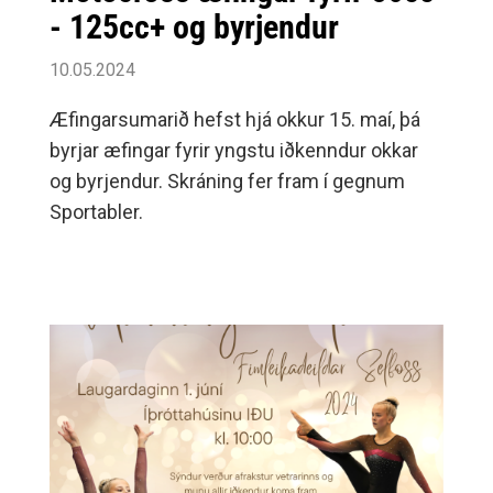
- 125cc+ og byrjendur
10.05.2024
Æfingarsumarið hefst hjá okkur 15. maí, þá
byrjar æfingar fyrir yngstu iðkenndur okkar
og byrjendur. Skráning fer fram í gegnum
Sportabler.