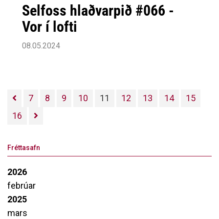
Selfoss hlaðvarpið #066 -
Vor í lofti
08.05.2024
7
8
9
10
11
12
13
14
15
16
Fréttasafn
2026
febrúar
2025
mars