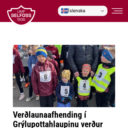
Fara
Íslenska
í
efni
Verðlaunaafhending í
Grýlupottahlaupinu verður