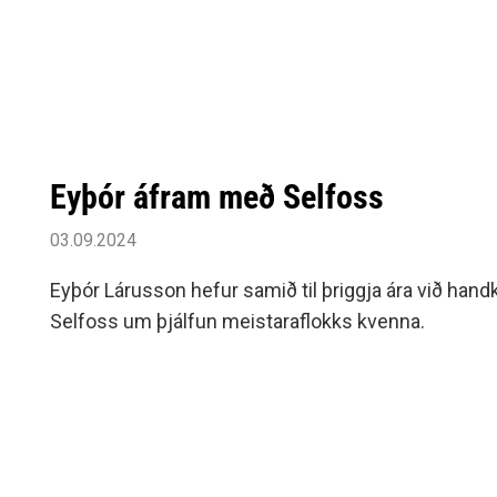
Siðareglur Umf. Selfoss
Umgengnisreglur
Eyþór áfram með Selfoss
03.09.2024
Eyþór Lárusson hefur samið til þriggja ára við hand
Selfoss um þjálfun meistaraflokks kvenna.