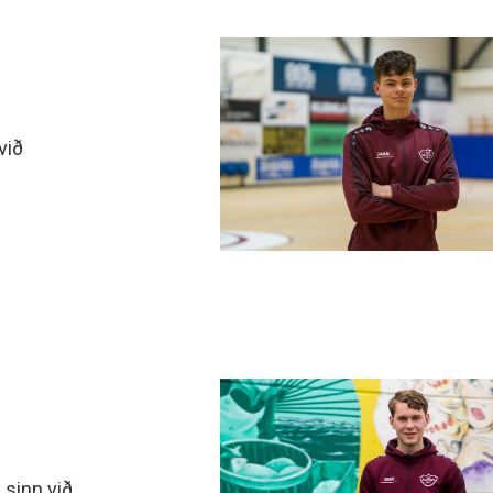
við
sinn við