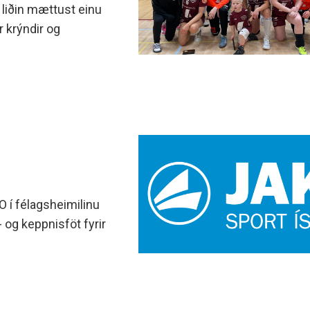
ll liðin mættust einu
r krýndir og
 í félagsheimilinu
- og keppnisföt fyrir