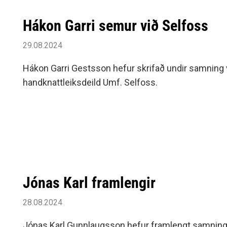
Hákon Garri semur við Selfoss
29.08.2024
Hákon Garri Gestsson hefur skrifað undir samning 
handknattleiksdeild Umf. Selfoss.
Jónas Karl framlengir
28.08.2024
Jónas Karl Gunnlaugsson hefur framlengt samning 