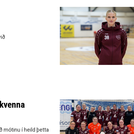
við
 kvenna
 mótinu í heild þetta