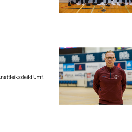
minjanefndar
knattleiksdeild Umf.