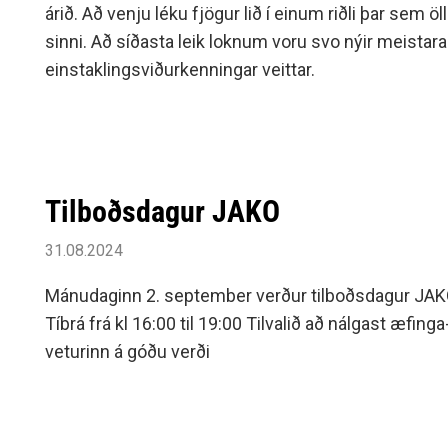
árið. Að venju léku fjögur lið í einum riðli þar sem ö
sinni. Að síðasta leik loknum voru svo nýir meistara
einstaklingsviðurkenningar veittar.
Tilboðsdagur JAKO
31.08.2024
Mánudaginn 2. september verður tilboðsdagur JAKO
Tíbrá frá kl 16:00 til 19:00 Tilvalið að nálgast æfinga
veturinn á góðu verði