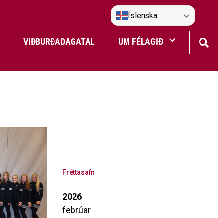
Íslenska
VIÐBURÐADAGATAL
UM FÉLAGIÐ
Frístundaakstur
Nefndir Umf. Selfoss
tjón
Fréttasafn
2026
febrúar