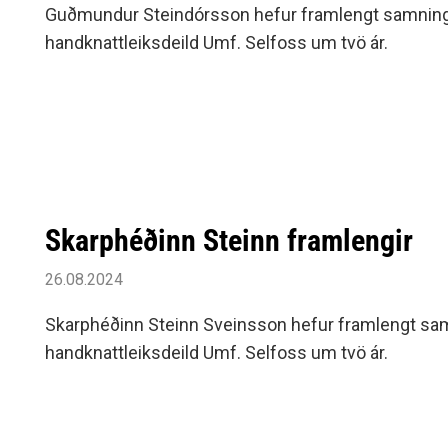
Guðmundur Steindórsson hefur framlengt samning
handknattleiksdeild Umf. Selfoss um tvö ár.
Skarphéðinn Steinn framlengir
26.08.2024
Skarphéðinn Steinn Sveinsson hefur framlengt sam
handknattleiksdeild Umf. Selfoss um tvö ár.