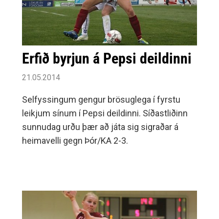
Erfið byrjun á Pepsi deildinni
21.05.2014
Selfyssingum gengur brösuglega í fyrstu
leikjum sínum í Pepsi deildinni. Síðastliðinn
sunnudag urðu þær að játa sig sigraðar á
heimavelli gegn Þór/KA 2-3.