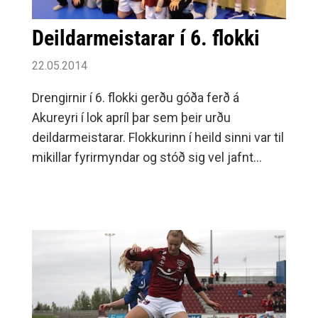
Deildarmeistarar í 6. flokki
22.05.2014
Drengirnir í 6. flokki gerðu góða ferð á
Akureyri í lok apríl þar sem þeir urðu
deildarmeistarar. Flokkurinn í heild sinni var til
mikillar fyrirmyndar og stóð sig vel jafnt
innan sem utan vallar.Mynd: Umf.