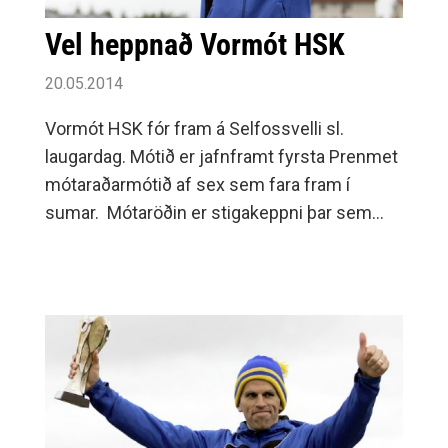
Vel heppnað Vormót HSK
20.05.2014
Vormót HSK fór fram á Selfossvelli sl.
laugardag. Mótið er jafnframt fyrsta Prenmet
mótaraðarmótið af sex sem fara fram í
sumar. Mótaröðin er stigakeppni þar sem
keppt er í fjórum flokkum: sprettflokki,
millivegalengdaflokki, stökkflokki og
kastflokki.