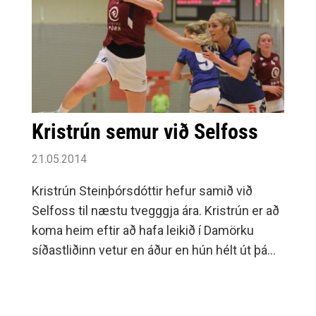
Kristrún semur við Selfoss
21.05.2014
Kristrún Steinþórsdóttir hefur samið við
Selfoss til næstu tvegggja ára. Kristrún er að
koma heim eftir að hafa leikið í Damörku
síðastliðinn vetur en áður en hún hélt út þá
lék hún með Selfoss í efstu deild á fyrsta ári
liðsins þar, spilaði hún þá 19 leiki fyrir liðið og
skoraði 64 mörk.Það er alveg ljóst að koma