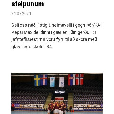
stelpunum
21.07.2021
Selfoss náði í stig á heimavelli í gegn Þór/KA í
Pepsi Max deildinni í gær en liðin gerðu 1:1
jafntefli.Gestirnir voru fyrri til að skora með
glæsilegu skoti á 34.