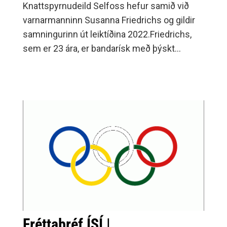
Knattspyrnudeild Selfoss hefur samið við
varnarmanninn Susanna Friedrichs og gildir
samningurinn út leiktíðina 2022.Friedrichs,
sem er 23 ára, er bandarísk með þýskt
vegabréf og lék með liði VCU Rams í
bandaríska háskólaboltanum en eftir útskrift
samdi hún við FC Slovácko í efstu deild í
Tékklandi og lék þar á síðustu leiktíð.„Þetta er
leikmaður sem hefur verið að spila stöðu
bakvarðar og kantmanns bæði hægra og
vinstra megin og það er látið mjög vel af
henni, þannig að við erum spennt að fá hana
til liðs við okkur á lokasprettinum.
Fréttabréf ÍSÍ |