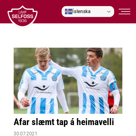
Fara
Íslenska
í
efni
Afar slæmt tap á heimavelli
30.07.2021