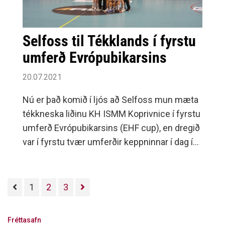
Selfoss til Tékklands í fyrstu
umferð Evrópubikarsins
20.07.2021
Nú er það komið í ljós að Selfoss mun mæta
tékkneska liðinu KH ISMM Koprivnice í fyrstu
umferð Evrópubikarsins (EHF cup), en dregið
var í fyrstu tvær umferðir keppninnar í dag í
höfuðstöðvum EHF í Vínarborg í Austurríki.
1
2
3
Fréttasafn