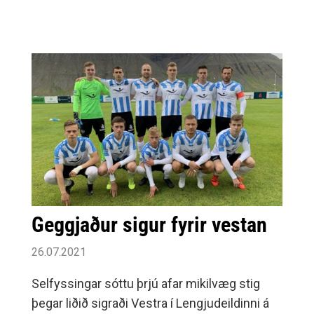
gríðarlega vel bæði með meistaraflokki og U-
liðinu síðastliðin tímabil.
Handknattleiksdeildin er gríðarlega ánægð að
Alexander skuli framlengja við liðið og verður
gaman að fylgjast með honum og strákunum
í Olísdeildinni í vetur.Alexander Hrafnkelsson
verður hluti af öflugu markmannsteymi
Selfoss í vetur. Umf.
Geggjaður sigur fyrir vestan
26.07.2021
Selfyssingar sóttu þrjú afar mikilvæg stig
þegar liðið sigraði Vestra í Lengjudeildinni á