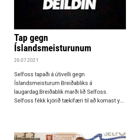
Tap gegn
Íslandsmeisturunum
26.07.2021
Selfoss tapaði á útivelli gegn
Íslandsmeisturum Breiðabliks á
laugardag.Breiðablik marði lið Selfoss.
Selfoss fékk kjörið tækifæri til að komast yfir
á 19.