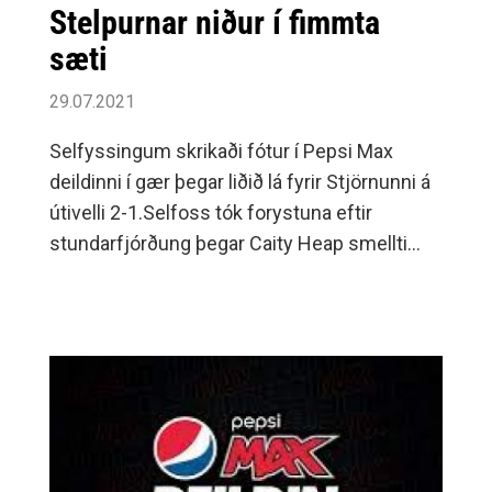
Stelpurnar niður í fimmta
sæti
29.07.2021
Selfyssingum skrikaði fótur í Pepsi Max
deildinni í gær þegar liðið lá fyrir Stjörnunni á
útivelli 2-1.Selfoss tók forystuna eftir
stundarfjórðung þegar Caity Heap smellti
boltanum upp í samskeytin.