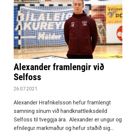
Alexander framlengir við
Selfoss
26.07.2021
Alexander Hrafnkelsson hefur framlengt
samning sínum við handknattleiksdeild
Selfoss til tveggja ára. Alexander er ungur og
efnilegur markmaður og hefur staðið sig