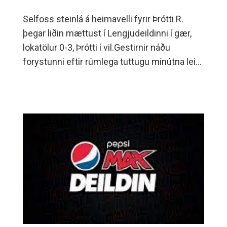
Selfoss steinlá á heimavelli fyrir Þrótti R.
þegar liðin mættust í Lengjudeildinni í gær,
lokatölur 0-3, Þrótti í vil.Gestirnir náðu
forystunni eftir rúmlega tuttugu mínútna leik
og þannig stóðu leikar í hálfleik.