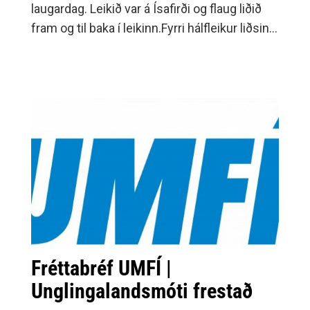
laugardag. Leikið var á Ísafirði og flaug liðið
fram og til baka í leikinn.Fyrri hálfleikur liðsins
var að mörgu leyti nokkuð lokaður og færin
létu á sér standa.
Fréttabréf UMFÍ |
Unglingalandsmóti frestað