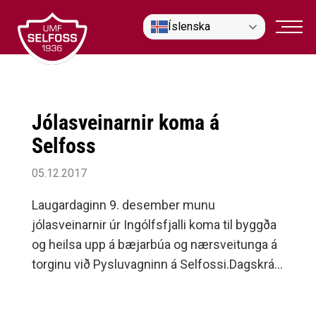
Fara
Íslenska
í
efni
Jólasveinarnir koma á
Selfoss
05.12.2017
Laugardaginn 9. desember munu
jólasveinarnir úr Ingólfsfjalli koma til byggða
og heilsa upp á bæjarbúa og nærsveitunga á
torginu við Pysluvagninn á Selfossi.Dagskráin
hefst kl.15:45 en þá syngur Karlakór Selfoss
nokkur jólalög og klukkan 16:00 koma