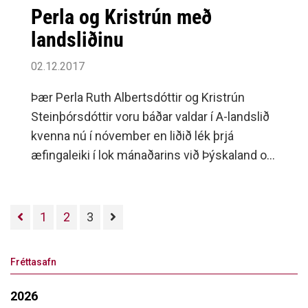
Perla og Kristrún með
landsliðinu
02.12.2017
Þær Perla Ruth Albertsdóttir og Kristrún
Steinþórsdóttir voru báðar valdar í A-landslið
kvenna nú í nóvember en liðið lék þrjá
æfingaleiki í lok mánaðarins við Þýskaland og
Slóvakíu.
1
2
3
Fréttasafn
2026