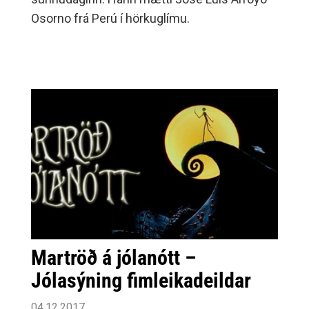
Osorno frá Perú í hörkuglímu.
Martröð á jólanótt –
Jólasýning fimleikadeildar
04.12.2017