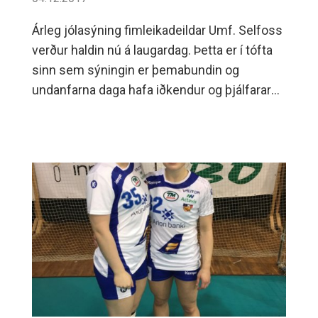
Árleg jólasýning fimleikadeildar Umf. Selfoss
verður haldin nú á laugardag. Þetta er í tófta
sinn sem sýningin er þemabundin og
undanfarna daga hafa iðkendur og þjálfarar
lagt nótt við dag til að bjóða gestum upp á
martröð á jólanótt.