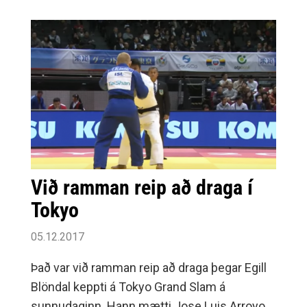
jólasveinarnir akandi yfir Ölfusárbrúna.
Við ramman reip að draga í
Tokyo
05.12.2017
Það var við ramman reip að draga þegar Egill
Blöndal keppti á Tokyo Grand Slam á
sunnudaginn. Hann mætti Jose Luis Arroyo