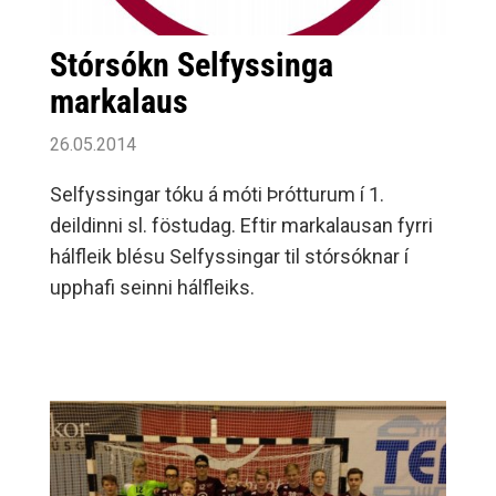
Stórsókn Selfyssinga
markalaus
26.05.2014
Selfyssingar tóku á móti Þrótturum í 1.
deildinni sl. föstudag. Eftir markalausan fyrri
hálfleik blésu Selfyssingar til stórsóknar í
upphafi seinni hálfleiks.