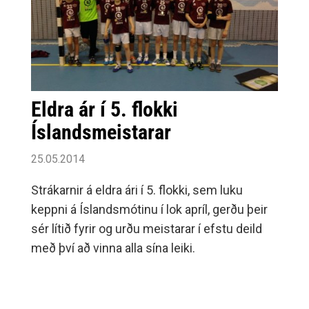
Eldra ár í 5. flokki
Íslandsmeistarar
25.05.2014
Strákarnir á eldra ári í 5. flokki, sem luku
keppni á Íslandsmótinu í lok apríl, gerðu þeir
sér lítið fyrir og urðu meistarar í efstu deild
með því að vinna alla sína leiki.