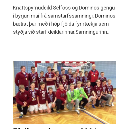
Knattspyrnudeild Selfoss og Dominos gengu
í byrjun maí frá samstarfssamningi. Dominos
bætist þar með í hóp fjölda fyrirtækja sem
styðja við starf deildarinnar.Samningurinn
felur m.a.