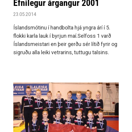
Efnilegur árgangur 2001
23.05.2014
Íslandsmótinu í handbolta hjá yngra árí í 5.
flokki karla lauk í byrjun maí.Selfoss 1 varð
Íslandsmeistari en þeir gerðu sér lítið fyrir og
sigruðu alla leiki vetrarins, tuttugu talsins.