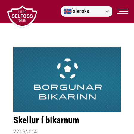
Fara
Íslenska
í
efni
Skellur í bikarnum
27.05.2014