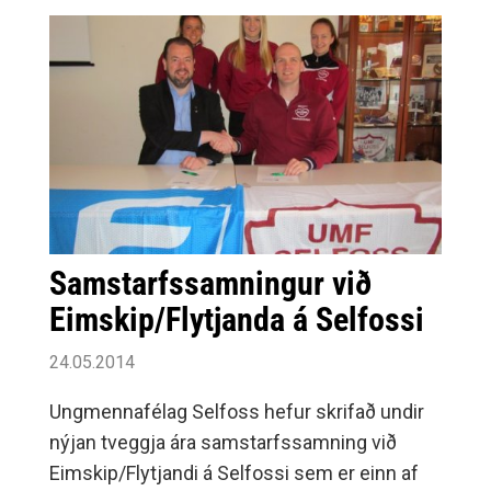
Samstarfssamningur við
Eimskip/Flytjanda á Selfossi
24.05.2014
Ungmennafélag Selfoss hefur skrifað undir
nýjan tveggja ára samstarfssamning við
Eimskip/Flytjandi á Selfossi sem er einn af