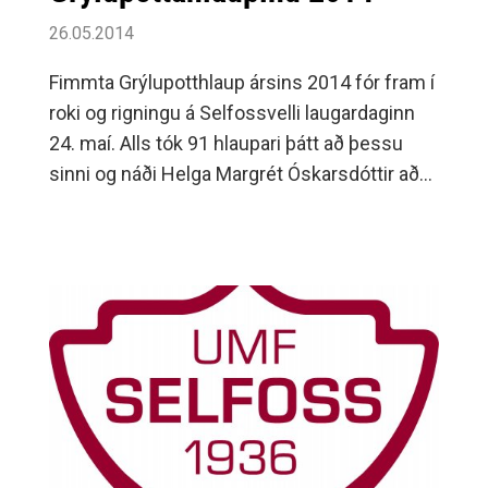
26.05.2014
Fimmta Grýlupotthlaup ársins 2014 fór fram í
roki og rigningu á Selfossvelli laugardaginn
24. maí. Alls tók 91 hlaupari þátt að þessu
sinni og náði Helga Margrét Óskarsdóttir að
hlaupa hraðast af stelpunum á tímanum 3,48
mín.