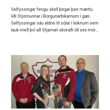
Selfyssingar fengu skell þegar þeir mættu
liði Stjörnunnar í Borgunarbikarnum í gær.
Selfyssingar sáu aldrei til sólar í leiknum sem
lauk með því að Stjarnan skoraði öll sex mörk
leiksins.Fjallað er um leikinn á vef . .