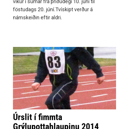
vikur í sumar frá þriðudegi 10. júní til
föstudags 20. júní.Tvískipt verður á
námskeiðin eftir aldri.
Úrslit í fimmta
Grýlupottahlaupinu 2014