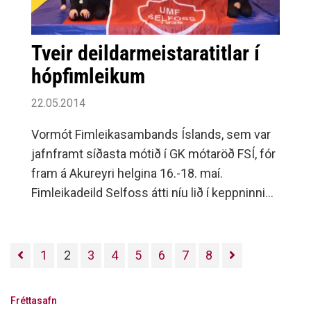
Tveir deildarmeistaratitlar í
hópfimleikum
22.05.2014
Vormót Fimleikasambands Íslands, sem var
jafnframt síðasta mótið í GK mótaröð FSÍ, fór
fram á Akureyri helgina 16.-18. maí.
Fimleikadeild Selfoss átti níu lið í keppninni
og stóðu þau sig öll með stakri prýði.Helstu
úrslit voru að í 4.
1
2
3
4
5
6
7
8
Fréttasafn