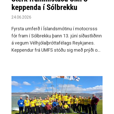
keppenda í Sólbrekku
24.06.2026
Fyrsta umferð í Íslandsmótinu í motocrsss
fór fram í Sólbrekku þann 13. júní síðastliðinn
á vegum Vélhjólaíþróttafélags Reykjanes.
Keppendur frá UMFS stóðu sig með prýði og
náðu góðum árangri í sínum flokkum.