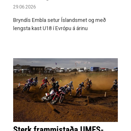
29.06.2026
Bryndís Embla setur Íslandsmet og með
lengsta kast U18 í Evrópu á árinu
Sterk frammistaða UMFS-