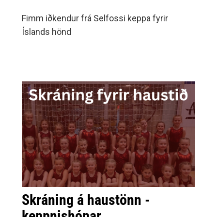
Fimm iðkendur frá Selfossi keppa fyrir
Íslands hönd
Skráning á haustönn -
keppnishópar