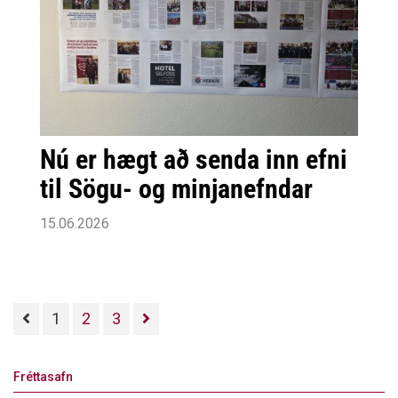
Nú er hægt að senda inn efni
til Sögu- og minjanefndar
15.06.2026
1
2
3
Fréttasafn