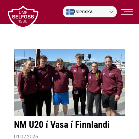
Fara
Íslenska
í
efni
NM U20 í Vasa í Finnlandi
01.07.2026