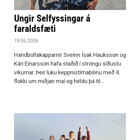
Ungir Selfyssingar á
faraldsfæti
19.06.2026
Handboltakapparnir Sveinn Ísak Hauksson og
Kári Einarsson hafa staðið í ströngu síðustu
vikurnar. Þeir luku keppnistímabilinu með 4.
flokki um miðjan maí og héldu þá til
Þýskalands til að spila fyrir félagið MTV
Lübeck, vinafélag Selfoss.