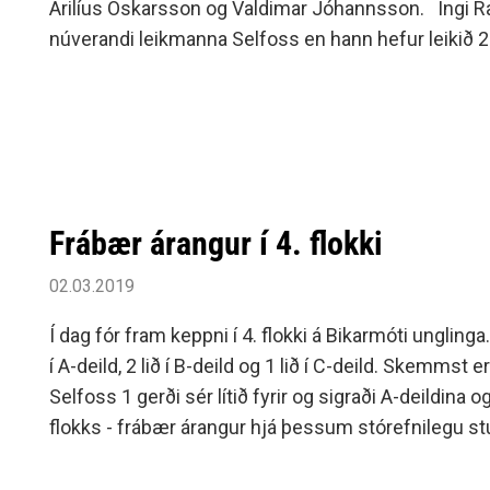
Arilíus Óskarsson og Valdimar Jóhannsson. Ingi Ra
núverandi leikmanna Selfoss en hann hefur leikið 
meistaraflokksleiki fyrir félagið, þann fyrsta árið 20
Frábær árangur í 4. flokki
02.03.2019
Í dag fór fram keppni í 4. flokki á Bikarmóti unglinga. 
í A-deild, 2 lið í B-deild og 1 lið í C-deild. Skemmst e
Selfoss 1 gerði sér lítið fyrir og sigraði A-deildina o
flokks - frábær árangur hjá þessum stórefnilegu s
mikið á sig fyrir þetta mót.Selfoss 2 og Selfoss 3 k
þar sigruðu Selfoss 3 stelpur B-deildina, virkilega fl