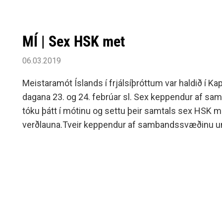
MÍ | Sex HSK met
06.03.2019
Meistaramót Íslands í frjálsíþróttum var haldið í Kapl
dagana 23. og 24. febrúar sl. Sex keppendur af 
tóku þátt í mótinu og settu þeir samtals sex HSK me
verðlauna.Tveir keppendur af sambandssvæðinu unn