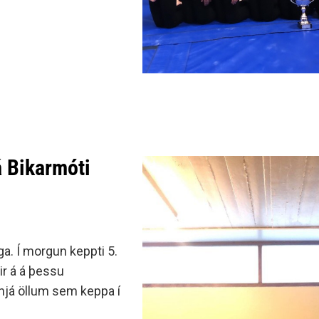
 á Bikarmóti
ga. Í morgun keppti 5.
ir á á þessu
 hjá öllum sem keppa í