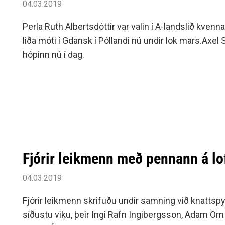
04.03.2019
Perla Ruth Albertsdóttir var valin í A-landslið kvenna
liða móti í Gdansk í Póllandi nú undir lok mars.Axel 
hópinn nú í dag.
Fjórir leikmenn með pennann á lof
04.03.2019
Fjórir leikmenn skrifuðu undir samning við knattspy
síðustu viku, þeir Ingi Rafn Ingibergsson, Adam Ör