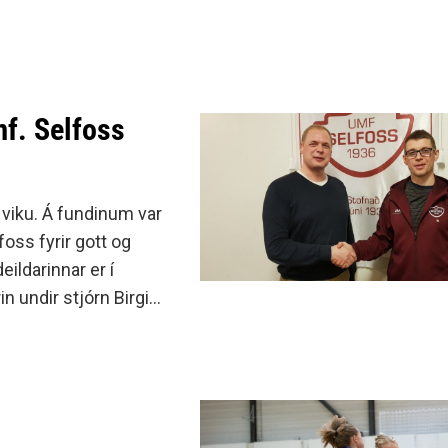
f. Selfoss
 viku. Á fundinum var
oss fyrir gott og
eildarinnar er í
n undir stjórn Birgis
iktor S.