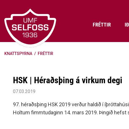
Fara
í
efni
FRÉTTIR
I
KNATTSPYRNA
/
FRÉTTIR
Frádráttarbærir styrkir til
Skráning iðkenda á Abler
Aðalstjórn Umf. Selfoss
íþróttafélaga
Lög, reglur og stefnur félagsins
Æfingatö
Skrifstof
Viðurken
Fræðslu- og forvarnarstefna Umf.
Björns Bl
HSK | Héraðsþing á virkum degi
Selfoss
Heiðursfél
Æfingagjöld
Frístund
Jafnréttisáætlun Umf. Selfoss
Íþróttafó
07.03.2019
Lög Umf. Selfoss
UMFÍ bikar
97. héraðsþing HSK 2019 verður haldið í íþróttahúsi
Persónuverndarstefna Umf.
Holtum fimmtudaginn 14. mars 2019. Þingið hefst s
Selfoss
Reglugerð um fjáraflanir