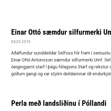
Einar Ottó sæmdur silfurmerki Um
04.03.2019
Aðalfundur sunddeildar Selfoss fór fram í seinustu
Einar Ottó Antonsson sæmdur silfurmerki Umf. Self
óeigingjarnt starf í þágu félagsins.Starf og rekstur d
góðum gangi og var stjórn deildarinnar öll endurkjöri
Júlíusar Sigursteinssonar.---Á mynd með frétt eru V
Perla með landsliðinu í Póllandi