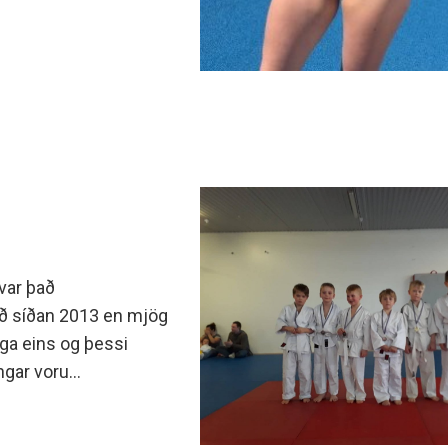
var það
ð síðan 2013 en mjög
laga eins og þessi
ngar voru