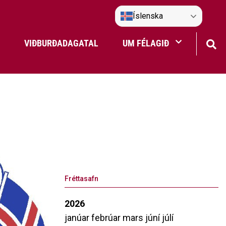
Íslenska
VIÐBURÐADAGATAL
UM FÉLAGIÐ
Frístundaakstur
Nefndir Umf. Selfoss
tjón
Fréttasafn
2026
janúar
febrúar
mars
júní
júlí