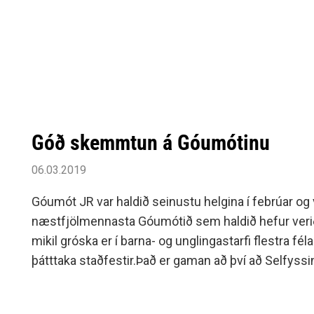
Góð skemmtun á Góumótinu
06.03.2019
Góumót JR var haldið seinustu helgina í febrúar og 
næstfjölmennasta Góumótið sem haldið hefur veri
mikil gróska er í barna- og unglingastarfi flestra fé
þátttaka staðfestir.Það er gaman að því að Selfyssi
fjölmennastir á mótinu með 24 keppendur.