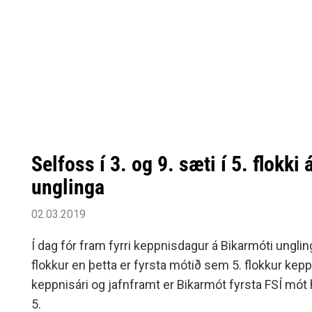
stelpunum og dansinn þeirra var yfirburðagóður.
Selfoss í 3. og 9. sæti í 5. flokki
unglinga
02.03.2019
Í dag fór fram fyrri keppnisdagur á Bikarmóti unglin
flokkur en þetta er fyrsta mótið sem 5. flokkur kepp
keppnisári og jafnframt er Bikarmót fyrsta FSÍ mót
5.