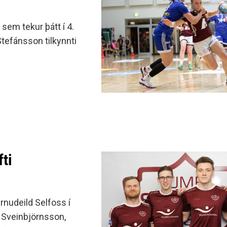
 sem tekur þátt í 4.
Stefánsson tilkynnti
ti
rnudeild Selfoss í
n Sveinbjörnsson,