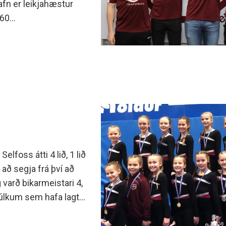
fn er leikjahæstur
260
02.
Selfoss átti 4 lið, 1 lið
r að segja frá því að
g varð bikarmeistari 4,
túlkum sem hafa lagt
epptu í B-deildinni og
ottar æfingar hjá