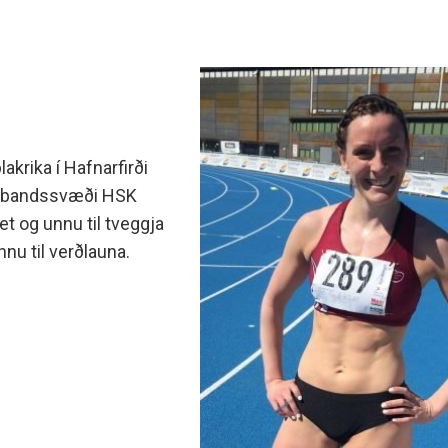
akrika í Hafnarfirði
sambandssvæði HSK
t og unnu til tveggja
u til verðlauna.