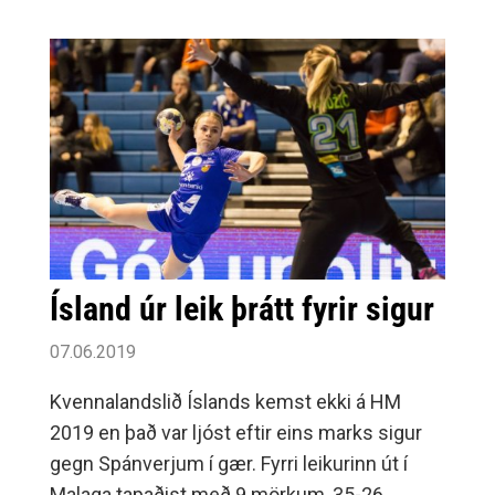
Ísland úr leik þrátt fyrir sigur
07.06.2019
Kvennalandslið Íslands kemst ekki á HM
2019 en það var ljóst eftir eins marks sigur
gegn Spánverjum í gær. Fyrri leikurinn út í
Malaga tapaðist með 9 mörkum, 35-26.