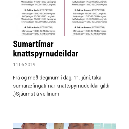
Sumartímar
knattspyrnudeildar
11.06.2019
Frá og með deginum í dag, 11. júní, taka
sumaræfingatímar knattspyrnudeildar gildi
:)Sjáumst á vellinum .