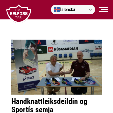
Fara
Íslenska
í
efni
Handknattleiksdeildin og
Sportís semja