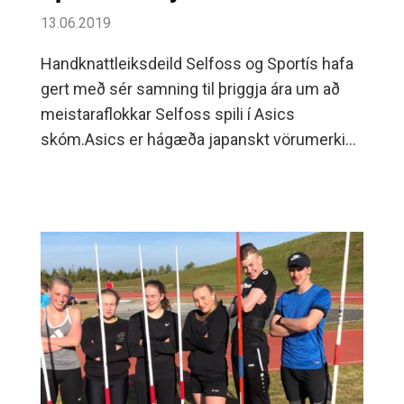
13.06.2019
Handknattleiksdeild Selfoss og Sportís hafa
gert með sér samning til þriggja ára um að
meistaraflokkar Selfoss spili í Asics
skóm.Asics er hágæða japanskt vörumerki
og er meðal fremstu aðila í skóm fyrir
handbolta.