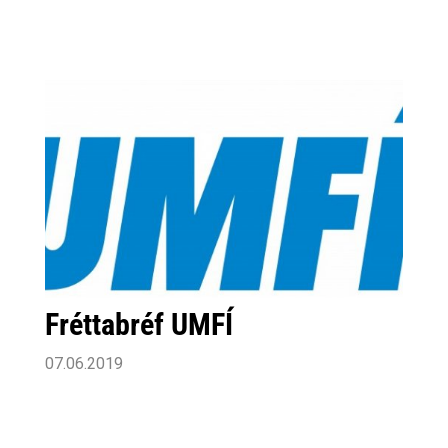
fyrir því óláni að fella byrjunarhæð i
stangarstökki og missti þar af dýrmætum
stigum. Dagur Fannar varð í 9.sæti í þrautinni
með 5966 stig og bætti fyrra HSK met sitt í
flokki 16-17 ára um 364 stig.
Fréttabréf UMFÍ
07.06.2019