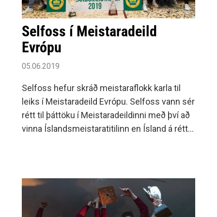
Selfoss í Meistaradeild
Evrópu
05.06.2019
Selfoss hefur skráð meistaraflokk karla til
leiks í Meistaradeild Evrópu. Selfoss vann sér
rétt til þáttöku í Meistaradeildinni með því að
vinna Íslandsmeistaratitilinn en Ísland á rétt á
einu sæti í deildinni eftir mikla velgengi í
Evrópukeppnum á síðustu árum.