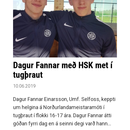
Dagur Fannar með HSK met í
tugþraut
10.06.2019
Dagur Fannar Einarsson, Umf. Selfoss, keppti
um helgina á Norðurlandameistaramóti í
tugþraut í flokki 16-17 ára. Dagur Fannar átti
góðan fyrri dag en á seinni degi varð hann