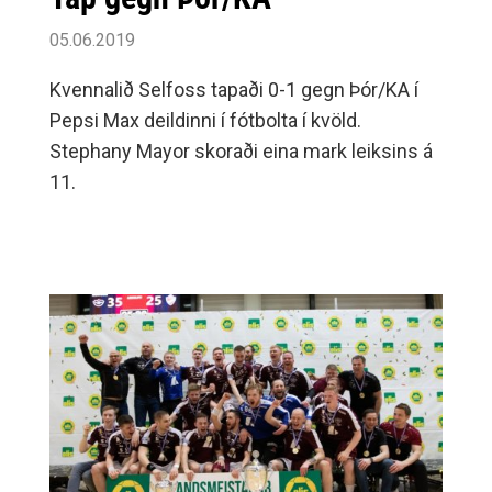
05.06.2019
Kvennalið Selfoss tapaði 0-1 gegn Þór/KA í
Pepsi Max deildinni í fótbolta í kvöld.
Stephany Mayor skoraði eina mark leiksins á
11.