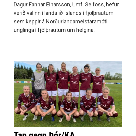
Dagur Fannar Einarsson, Umf. Selfoss, hefur
verið valinn í landslið Íslands í fjölþrautum
sem keppir á Norðurlandameistaramóti
unglinga í fjölþrautum um helgina.
Tap gegn Þór/KA