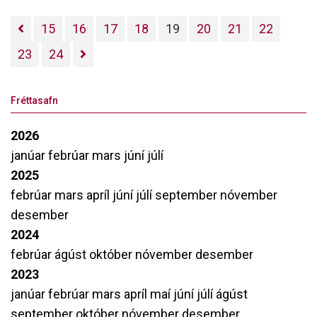
15
16
17
18
19
20
21
22
23
24
Fréttasafn
2026
janúar
febrúar
mars
júní
júlí
2025
febrúar
mars
apríl
júní
júlí
september
nóvember
desember
2024
febrúar
ágúst
október
nóvember
desember
2023
janúar
febrúar
mars
apríl
maí
júní
júlí
ágúst
september
október
nóvember
desember