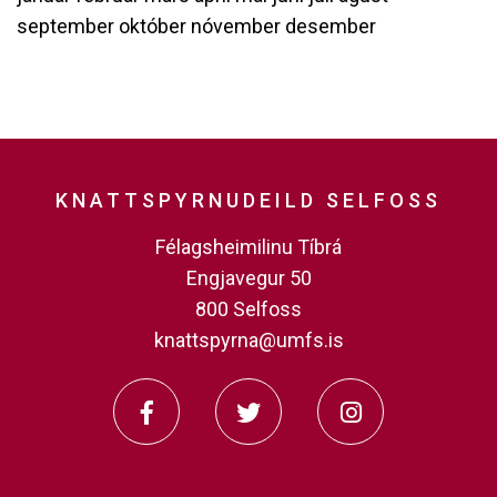
september
október
nóvember
desember
KNATTSPYRNUDEILD SELFOSS
Félagsheimilinu Tíbrá
Engjavegur 50
800 Selfoss
knattspyrna@umfs.is