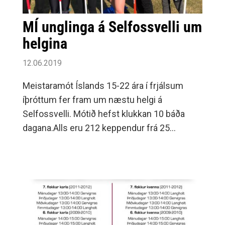
MÍ unglinga á Selfossvelli um
helgina
12.06.2019
Meistaramót Íslands 15-22 ára í frjálsum
íþróttum fer fram um næstu helgi á
Selfossvelli. Mótið hefst klukkan 10 báða
dagana.Alls eru 212 keppendur frá 25
félögum víðs vegar um landið skráðir til
keppni.