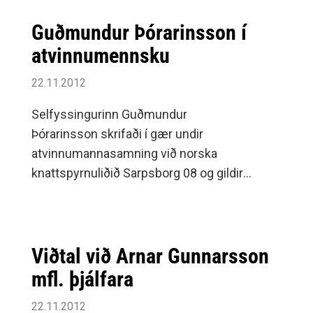
aldrei af hendi.
Guðmundur Þórarinsson í
atvinnumennsku
22.11.2012
Selfyssingurinn Guðmundur
Þórarinsson skrifaði í gær undir
atvinnumannasamning við norska
knattspyrnuliðið Sarpsborg 08 og gildir
samningurinn til 2015.
Viðtal við Arnar Gunnarsson
mfl. þjálfara
22.11.2012