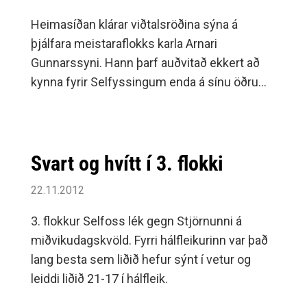
Heimasíðan klárar viðtalsröðina sýna á
þjálfara meistaraflokks karla Arnari
Gunnarssyni. Hann þarf auðvitað ekkert að
kynna fyrir Selfyssingum enda á sínu öðru
tímabili sem mfl.
Svart og hvítt í 3. flokki
22.11.2012
3. flokkur Selfoss lék gegn Stjörnunni á
miðvikudagskvöld. Fyrri hálfleikurinn var það
lang besta sem liðið hefur sýnt í vetur og
leiddi liðið 21-17 í hálfleik.