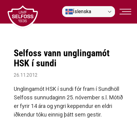
Fara
Íslenska
í
efni
Selfoss vann unglingamót
HSK í sundi
26.11.2012
Unglingamót HSK í sundi fór fram í Sundhöll
Selfoss sunnudaginn 25. nóvember s.l. Mótið
er fyrir 14 ára og yngri keppendur en eldri
iðkendur tóku einnig þátt sem gestir.