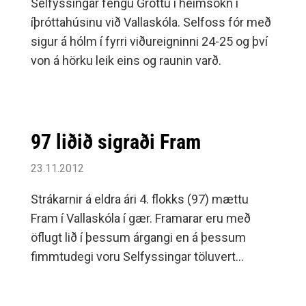
Selfyssingar fengu Gróttu í heimsókn í
íþróttahúsinu við Vallaskóla. Selfoss fór með
sigur á hólm í fyrri viðureigninni 24-25 og því
von á hörku leik eins og raunin varð.
97 liðið sigraði Fram
23.11.2012
Strákarnir á eldra ári 4. flokks (97) mættu
Fram í Vallaskóla í gær. Framarar eru með
öflugt lið í þessum árgangi en á þessum
fimmtudegi voru Selfyssingar töluvert
sterkari og unnu 24-22.Selfoss náði strax
yfirhöndinni í leiknum og lét forystu sína