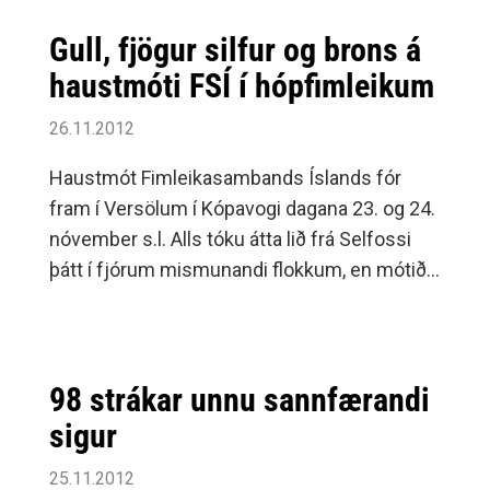
Gull, fjögur silfur og brons á
haustmóti FSÍ í hópfimleikum
26.11.2012
Haustmót Fimleikasambands Íslands fór
fram í Versölum í Kópavogi dagana 23. og 24.
nóvember s.l. Alls tóku átta lið frá Selfossi
þátt í fjórum mismunandi flokkum, en mótið
var fjölmennt að vanda.
98 strákar unnu sannfærandi
sigur
25.11.2012