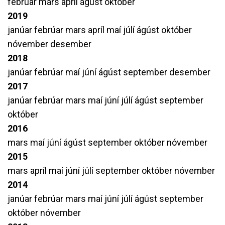
febrúar
mars
apríl
ágúst
október
2019
janúar
febrúar
mars
apríl
maí
júlí
ágúst
október
nóvember
desember
2018
janúar
febrúar
maí
júní
ágúst
september
desember
2017
janúar
febrúar
mars
maí
júní
júlí
ágúst
september
október
2016
mars
maí
júní
ágúst
september
október
nóvember
2015
mars
apríl
maí
júní
júlí
september
október
nóvember
2014
janúar
febrúar
mars
maí
júní
júlí
ágúst
september
október
nóvember