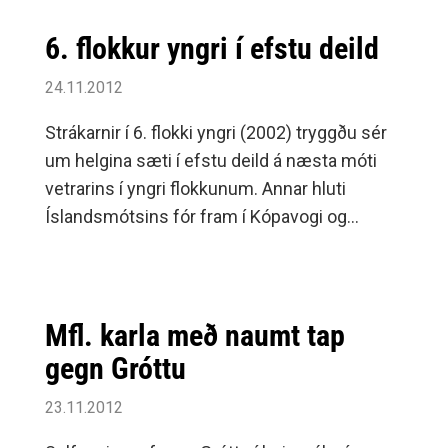
6. flokkur yngri í efstu deild
24.11.2012
Strákarnir í 6. flokki yngri (2002) tryggðu sér
um helgina sæti í efstu deild á næsta móti
vetrarins í yngri flokkunum. Annar hluti
Íslandsmótsins fór fram í Kópavogi og
sigraði Selfoss-1 alla þrjá leiki sína í dag eftir
að hafa tapað tveimur í gær.
Mfl. karla með naumt tap
gegn Gróttu
23.11.2012