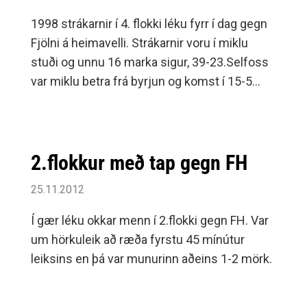
1998 strákarnir í 4. flokki léku fyrr í dag gegn
Fjölni á heimavelli. Strákarnir voru í miklu
stuði og unnu 16 marka sigur, 39-23.Selfoss
var miklu betra frá byrjun og komst í 15-5
eftir 14 mínútna leik.
2.flokkur með tap gegn FH
25.11.2012
Í gær léku okkar menn í 2.flokki gegn FH. Var
um hörkuleik að ræða fyrstu 45 mínútur
leiksins en þá var munurinn aðeins 1-2 mörk.