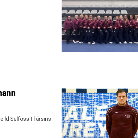
mann
ild Selfoss til ársins