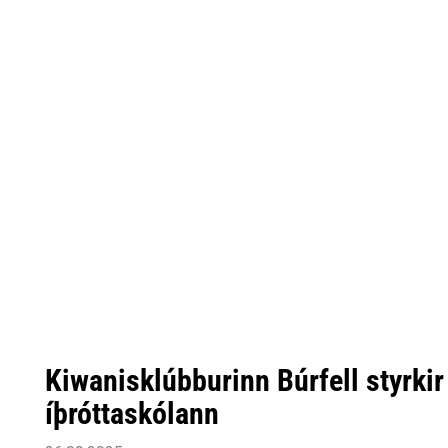
Kiwanisklúbburinn Búrfell styrkir 
íþróttaskólann