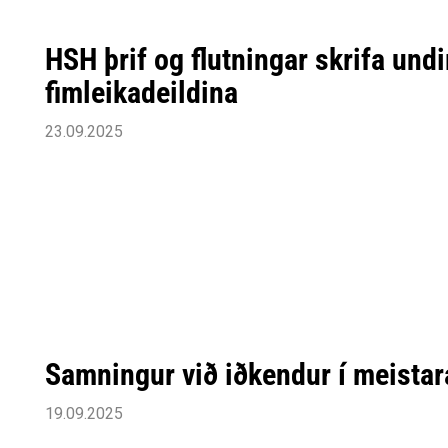
HSH þrif og flutningar skrifa und
fimleikadeildina
23.09.2025
Samningur við iðkendur í meistar
19.09.2025