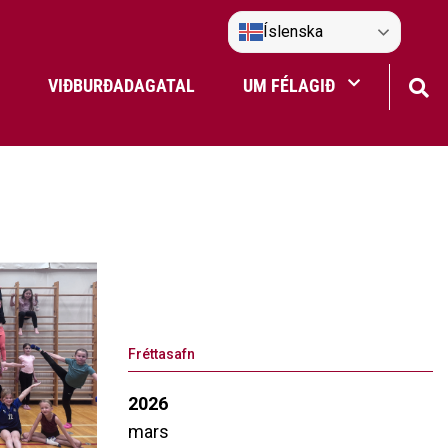
Íslenska
VIÐBURÐADAGATAL
UM FÉLAGIÐ
Frístundaakstur
Nefndir Umf. Selfoss
tjón
Fréttasafn
2026
mars