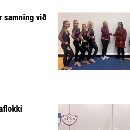
ir samning við
aflokki