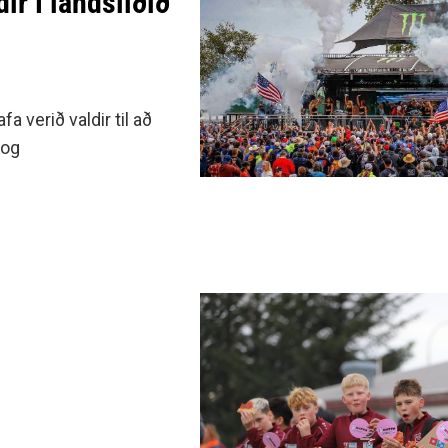
r í landsliðið
verið valdir til að
 og