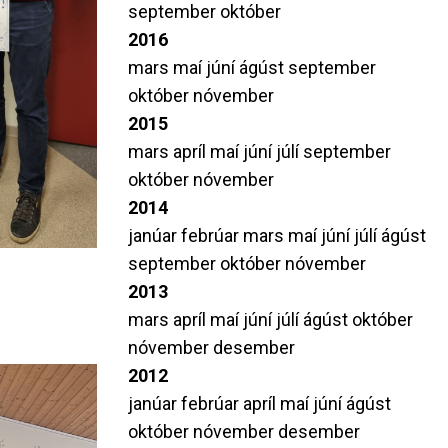
september
október
2016
mars
maí
júní
ágúst
september
október
nóvember
2015
mars
apríl
maí
júní
júlí
september
október
nóvember
2014
janúar
febrúar
mars
maí
júní
júlí
ágúst
september
október
nóvember
2013
mars
apríl
maí
júní
júlí
ágúst
október
nóvember
desember
2012
janúar
febrúar
apríl
maí
júní
ágúst
október
nóvember
desember