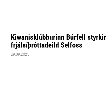
Siðareglur Umf. Selfoss
Umgengnisreglur
Kiwanisklúbburinn Búrfell styrkir
frjálsíþróttadeild Selfoss
29.09.2025