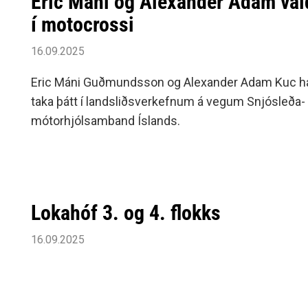
Eric Máni og Alexander Adam valdi
í motocrossi
16.09.2025
Eric Máni Guðmundsson og Alexander Adam Kuc hafa 
taka þátt í landsliðsverkefnum á vegum Snjósleða-
mótorhjólsamband Íslands.
Lokahóf 3. og 4. flokks
16.09.2025