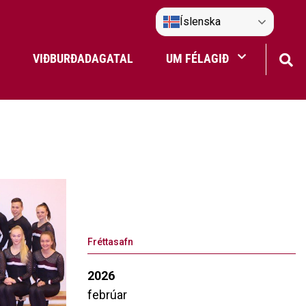
Íslenska
VIÐBURÐADAGATAL
UM FÉLAGIÐ
Frístundaakstur
Nefndir Umf. Selfoss
tjón
Fréttasafn
2026
febrúar