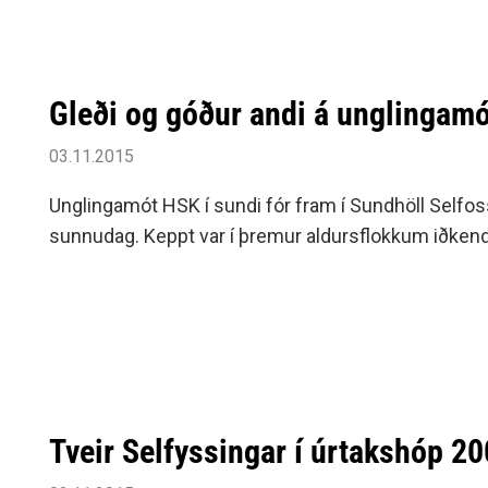
Gleði og góður andi á unglingam
03.11.2015
Unglingamót HSK í sundi fór fram í Sundhöll Selfos
sunnudag. Keppt var í þremur aldursflokkum iðkenda
Tveir Selfyssingar í úrtakshóp 2