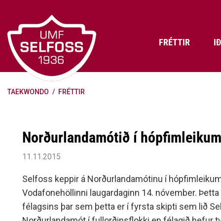
Fara
í
efni
FRÉTTIR
I
TAEKWONDO
/
FRÉTTIR
Frádráttarbærir styrkir til
Skráning iðkenda á Abler
Aðalstjórn Umf. Selfoss
íþróttafélaga
Lög, reglur og stefnur félagsins
Æfingatö
Skrifstof
Viðurken
Fræðslu- og forvarnarstefna Umf.
Björns Bl
Norðurlandamótið í hópfimleikum
Selfoss
Heiðursfél
Æfingagjöld
Frístund
Jafnréttisáætlun Umf. Selfoss
Íþróttafó
11.11.2015
Lög Umf. Selfoss
UMFÍ bikar
Selfoss keppir á Norðurlandamótinu í hópfimleikum
Persónuverndarstefna Umf.
Vodafonehöllinni laugardaginn 14. nóvember. Þetta 
Selfoss
félagsins þar sem þetta er í fyrsta skipti sem lið S
Reglugerð um fjáraflanir
Norðurlandamót í fullorðinsflokki en félagið hefur 