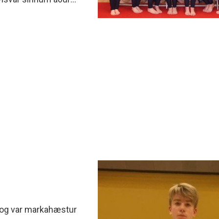
minjanefndar
en og 2014 í Garðabæ.
 og var markahæstur