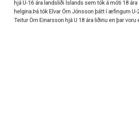
hjá U-16 ára landsliði Íslands sem tók á móti 18 ár
helgina.Þá tók Elvar Örn Jónsson þátt í æfingum U-
Teitur Örn Einarsson hjá U 18 ára liðinu en þar voru 
Örn Östenberg og Bjarni Ófeigur Valdimarsson.Það 
sem smellti mynd af bróður sínum að loknum leik