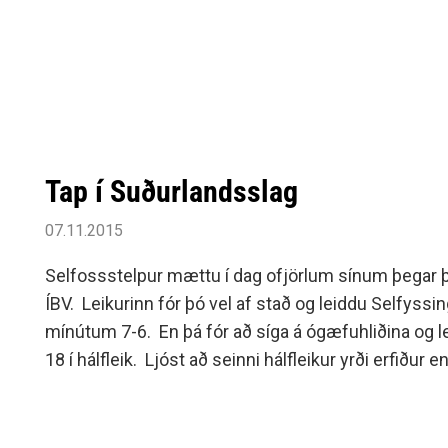
Tap í Suðurlandsslag
07.11.2015
Selfossstelpur mættu í dag ofjörlum sínum þegar þæ
ÍBV. Leikurinn fór þó vel af stað og leiddu Selfyss
mínútum 7-6. En þá fór að síga á ógæfuhliðina og l
18 í hálfleik. Ljóst að seinni hálfleikur yrði erfiður 
að spila vel.Eitthvað náðu Selfyssingar að klóra í bak
en þó aldrei nóg til að eiga möguleika á að ógna liði
leiti.Selfossstelpur sýndust á köflum ráðlausar í lei