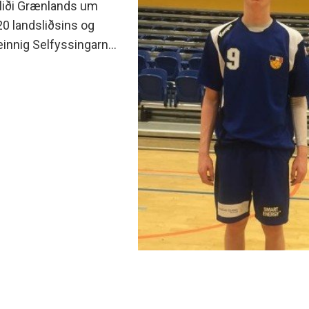
a liði Grænlands um
20 landsliðsins og
einnig Selfyssingarnir
var Örn Þrastarson
 gegn Grænlendingum.