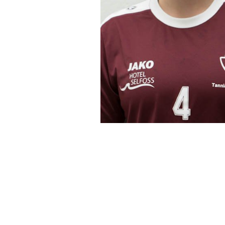
ið vel útfærðum
í leiknum sem hægt er
di inn 11 mörkum í
 7 mörk og Adina 4.
ar í liðið eftir löng
afla og voru með
eikur gegn Stjörnunni
11 Carmen 7 Adina 4
kvarsla: Áslaug Ýr
MM