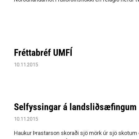
Siðareglur Umf. Selfoss
keppt á Norðurlandamóti unglinga, árið 2008 í Berg
Umgengnisreglur
Fréttabréf UMFÍ
10.11.2015
Selfyssingar á landsliðsæfingum
10.11.2015
Haukur Þrastarson skoraði sjö mörk úr sjö skotum