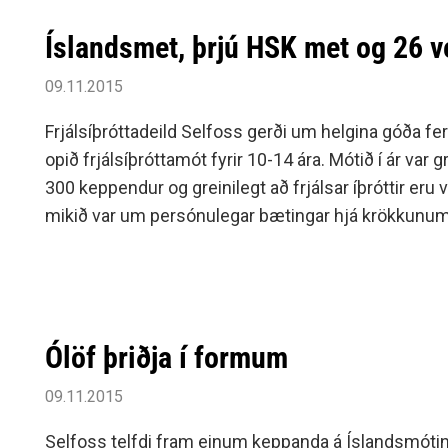
Íslandsmet, þrjú HSK met og 26 v
09.11.2015
Frjálsíþróttadeild Selfoss gerði um helgina góða fe
opið frjálsíþróttamót fyrir 10-14 ára. Mótið í ár var gr
300 keppendur og greinilegt að frjálsar íþróttir eru
mikið var um persónulegar bætingar hjá krökkunum
lofar það góðu fyrir framhaldið.Besta afrek okkar va
boðhlaupi 13 ára pilta en þeir settu glæsilegt Ísla
tímanum 1:52,62 mín og bættu Íslandsmetið um næ
sekúndur.Hrefna Sif Jónasdóttir bætti HSK metið í
Ólöf þriðja í formum
rúmar 5 sekúndur er hún hljóp á 71,91 sekúndu og 
Einarsson bætti einnig HSK met í 400 metra hlaupi 
09.11.2015
hljóp á 60,12 sekúndum.Alls unnu Selfyssingar til 
á mótinu, samtals 26, ellefu gullverðlaun, níu silfur
Selfoss telfdi fram einum keppanda á Íslandsmóti