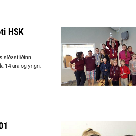
óti HSK
s síðastliðinn
 14 ára og yngri.
001