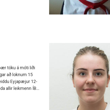
r tóku á móti liði
ingar að loknum 15
eiddu Eyjapæjur 12-
enda allir leikmenn ÍBV
kann í seinni hálfleik
 ÍBV að einhverju
k sínum og oft virtist