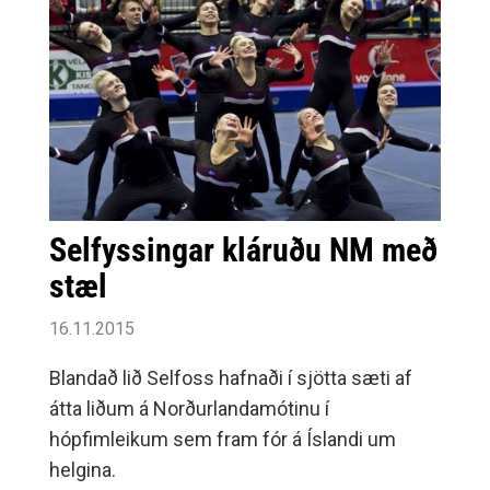
Ósk Magnúsdóttir og Hulda Dís
Þrastardóttir.Afrekshópur kvennaÞá hefur
Selfyssingurinn Kristrún Steinþórsdóttir verið
valin í sem æfir vikuna 22.-29.
Selfyssingar kláruðu NM með
stæl
16.11.2015
Blandað lið Selfoss hafnaði í sjötta sæti af
átta liðum á Norðurlandamótinu í
hópfimleikum sem fram fór á Íslandi um
helgina.