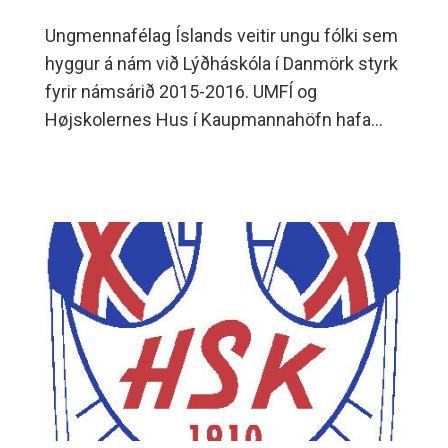
Ungmennafélag Íslands veitir ungu fólki sem
hyggur á nám við Lýðháskóla í Danmörk styrk
fyrir námsárið 2015-2016. UMFÍ og
Højskolernes Hus í Kaupmannahöfn hafa
gert með sér samstarfsamning um verkefni
tengt námsdvöl íslenskra ungmenna við
Lýðháskóla í Danmörku.