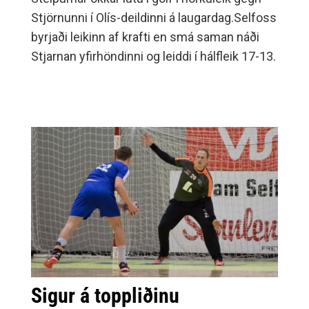
Stjörnunni í Olís-deildinni á laugardag.Selfoss
byrjaði leikinn af krafti en smá saman náði
Stjarnan yfirhöndinni og leiddi í hálfleik 17-13.
Sigur á toppliðinu