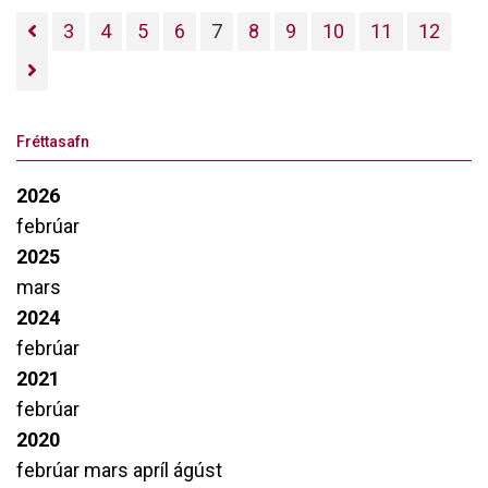
allir iðkendur voru velkomnir en seinna um
3
4
5
6
7
8
9
10
11
12
daginn var svokölluð elite æfing þar sem
landsliðsfólk og svartbeltingar mættu.Aaron
Cook gaf sér góðan tíma til að spjalla við
Fréttasafn
iðkendur eftir æfingarnar og leyfði
krökkunum að teknar yrðu myndir af þeim
2026
með honum.
febrúar
2025
mars
2024
febrúar
2021
febrúar
2020
febrúar
mars
apríl
ágúst