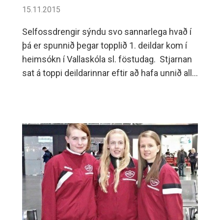
15.11.2015
Selfossdrengir sýndu svo sannarlega hvað í
þá er spunnið þegar topplið 1. deildar kom í
heimsókn í Vallaskóla sl. föstudag. Stjarnan
sat á toppi deildarinnar eftir að hafa unnið alla
leiki sína.Selfyssingar komu hrikalega
kraftmiklir í þennan leik og hreinlega keyrðu
yfir illa áttað lið Garðbæinga.