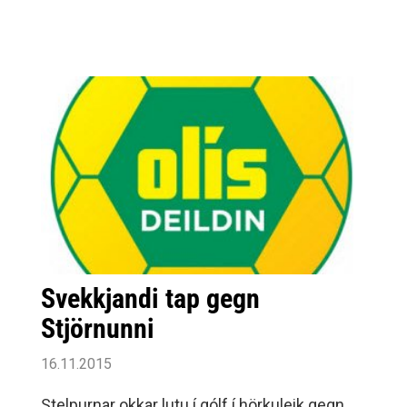
Svekkjandi tap gegn
Stjörnunni
16.11.2015
Stelpurnar okkar lutu í gólf í hörkuleik gegn