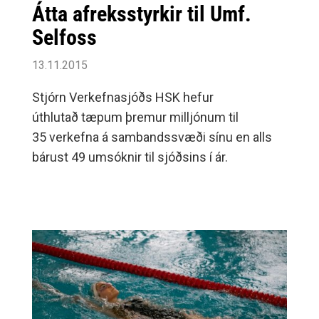
Átta afreksstyrkir til Umf.
Selfoss
13.11.2015
Stjórn Verkefnasjóðs HSK hefur
úthlutað tæpum þremur milljónum til
35 verkefna á sambandssvæði sínu en alls
bárust 49 umsóknir til sjóðsins í ár.