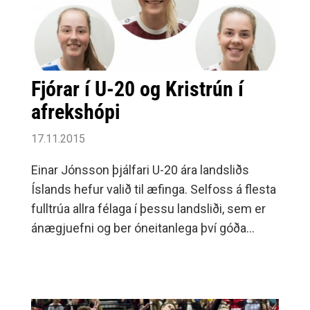
Fjórar í U-20 og Kristrún í
afrekshópi
17.11.2015
Einar Jónsson þjálfari U-20 ára landsliðs
Íslands hefur valið til æfinga. Selfoss á flesta
fulltrúa allra félaga í þessu landsliði, sem er
ánægjuefni og ber óneitanlega því góða
uppbyggingarstarfi sem fram fer hjá
handknattleiksdeild og handboltaakademíu
vitni.Fulltrúar okkar eru: Elene Elísabet
Birgisdóttir, Perla Ruth Alberstdóttir, Katrín