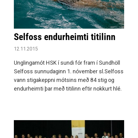
Selfoss endurheimti titilinn
12.11.2015
Unglingamót HSK í sundi fór fram í Sundhöll
Selfoss sunnudaginn 1. nóvember sl.Selfoss
vann stigakeppni mótsins með 84 stig og
endurheimti þar með titilinn eftir nokkurt hlé.