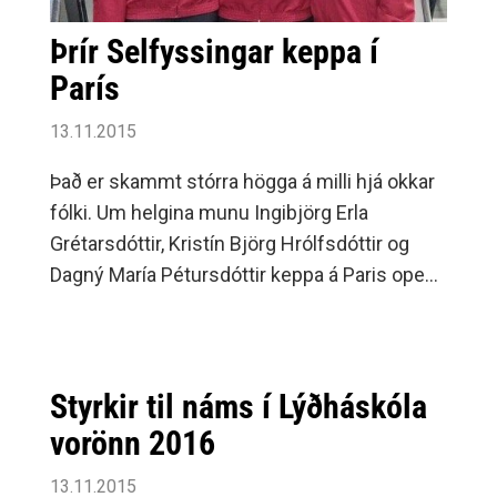
Þrír Selfyssingar keppa í
París
13.11.2015
Það er skammt stórra högga á milli hjá okkar
fólki. Um helgina munu Ingibjörg Erla
Grétarsdóttir, Kristín Björg Hrólfsdóttir og
Dagný María Pétursdóttir keppa á Paris open
sem er svokallað G-klassa mót þ.e.
Styrkir til náms í Lýðháskóla
vorönn 2016
13.11.2015