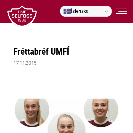
Fara
Íslenska
í
efni
Fréttabréf UMFÍ
17.11.2015