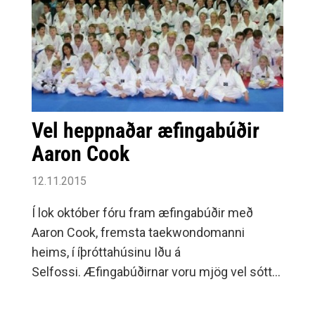
Vel heppnaðar æfingabúðir
Aaron Cook
12.11.2015
Í lok október fóru fram æfingabúðir með
Aaron Cook, fremsta taekwondomanni
heims, í íþróttahúsinu Iðu á
Selfossi. Æfingabúðirnar voru mjög vel sóttar
og alls tóku 154 iðkendur þátt í
æfingunum.Fyrst var almenn æfing þar sem