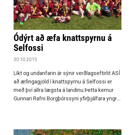
Ódýrt að æfa knattspyrnu á
Selfossi
30.10.2015
Líkt og undanfarin ár sýnir verðlagseftirlit ASÍ
að æfingagjöld í knattspyrnu á Selfossi er
með því allra lægsta á landinu.Þetta kemur
Gunnari Rafni Borgþórssyni yfirþjálfara yngri
flokka ekki á óvart og hann bætti við „Við
erum ánægð með niðurstöðu sem við áður
vissum en þrátt fyrir að vera með þetta lág
æfingagjöld býður knattspyrnudeildin upp á