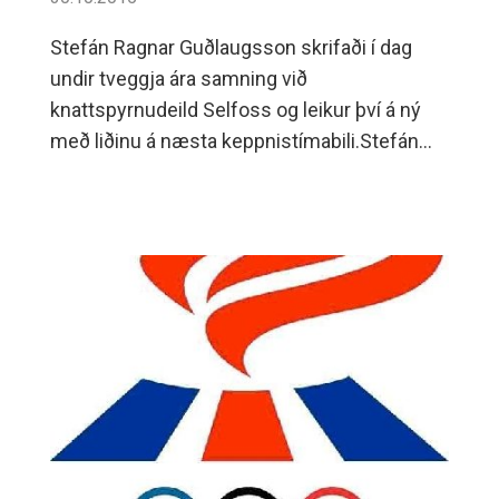
leiknum vantaði báðar örvhentu skyttur
Stefán Ragnar Guðlaugsson skrifaði í dag
liðsins þá Jóhann Erlingsson og Teit Örn
undir tveggja ára samning við
Einarsson, en Teitur var markahæsti
knattspyrnudeild Selfoss og leikur því á ný
leikmaður liðsins í síðustu tveimur
með liðinu á næsta keppnistímabili.Stefán
leikjum. "Í þessum leik náðum við loksins
Ragnar er öllum hnútum kunnugur á
að spila sóknarleikinn í gegn eins og hann er
Selfossvelli enda fæddur og uppalinn á
hannaður til og vorum þolinmóðir sem skilaði
Selfossi og lék m.a.
góðum færum nær allan tímann"Næsti leikur
er heimaleikur gegn efsta liðinu, Stjörnunni úr
Garðabæ, föstudaginn 13.nóv í íþróttahúsi
Vallaskóla kl 19:30.Markaskorun: Andri Már
Sveinsson 9 Elvar Örn Jónsson 6 Hergeir
Grímsson 6 Guðjón Ágústsson 4 Örn
Þrastarson 3 Árni Geir Hilmarsson 2
Alexander Már Egan 2 Árni Guðmundsson
2Markvarsla: Helgi Hlynsson 6 varðir boltar