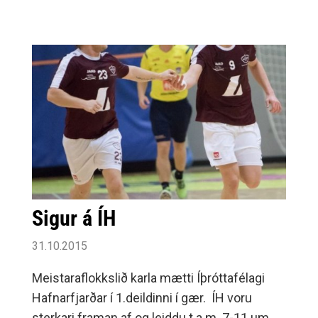
ætluðu að selja sig dýrt í þetta skiptið, þeim
varð ekki kápan úr því klæðinu enda
Selfossstelpur á þeim buxunum að sækja
sigur í Breiðholtinu og tóku þær því forystuna
með auknum hraða í leiknum þar sem nokkur
hraðaupphlaup skiluðu góðum
mörkum.Staðan í hálfleik 10-18.
Selfossstelpur slökuðu aðeins á í síðari
hálfleik en þó var sigurinn gegn fastspilandi
borgarbörnum aldrei í hættu enda fór svo að
sigur hafðist 27-32.Næsti leikur liðsins er á
Sigur á ÍH
heimavelli nk.
31.10.2015
Meistaraflokkslið karla mætti Íþróttafélagi
Hafnarfjarðar í 1.deildinni í gær. ÍH voru
sterkari framan af og leiddu t.a.m. 7-11 um