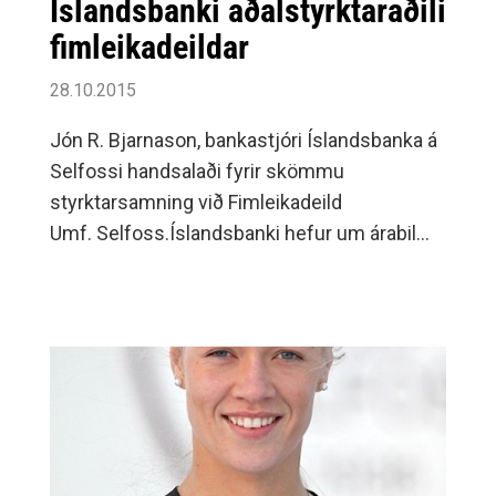
Íslandsbanki aðalstyrktaraðili
fimleikadeildar
28.10.2015
Jón R. Bjarnason, bankastjóri Íslandsbanka á
Selfossi handsalaði fyrir skömmu
styrktarsamning við Fimleikadeild
Umf. Selfoss.Íslandsbanki hefur um árabil
verið aðalstyrktaraðili fimleikadeildarinnar og
var samningurinn endurnýjaður í upphafi
október.