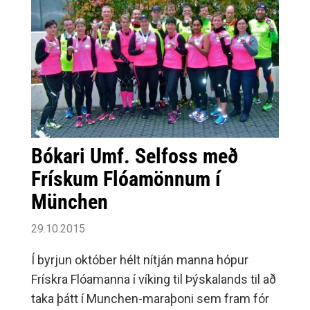
vaktaðar rútuferðir í bestu æfingaaðstöðuna
á Suðurlandi yfir vetrartímann í
Hamarshöllinni í Hveragerði." Þetta er frábær
þjónusta við íbúa á Selfossi þar sem lagt er
upp úr metnaði og
fagmennsku.Verðlagseftirlitið tók saman
æfingagjöld í knattspyrnu hjá
sextán íþróttafélögum víðsvegar um landið.
Bókari Umf. Selfoss með
Frískum Flóamönnum í
München
29.10.2015
Í byrjun október hélt nítján manna hópur
Frískra Flóamanna í víking til Þýskalands til að
taka þátt í Munchen-maraþoni sem fram fór