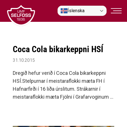
Fara
Íslenska
í
efni
Coca Cola bikarkeppni HSÍ
31.10.2015
Dregið hefur verið í Coca Cola bikarkeppni
HSÍ.Stelpurnar í meistaraflokki mæta FH í
Hafnarfirði í 16 liða úrslitum. Strákarnir í
meistaraflokki mæta Fjölni í Grafarvoginum í
16 liða úrslitum, en Selfoss sló út b lið Vals í
32 liða úrslitum.2.flokkur kk fer til Reykjavíkur
og spilar við Þrótt3.