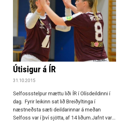
Útisigur á ÍR
31.10.2015
Selfossstelpur mættu liði ÍR í Olísdeildinni í
dag. Fyrir leikinn sat lið Breiðyltinga í
næstneðsta sæti deildarinnar á meðan
Selfoss var í því sjötta, af 14 liðum.Jafnt var
eftir 10 mín leik 5-5 og ljóst að ÍR-stúlkur