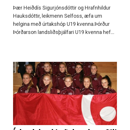
Þær Heiðdís Sigurjónsdóttir og Hrafnhildur
Hauksdóttir, leikmenn Selfoss, æfa um
helgina með úrtakshóp U19 kvenna.Þórður
Þórðarson landsliðsþjálfari U19 kvenna hefur
valið hóp til æfinga 30.