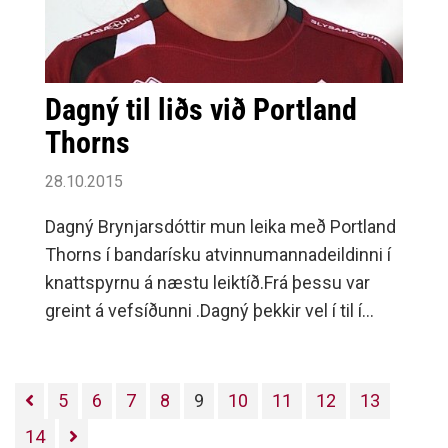
Dagný til liðs við Portland
Thorns
28.10.2015
Dagný Brynjarsdóttir mun leika með Portland
Thorns í bandarísku atvinnumannadeildinni í
knattspyrnu á næstu leiktíð.Frá þessu var
greint á vefsíðunni .Dagný þekkir vel í til í
Bandaríkjunum eftir nám í Florida State
háskólanum þar sem hún var fyrirliði í
sigursælu liði skólans og einn besti
5
6
7
8
9
10
11
12
13
leikmaður háskólaboltans á síðustu leiktíð.
14