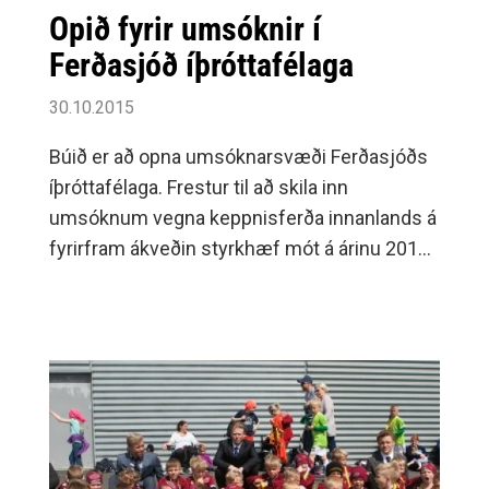
Opið fyrir umsóknir í
(24%) Birkir Fannar Bragason 3 varðir boltar
Ferðasjóð íþróttafélaga
(20%)MM JÁE /mynd).
30.10.2015
Búið er að opna umsóknarsvæði Ferðasjóðs
íþróttafélaga. Frestur til að skila inn
umsóknum vegna keppnisferða innanlands á
fyrirfram ákveðin styrkhæf mót á árinu 2015
rennur út á miðnætti mánudaginn 11.