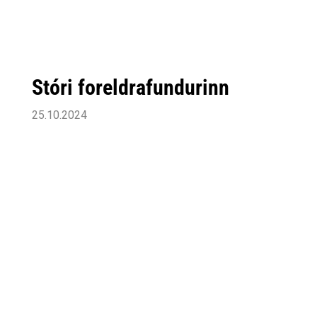
Siðareglur Umf. Selfoss
Umgengnisreglur
Stóri foreldrafundurinn
25.10.2024