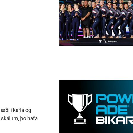
bæði í karla og
m skálum, þó hafa