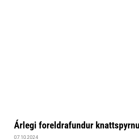
Árlegi foreldrafundur knattspyrn
07.10.2024