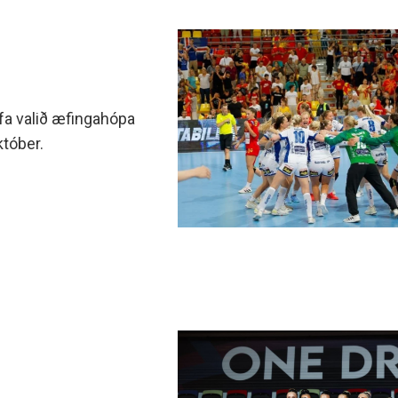
afa valið æfingahópa
któber.