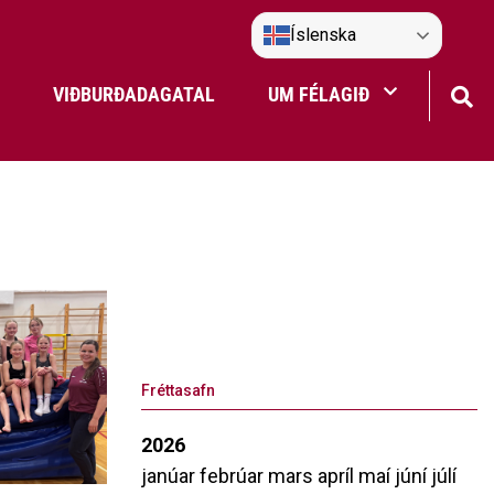
Íslenska
VIÐBURÐADAGATAL
UM FÉLAGIÐ
Frístundaakstur
Nefndir Umf. Selfoss
tjón
Fréttasafn
2026
janúar
febrúar
mars
apríl
maí
júní
júlí