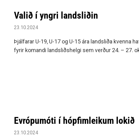
Valið í yngri landsliðin
23.10.2024
Þjálfarar U-19, U-17 og U-15 ára landsliða kvenna h
fyrir komandi landsliðshelgi sem verður 24. – 27. o
Evrópumóti í hópfimleikum lokið
23.10.2024