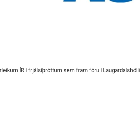
eikum ÍR í frjálsíþróttum sem fram fóru í Laugardalshöll