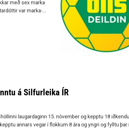
r okkar með sex marka
r­dótt­ir var marka­
nntu á Silfurleika ÍR
lshöllinni laugardaginn 15. nóvember og kepptu 18 iðkendu
kepptu annars vegar í flokkum 8 ára og yngri og fylltu þar í 