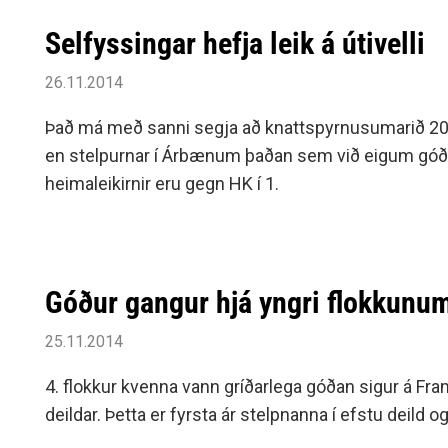
Selfyssingar hefja leik á útivelli
26.11.2014
Það má með sanni segja að knattspyrnusumarið 2015 h
en stelpurnar í Árbænum þaðan sem við eigum góðar
heimaleikirnir eru gegn HK í 1.
Góður gangur hjá yngri flokkunu
25.11.2014
4. flokkur kvenna vann gríðarlega góðan sigur á Fr
deildar. Þetta er fyrsta ár stelpnanna í efstu deild