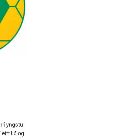
r í yngstu
eitt lið og