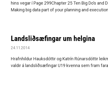
hins vegar í Page 299Chapter 25 Ten Big Do’s and Don’ts ? Beginning with a clear plan ? Collaborating with the business ?
Making big data part of your planning and execution process any companies that are beginning their exploration of big
data are in Mthe early stages of execution.
Landsliðsæfingar um helgina
24.11.2014
Hrafnhildur Hauksdóttir og Katrín Rúnarsdóttir lei
valdir á landsliðsæfingar U19 kvenna sem fram fara