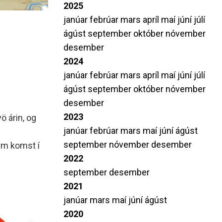
2025
janúar
febrúar
mars
apríl
maí
júní
júlí
ágúst
september
október
nóvember
desember
2024
janúar
febrúar
mars
apríl
maí
júní
júlí
ágúst
september
október
nóvember
desember
2023
ö árin, og
janúar
febrúar
mars
maí
júní
ágúst
september
nóvember
desember
em komst í
2022
september
desember
2021
janúar
mars
maí
júní
ágúst
2020