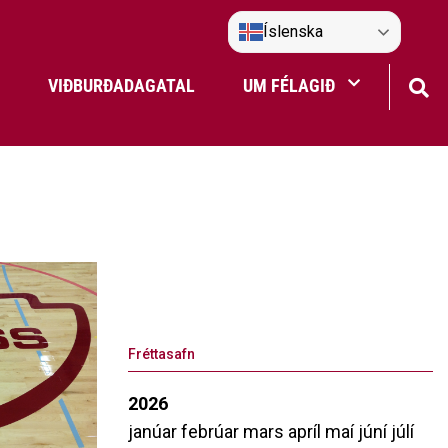
Íslenska
VIÐBURÐADAGATAL
UM FÉLAGIÐ
Frístundaakstur
Nefndir Umf. Selfoss
tjón
Fréttasafn
2026
janúar
febrúar
mars
apríl
maí
júní
júlí