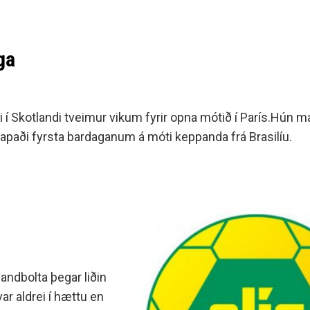
ga
ti í Skotlandi tveimur vikum fyrir opna mótið í París.Hún m
g tapaði fyrsta bardaganum á móti keppanda frá Brasilíu.
handbolta þegar liðin
ar aldrei í hættu en