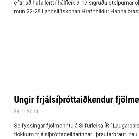
eftir að hafa leitt í hálfleik 9-17 sigruðu stelpurna
mun 22-28.Landsliðskonan Hrafn­hild­ur Hanna Þrast­a
hæst Selfyssinga með 7 mörk.
Ungir frjálsíþróttaiðkendur fjölme
24.11.2014
Selfyssingar fjölmenntu á Silfurleika ÍR í Laugarda
flokkum frjálsíþróttadeildarinnar í þrautarbraut. Þau 