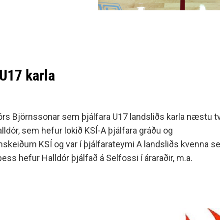
minjanefndar
 U17 karla
rs Björnssonar sem þjálfara U17 landsliðs karla næstu tv
ldór, sem hefur lokið KSÍ-A þjálfara gráðu og
skeiðum KSÍ og var í þjálfarateymi A landsliðs kvenna s
ss hefur Halldór þjálfað á Selfossi í áraraðir, m.a.