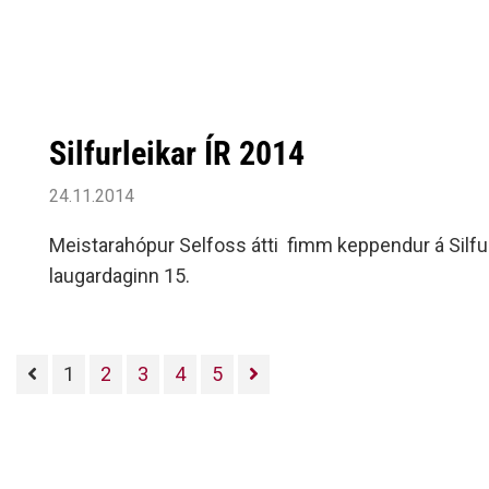
Silfurleikar ÍR 2014
24.11.2014
Meistarahópur Selfoss átti fimm keppendur á Silfurl
laugardaginn 15.
1
2
3
4
5