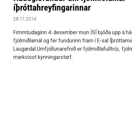
íþróttahreyfingarinnar
28.11.2014
Fimmtudaginn 4. desember mun ÍSÍ bjóða upp á h
fjölmiðlamál og fer fundurinn fram í E-sal Íþróttami
Laugardal.Umfjöllunarefnið er fjölmiðlafulltrúi, fjö
markvisst kynningarstarf.