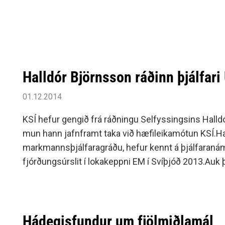
Siðareglur Umf. Selfoss
Umgengnisreglur
Halldór Björnsson ráðinn þjálfari
01.12.2014
KSÍ hefur gengið frá ráðningu Selfyssingsins Halldó
mun hann jafnframt taka við hæfileikamótun KSÍ.Hal
markmannsþjálfaragráðu, hefur kennt á þjálfaranám
fjórðungsúrslit í lokakeppni EM í Svíþjóð 2013.Auk þe
Hádegisfundur um fjölmiðlamál