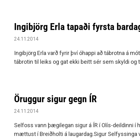
Ingibjörg Erla tapaði fyrsta barda
24.11.2014
Ingibjörg Erla varð fyrir því óhappi að tábrotna á mó
tábrotin til leiks og gat ekki beitt sér sem skyldi o
Öruggur sigur gegn ÍR
24.11.2014
Selfoss vann þægilegan sigur á ÍR í Olís-deildinni í 
mættust í Breiðholti á laugardag.Sigur Selfyssinga v