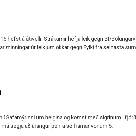
efst á útivelli. Strákarnir hefja leik gegn BÍ/Bolungarvík
 minningar úr leikjum okkar gegn Fylki frá seinasta sumr
m
am í Safamýrinni um helgina og komst með sigrinum í fjórð
 og má segja að árangur þeirra sé framar vonum.5.