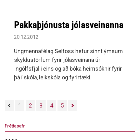
Pakkaþjónusta jólasveinanna
20.12.2012
Ungmennafélag Selfoss hefur sinnt ýmsum
skyldustörfum fyrir jólasveinana úr
Ingólfsfjalli eins og að bóka heimsóknir fyrir
þá í skóla, leikskóla og fyrirtæki.
1
2
3
4
5
Fréttasafn