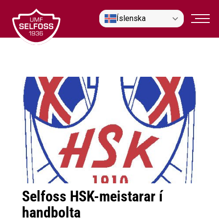
Fara
Íslenska
í
efni
Selfoss HSK-meistarar í
handbolta