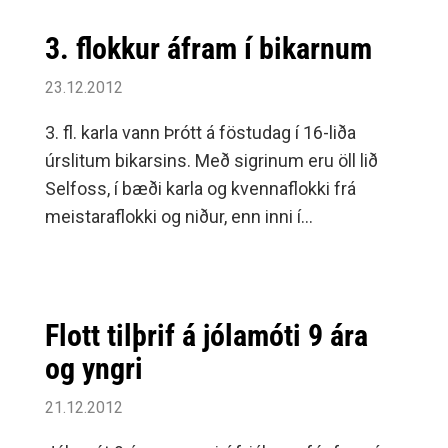
3. flokkur áfram í bikarnum
23.12.2012
3. fl. karla vann Þrótt á föstudag í 16-liða
úrslitum bikarsins. Með sigrinum eru öll lið
Selfoss, í bæði karla og kvennaflokki frá
meistaraflokki og niður, enn inni í
bikarkeppninni.Selfoss var yfir nær allan
leikinn sem fór fram á þjóðarleikvangi okkar
Íslendinga, Þróttarar voru þó aldrei langt frá.
Flott tilþrif á jólamóti 9 ára
og yngri
21.12.2012