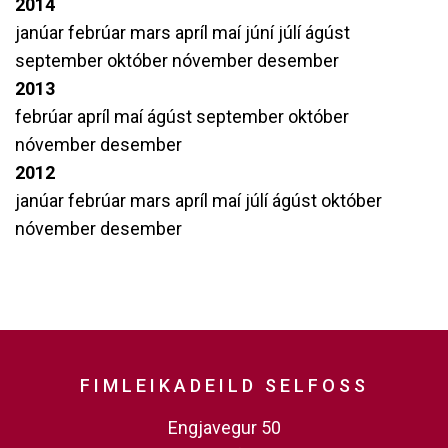
2014
janúar
febrúar
mars
apríl
maí
júní
júlí
ágúst
september
október
nóvember
desember
2013
febrúar
apríl
maí
ágúst
september
október
nóvember
desember
2012
janúar
febrúar
mars
apríl
maí
júlí
ágúst
október
nóvember
desember
FIMLEIKADEILD SELFOSS
Engjavegur 50