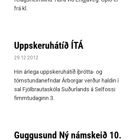
frá kl.
Uppskeruhátíð ÍTÁ
29.12.2012
Hin árlega uppskeruhátíð íþrótta- og
tómstundanefndar Árborgar verður haldin í
sal Fjölbrautaskóla Suðurlands á Selfossi
fimmtudaginn 3.
Guggusund Ný námskeið 10.