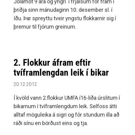
Jólamót 9 ára og yngri í frjálsum fór fram í
þriðja sinn mánudaginn 10. desember sl. í
Iðu. Þar spreyttu tveir yngstu flokkarnir sig í
þremur til fjórum greinum.
2. Flokkur áfram eftir
tvíframlengdan leik í bikar
20.12.2012
Í kvöld vann 2.flokkur UMFA í16-liða úrslitum í
bikarnum í tvíframlengdum leik. Selfoss átti
alltaf möguleika á sigri og fór stundum illa að
ráði sínu en börðust eins og tja.