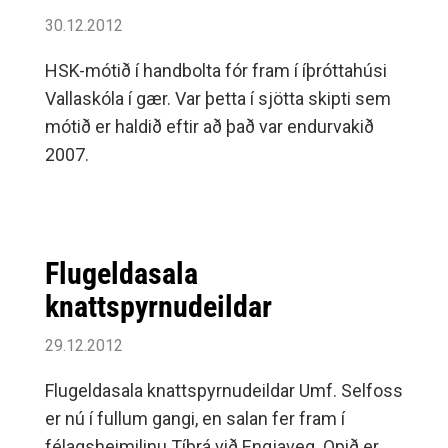
30.12.2012
HSK-mótið í handbolta fór fram í íþróttahúsi
Vallaskóla í gær. Var þetta í sjötta skipti sem
mótið er haldið eftir að það var endurvakið
2007.
Flugeldasala
knattspyrnudeildar
29.12.2012
Flugeldasala knattspyrnudeildar Umf. Selfoss
er nú í fullum gangi, en salan fer fram í
félagsheimilinu Tíbrá við Engjaveg. Opið er