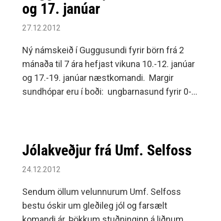
og 17. janúar
27.12.2012
Ný námskeið í Guggusundi fyrir börn frá 2
mánaða til 7 ára hefjast vikuna 10.-12. janúar
og 17.-19. janúar næstkomandi. Margir
sundhópar eru í boði: ungbarnasund fyrir 0-2
ára, barnasund fyrir 2-4 ára, sundnámskeið
fyrir 4-6 ára og sundskóli fyrir börn fædd
2007 og fyrr.
Jólakveðjur frá Umf. Selfoss
24.12.2012
Sendum öllum velunnurum Umf. Selfoss
bestu óskir um gleðileg jól og farsælt
komandi ár. Þökkum stuðninginn á liðnum