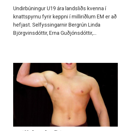
Undirbúningur U19 ára landsliðs kvenna í
knattspyrnu fyrir keppni í milliriðlum EM er að
hefjast. Selfyssingarnir Bergrún Linda
Björgvinsdóttir, Erna Guðjónsdóttir,
Hrafnhildur Hauksdóttir og Katrín
Rúnarsdóttir voru valdar á landsliðsæfingar
sem fram fara í Kórnum og Egilshöll 31.