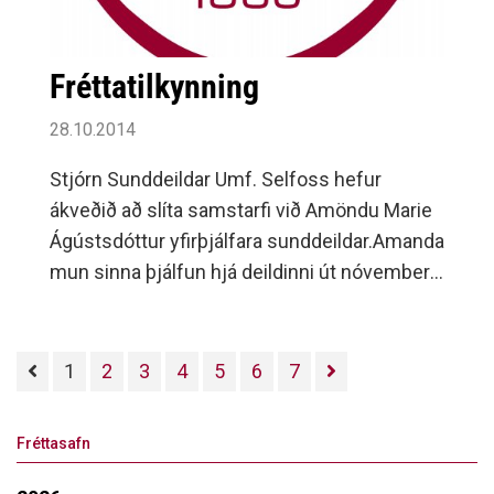
Fréttatilkynning
28.10.2014
Stjórn Sunddeildar Umf. Selfoss hefur
ákveðið að slíta samstarfi við Amöndu Marie
Ágústsdóttur yfirþjálfara sunddeildar.Amanda
mun sinna þjálfun hjá deildinni út nóvember
þegar uppsagnarfrestur rennur
út.Sunddeildin þakkar Amöndu fyrir störf
hennar í þágu Umf.
1
2
3
4
5
6
7
Fréttasafn