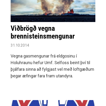
Viðbrögð vegna
brennisteinsmengunar
31.10.2014
Vegna gasmengunar frá eldgosinu í
Holuhraunu hefur Umf. Selfoss beint því til
þjálfara sinna að fylgjast vel með loftgæðum
þegar æfingar fara fram utandyra.