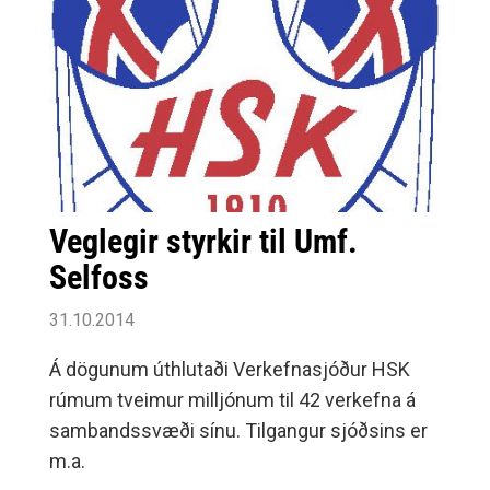
Veglegir styrkir til Umf.
Selfoss
31.10.2014
Á dögunum úthlutaði Verkefnasjóður HSK
rúmum tveimur milljónum til 42 verkefna á
sambandssvæði sínu. Tilgangur sjóðsins er
m.a.