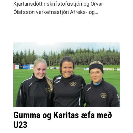
Kjartansdóttir skrifstofustjóri og Örvar
Ólafsson verkefnastjóri Afreks- og
ólympíusviðs ÍSÍ heimsóttu
Héraðssambandið Skarphéðinn
miðvikudaginn 22.
Gumma og Karitas æfa með
U23