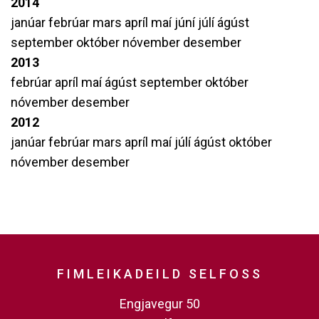
2014
janúar
febrúar
mars
apríl
maí
júní
júlí
ágúst
september
október
nóvember
desember
2013
febrúar
apríl
maí
ágúst
september
október
nóvember
desember
2012
janúar
febrúar
mars
apríl
maí
júlí
ágúst
október
nóvember
desember
FIMLEIKADEILD SELFOSS
Engjavegur 50