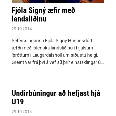
Fjóla Signý æfir með
landsliðinu
29.10.2014
Selfyssingurinn Fjóla Signý Hannesdóttir
æfði með íslenska landsliðinu í frjálsum
íþróttum í Laugardalshöll um síðustu helgi.
Greint var frá því á vef að þrír einstaklingar úr
HSK eru í A-landsliðshópi fyrir 2015, en það
eru þau Kristinn Þór Kristinsson
(millivegalengda- og langhlaupi), Agnes
Erlingsdóttir og Fjóla Signý (báðar í sprett- og
Undirbúningur að hefjast hjá
grindahlaupi). Kristinn og Fjóla mættu á
U19
æfinguna en Agnes býr í Osló í Noregi þar
29.10.2014
sem hún æfir að kappi.