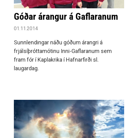
Góðar árangur á Gaflaranum
01.11.2014
Sunnlendingar náðu góðum árangri á
frjálsíþróttamótinu Inni-Gaflaranum sem
fram fór í Kaplakrika í Hafnarfirði sl.
laugardag.