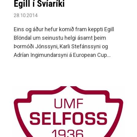
Egill í Svíaríki
28.10.2014
Eins og áður hefur komið fram keppti Egill
Blöndal um seinustu helgi ásamt þeim
Þormóði Jónssyni, Karli Stefánssyni og
Adrían Ingimundarsyni á European Cup
seniora í Helsingborg.Allir kepptu þeir í +100
kg nema Egill sem var að venju í -90 kg. Því
miður náði Egill sér ekki á strik á mótinu.