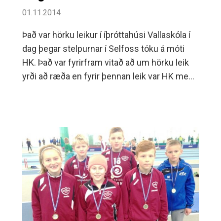
01.11.2014
Það var hörku leikur í íþróttahúsi Vallaskóla í
dag þegar stelpurnar í Selfoss tóku á móti
HK. Það var fyrirfram vitað að um hörku leik
yrði að ræða en fyrir þennan leik var HK með
einu stigi meira í deildinni.