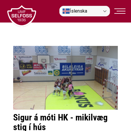
Fara
Íslenska
í
efni
Sigur á móti HK - mikilvæg
stig í hús