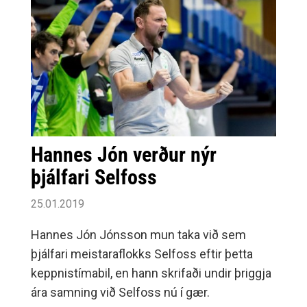
allra besta, sjálfstraust og um hugarfar
íþróttamanns. Iðkendurnir hlustuðu af mikilli
athygli og gengu ánægðir út, með mikilvægan
fróðleik í farteskinu.
Hannes Jón verður nýr
þjálfari Selfoss
25.01.2019
Hannes Jón Jónsson mun taka við sem
þjálfari meistaraflokks Selfoss eftir þetta
keppnistímabil, en hann skrifaði undir þriggja
ára samning við Selfoss nú í gær.