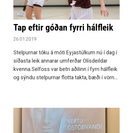
Tap eftir góðan fyrri hálfleik
26.01.2019
Stelpurnar tóku á móti Eyjastúlkum nú í dag í
síðasta leik annarar umferðar Olísdeildar
kvenna.Selfoss var betri aðilinn í fyrri hálfleik
og sýndu stelpurnar flotta takta, bæði í vörn
og sókn.