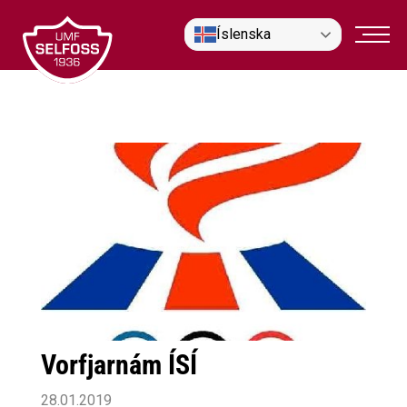
Fara
Íslenska
í
efni
Vorfjarnám ÍSÍ
28.01.2019