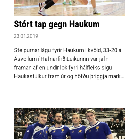
Stórt tap gegn Haukum
23.01.2019
Stelpurnar lágu fyrir Haukum í kvöld, 33-20 á
Ásvöllum í HafnarfirðiLeikurinn var jafn
framan af en undir lok fyrri hálfleiks sigu
Haukastúlkur fram úr og höfðu þriggja marka
forystu í hálfleik, 15-12.