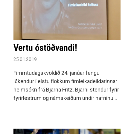
Vertu óstöðvandi!
25.01.2019
Fimmtudagskvöldið 24. janúar fengu
iðkendur í elstu flokkum fimleikadeildarinnar
heimsókn frá Bjarna Fritz. Bjarni stendur fyrir
fyrirlestrum og námskeiðum undir nafninu
"Vertu óstöðvandi!".Þau tóku þátt í ýmis konar
æfingum hjá honum og fengu meðal annars
fræðslu um að vera besta útgáfan af sjálfum
sér, markmiðasetningu, mótlæti, að gera sitt