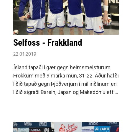
Selfoss - Frakkland
22.01.2019
Ísland tapaði í gær gegn heimsmeisturum
Frökkum með 9 marka mun, 31-22. Áður hafði
liðið tapað gegn Þjóðverjum í milliriðlinum en
liðið sigraði Barein, Japan og Makedóníu eftir
tap gegn Króötum og Spánverjum í
undanriðlinum.