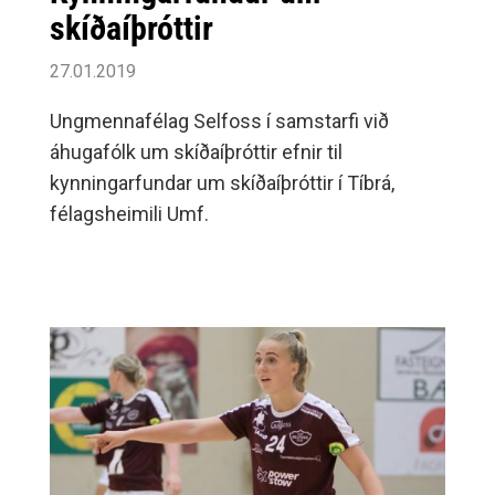
skíðaíþróttir
27.01.2019
Ungmennafélag Selfoss í samstarfi við
áhugafólk um skíðaíþróttir efnir til
kynningarfundar um skíðaíþróttir í Tíbrá,
félagsheimili Umf.