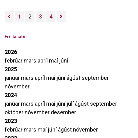
1
2
3
4
Fréttasafn
2026
febrúar
mars
apríl
maí
júní
2025
janúar
mars
apríl
maí
júní
ágúst
september
nóvember
2024
janúar
mars
apríl
maí
júní
júlí
ágúst
september
október
nóvember
desember
2023
febrúar
mars
maí
júní
ágúst
nóvember