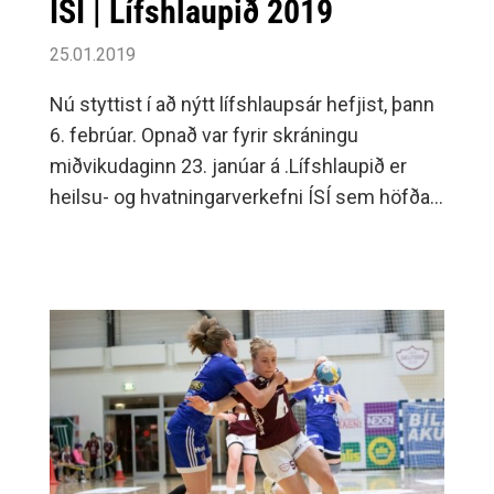
ÍSÍ | Lífshlaupið 2019
25.01.2019
Nú styttist í að nýtt lífshlaupsár hefjist, þann
6. febrúar. Opnað var fyrir skráningu
miðvikudaginn 23. janúar á .Lífshlaupið er
heilsu- og hvatningarverkefni ÍSÍ sem höfðar
til allra aldurshópa.