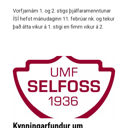
Vorfjarnám 1. og 2. stigs þjálfaramenntunar
ÍSÍ hefst mánudaginn 11. febrúar nk. og tekur
það átta vikur á 1. stigi en fimm vikur á 2.
Kynningarfundur um