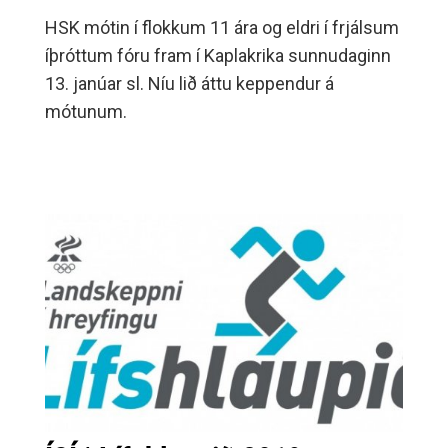
HSK mótin í flokkum 11 ára og eldri í frjálsum
íþróttum fóru fram í Kaplakrika sunnudaginn
13. janúar sl. Níu lið áttu keppendur á
mótunum.