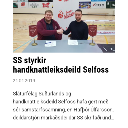
SS styrkir
handknattleiksdeild Selfoss
21.01.2019
Sláturfélag Suðurlands og
handknattleiksdeild Selfoss hafa gert með
sér samstarfssamning, en Hafþór Úlfarsson,
deildarstjóri markaðsdeildar SS skrifaði undir
samninginn fyrir hönd SS.