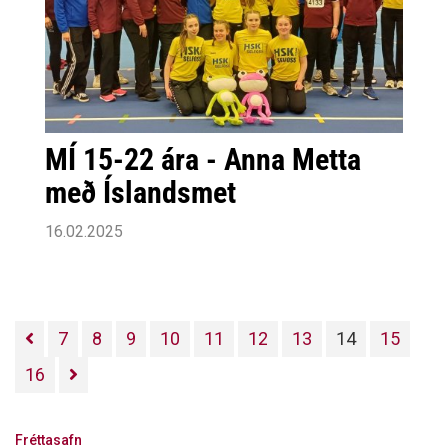
MÍ 15-22 ára - Anna Metta
með Íslandsmet
16.02.2025
7
8
9
10
11
12
13
14
15
16
Fréttasafn