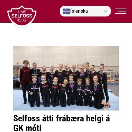
Fara
Íslenska
í
efni
Selfoss átti frábæra helgi á
GK móti