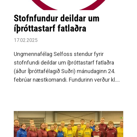
Stofnfundur deildar um
íþróttastarf fatlaðra
17.02.2025
Ungmennafélag Selfoss stendur fyrir
stofnfundi deildar um íþróttastarf fatlaðra
(áður Íþróttafélagið Suðri) mánudaginn 24.
febrúar næstkomandi. Fundurinn verður kl.
18:00 í félagsheimilinu Tíbrá að Engjavegi 50
á Selfossi.