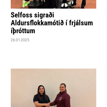
Selfoss sigraði
Aldursflokkamótið í frjálsum
íþróttum
26.01.2025