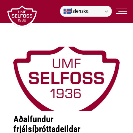
Fara
Íslenska
í
efni
Aðalfundur
frjálsíþróttadeildar