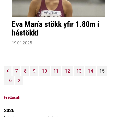
Eva María stökk yfir 1.80m í
hástökki
19.01.2025
7
8
9
10
11
12
13
14
15
16
Fréttasafn
2026