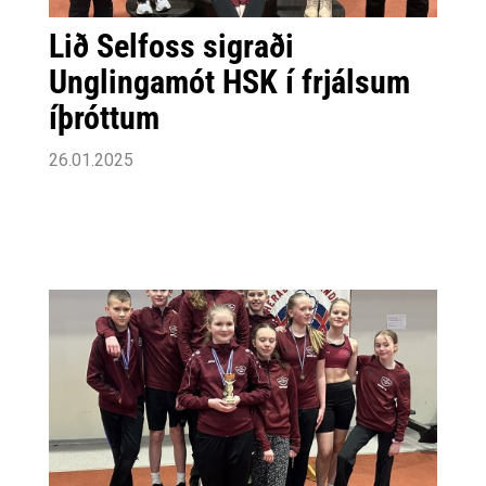
Lið Selfoss sigraði
Unglingamót HSK í frjálsum
íþróttum
26.01.2025