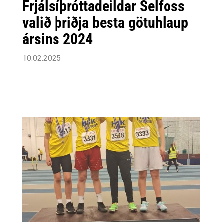
Frjálsíþróttadeildar Selfoss
valið þriðja besta götuhlaup
ársins 2024
10.02.2025