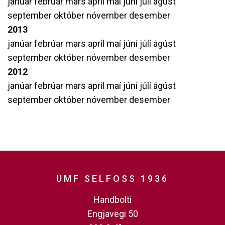
janúar
febrúar
mars
apríl
maí
júní
júlí
ágúst
september
október
nóvember
desember
2013
janúar
febrúar
mars
apríl
maí
júní
júlí
ágúst
september
október
nóvember
desember
2012
janúar
febrúar
mars
apríl
maí
júní
júlí
ágúst
september
október
nóvember
desember
UMF SELFOSS 1936
Handbolti
Engjavegi 50