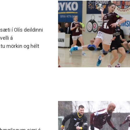
sæti í Olís deildinni
elli á
stu mörkin og hélt