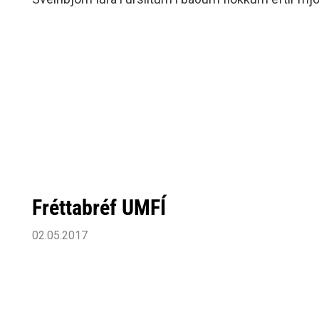
Siðareglur Umf. Selfoss
viðureignir.
Umgengnisreglur
Fréttabréf UMFÍ
02.05.2017