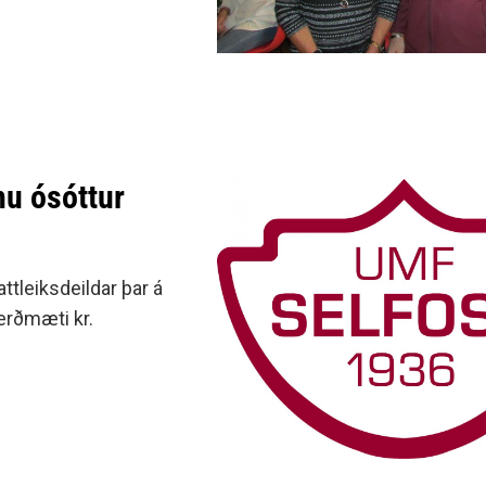
nu ósóttur
ttleiksdeildar þar á
erðmæti kr.