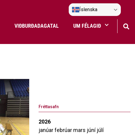
Íslenska
VIÐBURÐADAGATAL
UM FÉLAGIÐ
Frístundaakstur
Nefndir Umf. Selfoss
tjón
Fréttasafn
2026
janúar
febrúar
mars
júní
júlí