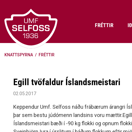
Fara
í
efni
FRÉTTIR
I
KNATTSPYRNA
/
FRÉTTIR
Frádráttarbærir styrkir til
Skráning iðkenda á Abler
Aðalstjórn Umf. Selfoss
íþróttafélaga
Lög, reglur og stefnur félagsins
Æfingatö
Skrifstof
Viðurken
Fræðslu- og forvarnarstefna Umf.
Björns Bl
Egill tvöfaldur Íslandsmeistari
Selfoss
Heiðursfél
Æfingagjöld
Frístund
Jafnréttisáætlun Umf. Selfoss
Íþróttafó
02.05.2017
Lög Umf. Selfoss
UMFÍ bikar
Keppendur Umf. Selfoss náðu frábærum árangri Ísl
Persónuverndarstefna Umf.
þar sem bestu júdómenn landsins voru mættir.Egill
Selfoss
Íslandsmeistari bæði í -90 kg flokki og opnum flok
Reglugerð um fjáraflanir
Sveinbjörn Iura í úrslitum í báðum flokkum eftir m