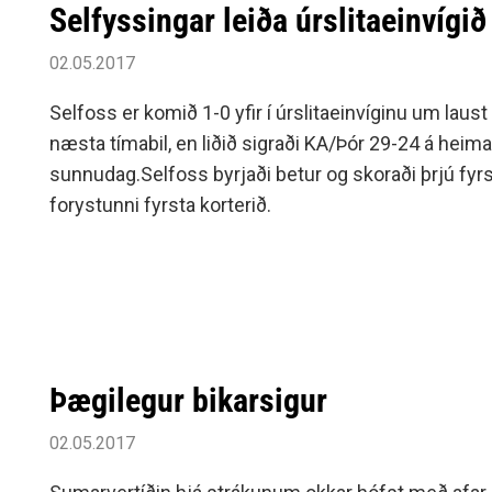
Selfyssingar leiða úrslitaeinvígið
02.05.2017
Selfoss er komið 1-0 yfir í úrslitaeinvíginu um laust 
næsta tímabil, en liðið sigraði KA/Þór 29-24 á heimav
sunnudag.Selfoss byrjaði betur og skoraði þrjú fyr
forystunni fyrsta korterið.
Þægilegur bikarsigur
02.05.2017