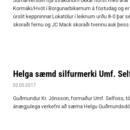
Sumarvertíðin hjá strákunum okkar hófst með afar
Kormáki/Hvöt í Borgunarbikarnum á föstudag og er l
úrslit keppninnar.Lokatölur í leiknum urðu 8-0 þar 
skoraði fernu og JC Mack skoraði tvennu auk þess 
Vignisson og Pachu skoruðu hvor sitt markið.Nánar e
á vef .Keppni í Inkasso-deildinni hefst föstudaginn 
Helga sæmd silfurmerki Umf. Sel
02.05.2017
Guðmundur Kr. Jónsson, formaður Umf. Selfoss, tó
ánægjulega verkefni að sæma Helgu Guðmundsdótt