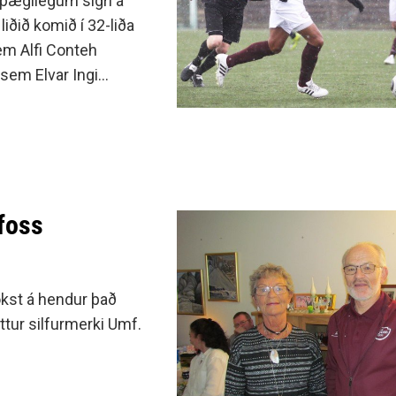
 þægilegum sigri á
iðið komið í 32-liða
sem Alfi Conteh
sem Elvar Ingi
r fjallað um leikinn
5.
foss
kst á hendur það
ur silfurmerki Umf.