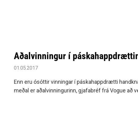
Aðalvinningur í páskahappdrætti
01.05.2017
Enn eru ósóttir vinningar í páskahappdrætti handkna
meðal er aðalvinningurinn, gjafabréf frá Vogue að v