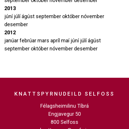
september
október
nóvember
desember
2013
júní
júlí
ágúst
september
október
nóvember
desember
2012
janúar
febrúar
mars
apríl
maí
júní
júlí
ágúst
september
október
nóvember
desember
KNATTSPYRNUDEILD SELFOSS
Félagsheimilinu Tíbrá
Engjavegur 50
800 Selfoss