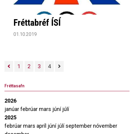
Fréttabréf ÍSÍ
01.10.2019
1
2
3
4
Fréttasafn
2026
janúar
febrúar
mars
júní
júlí
2025
febrúar
mars
apríl
júní
júlí
september
nóvember