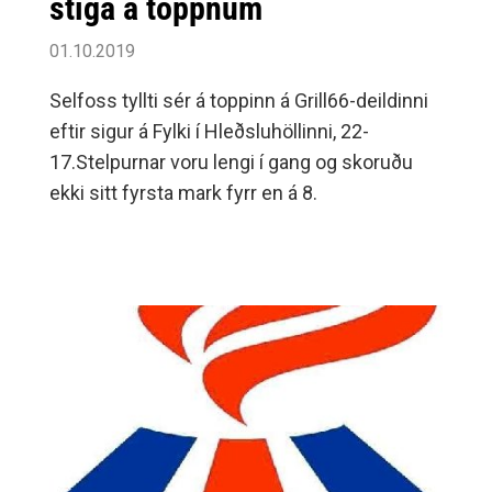
stiga á toppnum
01.10.2019
Selfoss tyllti sér á toppinn á Grill66-deildinni
eftir sigur á Fylki í Hleðsluhöllinni, 22-
17.Stelpurnar voru lengi í gang og skoruðu
ekki sitt fyrsta mark fyrr en á 8.