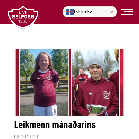
Fara
Íslenska
í
efni
Leikmenn mánaðarins
02.10.2019