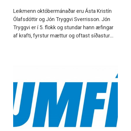
Leikmenn októbermánaðar eru Ásta Kristín
Ólafsdóttir og Jón Tryggvi Sverrisson. Jón
Tryggvi er í 5. flokk og stundar hann æfingar
af krafti, fyrstur mættur og oftast síðastur
heim. Ásta Kristín æfir og spilar með 6.