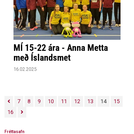
MÍ 15-22 ára - Anna Metta
með Íslandsmet
16.02.2025
7
8
9
10
11
12
13
14
15
16
Fréttasafn