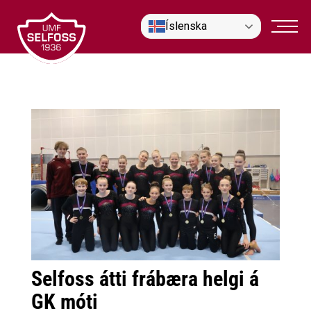
Fara
Íslenska
í
efni
Selfoss átti frábæra helgi á
GK móti