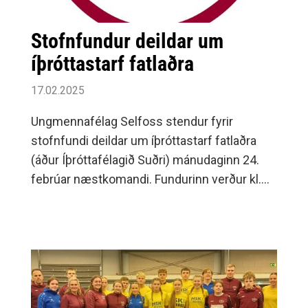
Stofnfundur deildar um
íþróttastarf fatlaðra
17.02.2025
Ungmennafélag Selfoss stendur fyrir
stofnfundi deildar um íþróttastarf fatlaðra
(áður Íþróttafélagið Suðri) mánudaginn 24.
febrúar næstkomandi. Fundurinn verður kl.
18:00 í félagsheimilinu Tíbrá að Engjavegi 50
á Selfossi.