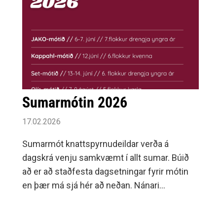
Sumarmótin 2026
17.02.2026
Sumarmót knattspyrnudeildar verða á
dagskrá venju samkvæmt í allt sumar. Búið
að er að staðfesta dagsetningar fyrir mótin
en þær má sjá hér að neðan. Nánari
upplýsingar um hvert mót fyrir sig koma
þegar nær dregur.