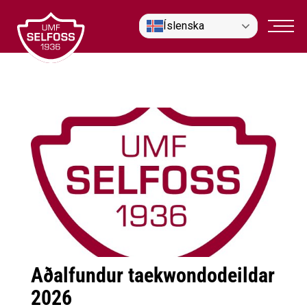
Fara
Íslenska
í
efni
Aðalfundur taekwondodeildar
2026