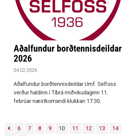
Aðalfundur borðtennisdeildar
2026
04.02.2026
Aðalfundur borðtennisdeildar Umf. Selfoss
verður haldinn í Tíbrá miðvikudaginn 11.
febrúar næstkomandi klukkan 17:30.
6
7
8
9
10
11
12
13
14