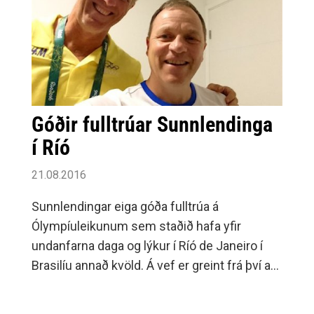
Góðir fulltrúar Sunnlendinga
í Ríó
21.08.2016
Sunnlendingar eiga góða fulltrúa á
Ólympíuleikunum sem staðið hafa yfir
undanfarna daga og lýkur í Ríó de Janeiro í
Brasilíu annað kvöld. Á vef er greint frá því að
Selfyssingar eigi þrjá fulltrúa í Ríó.