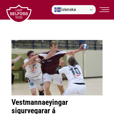
Fara
Íslenska
í
efni
Vestmannaeyingar
sigurvegarar á