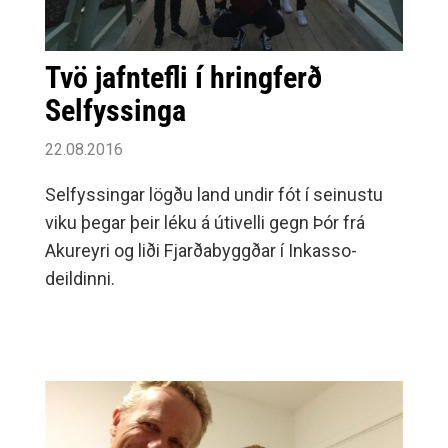
Tvö jafntefli í hringferð
Selfyssinga
22.08.2016
Selfyssingar lögðu land undir fót í seinustu
viku þegar þeir léku á útivelli gegn Þór frá
Akureyri og liði Fjarðabyggðar í Inkasso-
deildinni.