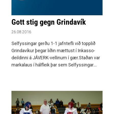
Gott stig gegn Grindavík
26.08.2016
Selfyssingar gerðu 1-1 jafntefli við topplið
Grindavíkur þegar liðin mættust í Inkasso-
deildinni á JÁVERK-vellinum í gær.Staðan var
markalaus í hálfleik þar sem Selfyssingar
voru sterkari framan af en eftir því sem leið á
hálfleikinn tóku gestirnir völdin.