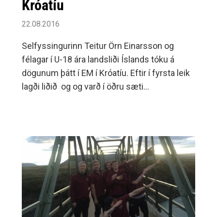
Króatíu
22.08.2016
Selfyssingurinn Teitur Örn Einarsson og
félagar í U-18 ára landsliði Íslands tóku á
dögunum þátt í EM í Króatíu. Eftir í fyrsta leik
lagði liðið og og varð í öðru sæti
undanriðilsins og fór ásamt króatíska liðinu í
milliriðil þar sem það lá fyrir og .Liðið endaði
því á að leiki krossspil um 5.-8.