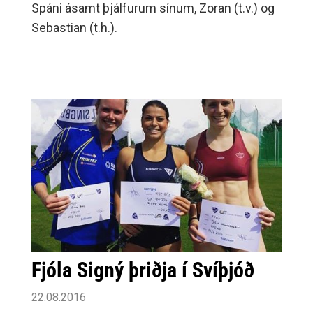
Spáni ásamt þjálfurum sínum, Zoran (t.v.) og
Sebastian (t.h.).
Fjóla Signý þriðja í Svíþjóð
22.08.2016