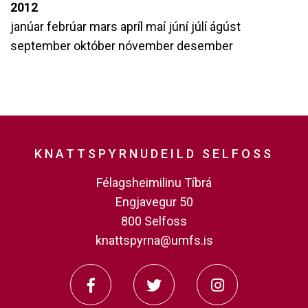
2012
janúar
febrúar
mars
apríl
maí
júní
júlí
ágúst
september
október
nóvember
desember
KNATTSPYRNUDEILD SELFOSS
Félagsheimilinu Tíbrá
Engjavegur 50
800 Selfoss
knattspyrna@umfs.is