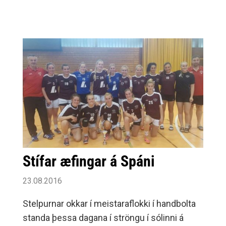
sæti með 185,5 stig en næsta lið var með
184 stig og B-liðið HSK/Selfoss varð svo í
fjórða sæti aðeins 18 stigum á eftir þriðja
sætinu.Stelpurnar í A-liðinu sigruðu í
kvennakeppninni og B-liðið varð í fjórða sæti
en strákarnir í A-liðinu urðu í öðru sæti og B-
liðið í fimmta sæti.
Stífar æfingar á Spáni
23.08.2016
Stelpurnar okkar í meistaraflokki í handbolta
standa þessa dagana í ströngu í sólinni á