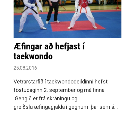
Æfingar að hefjast í
taekwondo
25.08.2016
Vetrarstarfið í taekwondodeildinni hefst
föstudaginn 2. september og má finna
.Gengið er frá skráningu og
greiðslu æfingagjalda í gegnum þar sem á
sama tíma er hægt að sækja hvatagreiðslur
frá Sveitarfélaginu Árborg. .