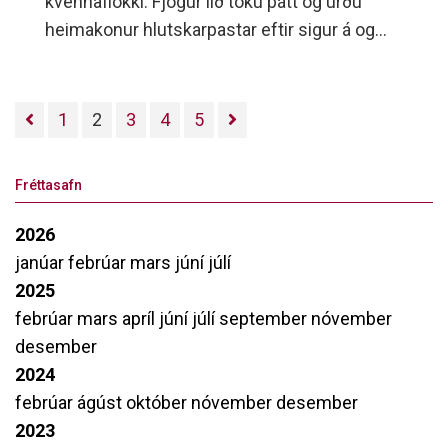
kvennaflokki. Fjögur lið tóku þátt og urðu
heimakonur hlutskarpastar eftir sigur á og
auk þess sem þær gerðu jafntefli gegn
.Selfoss hlaut 5 stig, Valur 4 stig, Haukar 3 en
Fylkir var án stiga. Selfoss fékk bikar í
1
2
3
4
5
mótslok auk þess sem veitt voru
einstaklingsverðlaun sem sérstök dómnefnd
Fréttasafn
hafði umsjón með.
2026
janúar
febrúar
mars
júní
júlí
2025
febrúar
mars
apríl
júní
júlí
september
nóvember
desember
2024
febrúar
ágúst
október
nóvember
desember
2023