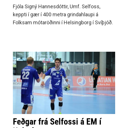
Fjóla Signý Hannesdóttir, Umf. Selfoss,
keppti í gær í 400 metra grindahlaupi á
Folksam mótaröðinni í Helsingborg í Svíþjóð.
Feðgar frá Selfossi á EM í