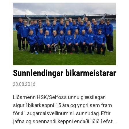
Sunnlendingar bikarmeistarar
23.08.2016
Liðsmenn HSK/Selfoss unnu glæsilegan
sigur í bikarkeppni 15 ára og yngri sem fram
fór á Laugardalsvellinum sl. sunnudag. Eftir
jafna og spennandi keppni endaði liðið í efsta