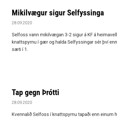
Mikilvægur sigur Selfyssinga
28.09.2020
Selfoss vann mikilvægan 3-2 sigur á KF á heimavelli í
knattspyrnu í gær og halda Selfyssingar sér því enn
sæti í 1.
Tap gegn Þrótti
28.09.2020
Kvennalið Selfoss í knattspyrnu tapaði enn einum 