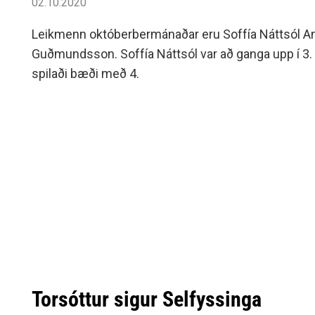
02.10.2020
Leikmenn októberbermánaðar eru Soffía Náttsól An
Guðmundsson. Soffía Náttsól var að ganga upp í 3. f
spilaði bæði með 4.
Torsóttur sigur Selfyssinga