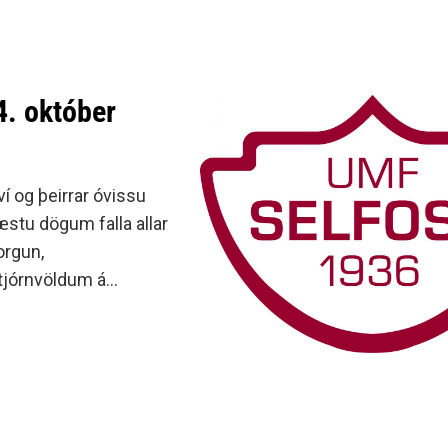
minjanefndar
4. október
ví og þeirrar óvissu
stu dögum falla allar
orgun,
tjórnvöldum á
ngu varðandi æfingar