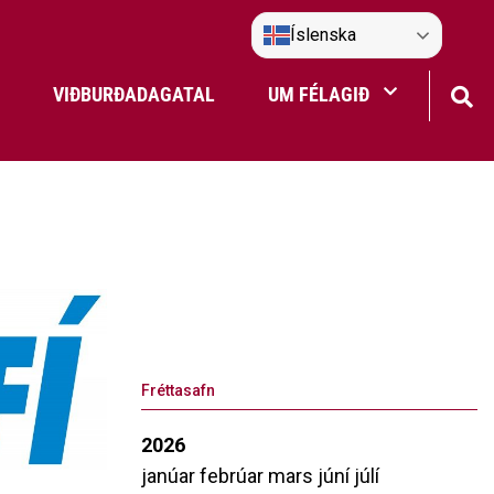
Íslenska
VIÐBURÐADAGATAL
UM FÉLAGIÐ
Frístundaakstur
Nefndir Umf. Selfoss
tjón
Fréttasafn
2026
janúar
febrúar
mars
júní
júlí