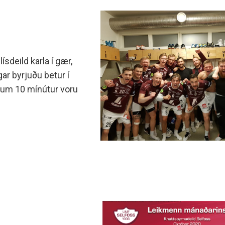
sdeild karla í gær,
ar byrjuðu bet­ur í
 um 10 mínútur voru