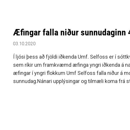
Siðareglur Umf. Selfoss
Umgengnisreglur
Æfingar falla niður sunnudaginn 
03.10.2020
Í ljósi þess að fjöldi iðkenda Umf. Selfoss er í sóttk
sem ríkir um framkvæmd æfinga yngri iðkenda á næ
æfingar í yngri flokkum Umf Selfoss falla niður á m
sunnudag.Nánari upplýsingar og tilmæli koma frá s
morgun, sunnudag, og mun félagið gefa út tilkynni
félagsins í framhaldi af því.