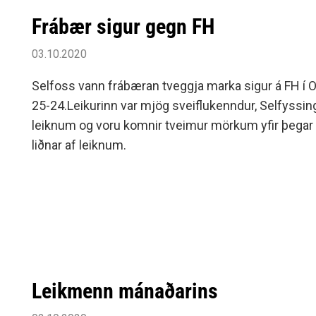
Frábær sigur gegn FH
03.10.2020
Selfoss vann frábæran tveggja marka sigur á FH í Olí
25-24.Leikurinn var mjög sveiflukenndur, Sel­fyss­ing­
leikn­um og voru komnir tveimur mörkum yfir þegar
liðnar af leiknum.
Leikmenn mánaðarins