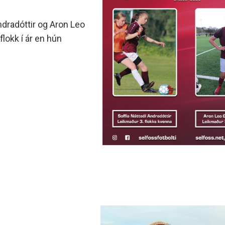
dradóttir og Aron Leo
lokk í ár en hún