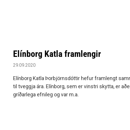
Elínborg Katla framlengir
29.09.2020
Elínborg Katla Þorbjörnsdóttir hefur framlengt sam
til tveggja ára. Elínborg, sem er vinstri skytta, er a
gríðarlega efnileg og var m.a.