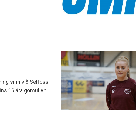
ning sinn við Selfoss
ðeins 16 ára gömul en