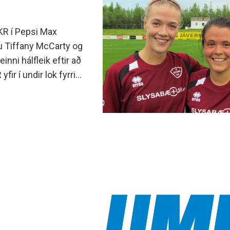
KR í Pepsi Max
ru Tiffany McCarty og
nni hálfleik eftir að
r í undir lok fyrri
g Guðmunda Brynja léku
Umf.