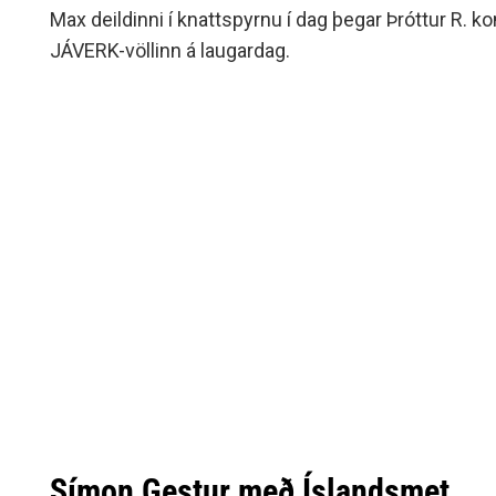
Max deildinni í knattspyrnu í dag þegar Þróttur R. 
JÁVERK-völlinn á laugardag.
Símon Gestur með Íslandsmet