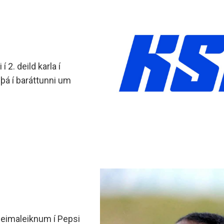
 2. deild karla í
þá í baráttunni um
heimaleiknum í Pepsi