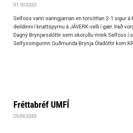
01.10.2020
Selfoss vann sanngjarnan en torsóttan 2-1 sigur á 
deildinni í knattspyrnu á JÁVERK-velli í gær. Það vo
Dagný Brynjarsdóttir sem skoruðu mörk Selfoss í sei
Selfyssingurinn Guðmunda Brynja Óladóttir kom KR yfi
hálfleiks.Nánar er fjallað um leikinn á .---Dagný o
saman með Selfoss árið 2014. Ljósmynd úr safni 
Fréttabréf UMFÍ
29.09.2020