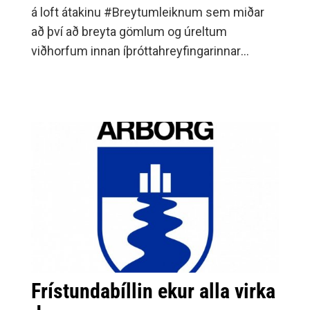
á loft átakinu #Breytumleiknum sem miðar
að því að breyta gömlum og úreltum
viðhorfum innan íþróttahreyfingarinnar
gagnvart ungum stúlkum.Markmiðið með
átakinu er að bæta ímynd kvennahandboltans
og landsliðsins og fá fleiri ungar stelpur til
þess að byrja að æfa handbolta, og stunda
íþróttir lengur og skapa þannig heim þar sem
stelpur eru sjáanlegar í íþróttasamfélaginu og
eigi sér sterkar og mikilvægar fyrirmyndir.
Frístundabíllin ekur alla virka