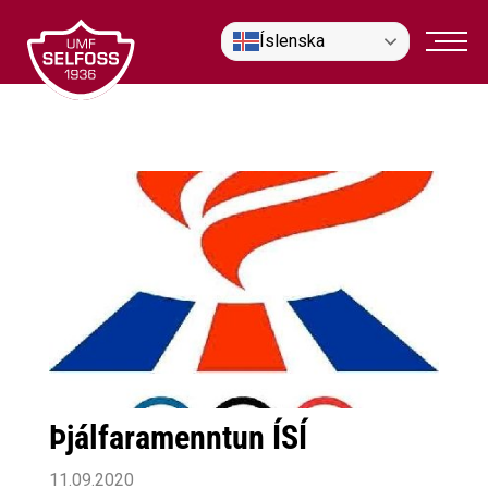
Fara
Íslenska
í
efni
Þjálfaramenntun ÍSÍ
11.09.2020