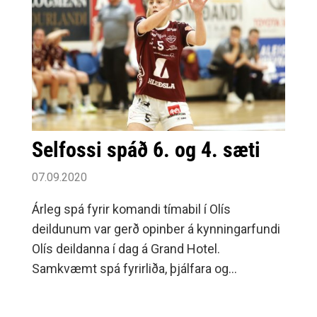
Selfossi spáð 6. og 4. sæti
07.09.2020
Árleg spá fyrir komandi tímabil í Olís
deildunum var gerð opinber á kynningarfundi
Olís deildanna í dag á Grand Hotel.
Samkvæmt spá fyrirliða, þjálfara og
forráðamanna mun meistaraflokkur karla
lenda í 6.