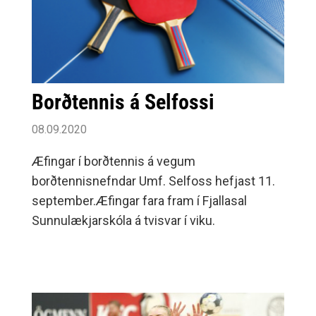
Borðtennis á Selfossi
08.09.2020
Æfingar í borðtennis á vegum
borðtennisnefndar Umf. Selfoss hefjast 11.
september.Æfingar fara fram í Fjallasal
Sunnulækjarskóla á tvisvar í viku.