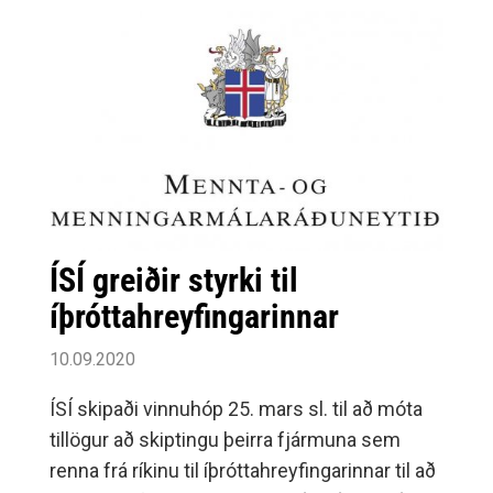
ÍSÍ greiðir styrki til
íþróttahreyfingarinnar
10.09.2020
ÍSÍ skipaði vinnuhóp 25. mars sl. til að móta
tillögur að skiptingu þeirra fjármuna sem
renna frá ríkinu til íþróttahreyfingarinnar til að