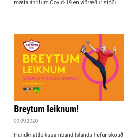
mæta áhrifum Covid-19 en viðræður stóðu
yfir við mennta- og menningarmálaráðherra á
þeim tíma um slíkan stuðning.Þann 29.
Breytum leiknum!
09.09.2020
Handknattleikssamband Íslands hefur skotið