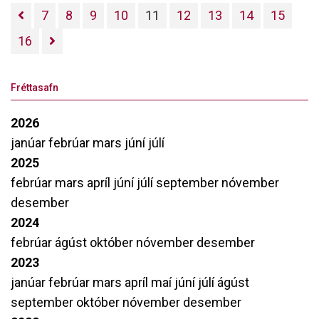
7
8
9
10
11
12
13
14
15
16
Fréttasafn
2026
janúar
febrúar
mars
júní
júlí
2025
febrúar
mars
apríl
júní
júlí
september
nóvember
desember
2024
febrúar
ágúst
október
nóvember
desember
2023
janúar
febrúar
mars
apríl
maí
júní
júlí
ágúst
september
október
nóvember
desember