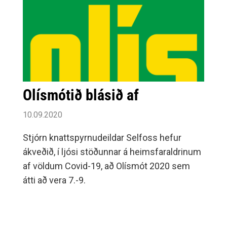
Olísmótið blásið af
10.09.2020
Stjórn knattspyrnudeildar Selfoss hefur
ákveðið, í ljósi stöðunnar á heimsfaraldrinum
af völdum Covid-19, að Olísmót 2020 sem
átti að vera 7.-9.