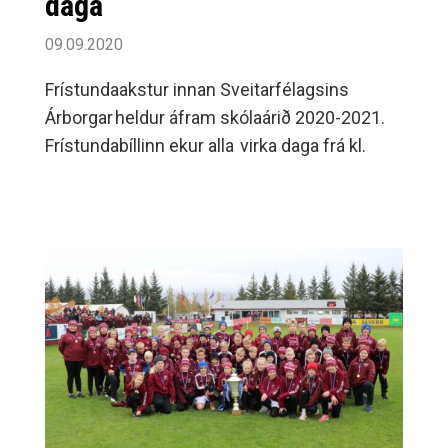
daga
09.09.2020
Frístundaakstur innan Sveitarfélagsins
Árborgar heldur áfram skólaárið 2020-2021.
Frístundabíllinn ekur alla virka daga frá kl.