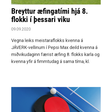
Breyttur æfingatími hjá 8.
flokki í þessari viku
09.09.2020
Vegna leiks meistaraflokks kvenna á
JÁVERK-vellinum í Pepsi Max deild kvenna á
miðvikudaginn færist æfing 8. flokks karla og
kvenna yfir á fimmtudag á sama tíma, kl.