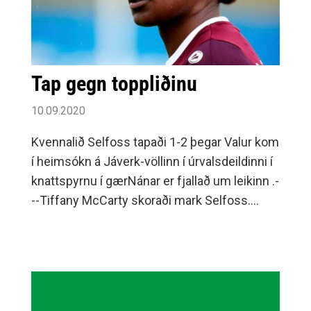
Tap gegn toppliðinu
10.09.2020
Kvennalið Selfoss tapaði 1-2 þegar Valur kom
í heimsókn á Jáverk-völlinn í úrvalsdeildinni í
knattspyrnu í gærNánar er fjallað um leikinn .-
--Tiffany McCarty skoraði mark Selfoss.
Ljósmynd af fésbókarsíðu
knattspyrnudeildar Selfoss