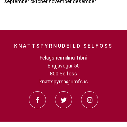
september
október
nóvember
desember
KNATTSPYRNUDEILD SELFOSS
Félagsheimilinu Tíbrá
Engjavegur 50
800 Selfoss
knattspyrna@umfs.is