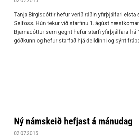
02.07.2015
Tanja Birgisdóttir hefur verið ráðin yfirþjálfari elsta
Selfoss. Hún tekur við starfinu 1. ágúst næstkoman
Bjarnadóttur sem gegnt hefur starfi yfirþjálfara frá
góðkunn og hefur starfað hjá deildinni og sýnt fr
þjálfari frá árinu 2004 með stuttum hléum en hún 
Selfoss frá unga aldri áður en hún hóf þjálfaraferili
Ný námskeið hefjast á mánudag
02.07.2015