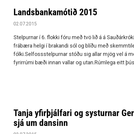
Landsbankamótið 2015
02.07.2015
Stelpurnar í 6. flokki fóru með tvö lið á á Sauðárkróki þar sem þær áttu
frábæra helgi í brakandi sól og blíðu með skemmtil
fólki.Selfossstelpurnar stóðu sig allar mjög vel á mó
fyrirrúmi bæði innan vallar og utan.Rúm­lega eitt þú
þátt í mótinu en það er fyr­ir stúlk­ur í 6.
Tanja yfirþjálfari og systurnar Ge
sjá um dansinn