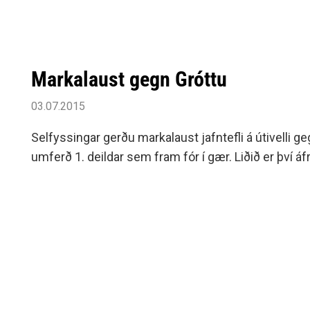
Markalaust gegn Gróttu
03.07.2015
Selfyssingar gerðu markalaust jafntefli á útivelli g
umferð 1. deildar sem fram fór í gær. Liðið er því áf