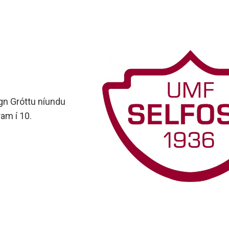
egn Gróttu níundu
ram í 10.