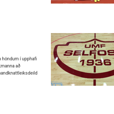
minjanefndar
m höndum í upphafi
ikmanna að
handknattleiksdeild