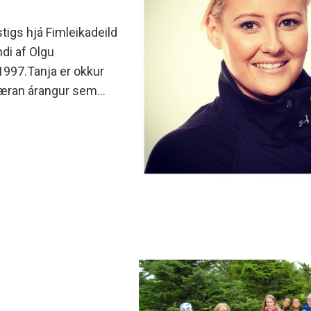
 stigs hjá Fimleikadeild
di af Olgu
 1997.Tanja er okkur
ábæran árangur sem
æfði fimleika með
nn.