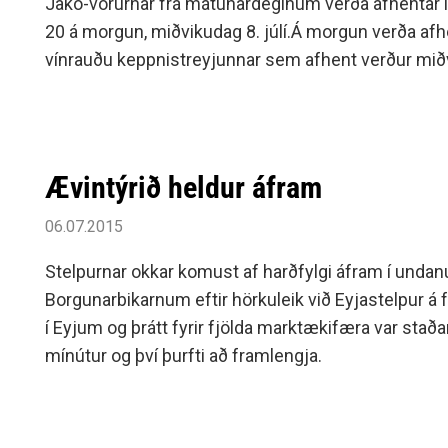
Jako-vörurnar frá mátunardeginum verða afhentar í T
20 á morgun, miðvikudag 8. júlí.Á morgun verða afhen
vínrauðu keppnistreyjunnar sem afhent verður mið
Ævintýrið heldur áfram
06.07.2015
Stelpurnar okkar komust af harðfylgi áfram í undanúr
Borgunarbikarnum eftir hörkuleik við Eyjastelpur á 
í Eyjum og þrátt fyrir fjölda marktækifæra var staða
mínútur og því þurfti að framlengja.