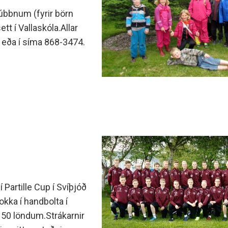
lúbbnum (fyrir börn
 í Vallaskóla.Allar
nánari upplýsingar og skráningar má fá í netfanginu eða í síma 868-3474.
í Partille Cup í Svíþjóð
okka í handbolta í
 50 löndum.Strákarnir