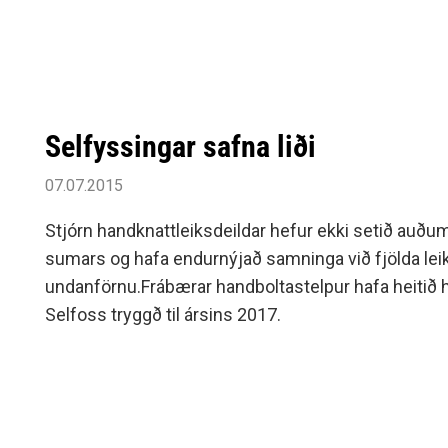
Siðareglur Umf. Selfoss
Umgengnisreglur
Selfyssingar safna liði
07.07.2015
Stjórn handknattleiksdeildar hefur ekki setið auðu
sumars og hafa endurnýjað samninga við fjölda le
undanförnu.Frábærar handboltastelpur hafa heitið 
Selfoss tryggð til ársins 2017.