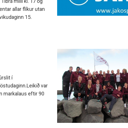
íbrá milli kl. 17 og
tar allar flíkur utan
vikudaginn 15.
slit í
föstudaginn.Leikið var
n markalaus eftir 90