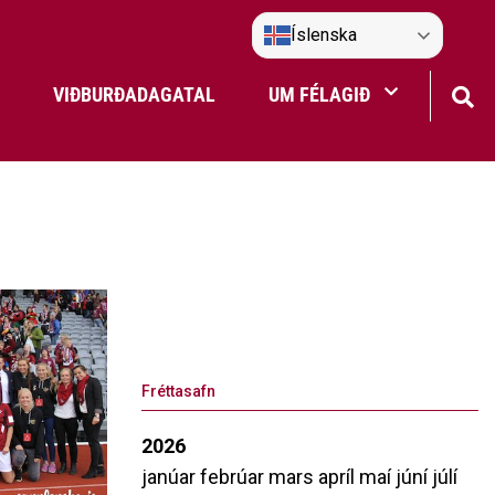
Íslenska
VIÐBURÐADAGATAL
UM FÉLAGIÐ
Frístundaakstur
Nefndir Umf. Selfoss
tjón
Fréttasafn
2026
janúar
febrúar
mars
apríl
maí
júní
júlí