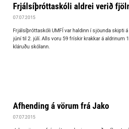
Frjálsíþróttaskóli aldrei verið fjö
07.07.2015
Frjálsíþróttaskóli UMFÍ var haldinn í sjöunda skipti 
júní til 2. júlí. Alls voru 59 frískir krakkar á aldrinum
kláruðu skólann.
Afhending á vörum frá Jako
07.07.2015