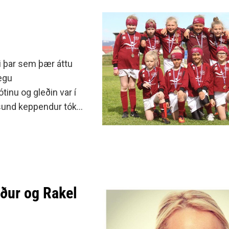
egu
tinu og gleðin var í
sund kepp­end­ur tóku
rður og Rakel