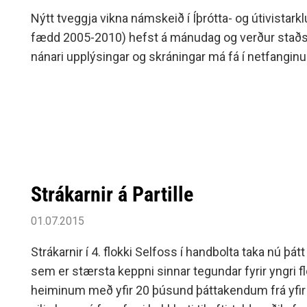
Nýtt tveggja vikna námskeið í Íþrótta- og útivistark
fædd 2005-2010) hefst á mánudag og verður staðsett
Strákarnir á Partille
01.07.2015
Strákarnir í 4. flokki Selfoss í handbolta taka nú þátt 
sem er stærsta keppni sinnar tegundar fyrir yngri fl
heiminum með yfir 20 þúsund þáttakendum frá yfir