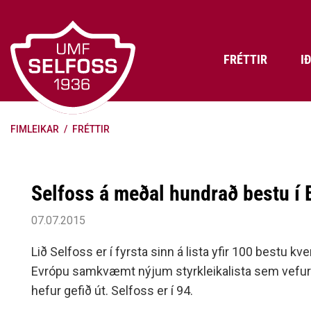
Fara
í
efni
FRÉTTIR
I
FIMLEIKAR
/
FRÉTTIR
Frádráttarbærir styrkir til
Skráning iðkenda á Abler
Aðalstjórn Umf. Selfoss
íþróttafélaga
Lög, reglur og stefnur félagsins
Æfingatö
Skrifstof
Viðurken
Fræðslu- og forvarnarstefna Umf.
Björns Bl
Selfoss á meðal hundrað bestu í 
Selfoss
Heiðursfél
Æfingagjöld
Frístund
Jafnréttisáætlun Umf. Selfoss
Íþróttafó
07.07.2015
Lög Umf. Selfoss
UMFÍ bikar
Lið Selfoss er í fyrsta sinn á lista yfir 100 bestu kv
Persónuverndarstefna Umf.
Evrópu samkvæmt nýjum styrkleikalista sem vefu
Selfoss
hefur gefið út. Selfoss er í 94.
Reglugerð um fjáraflanir