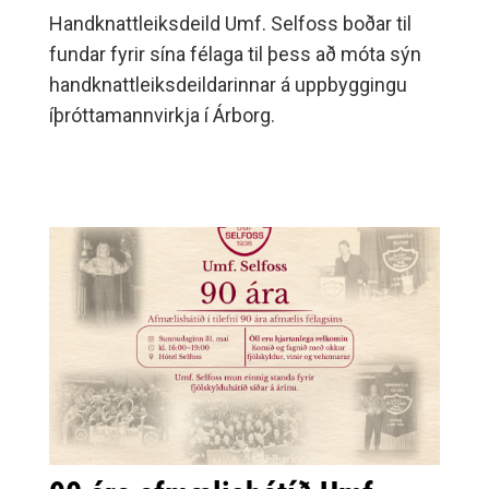
Handknattleiksdeild Umf. Selfoss boðar til
fundar fyrir sína félaga til þess að móta sýn
handknattleiksdeildarinnar á uppbyggingu
íþróttamannvirkja í Árborg.