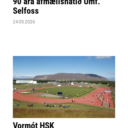
90 ára afmælishátíð Umf.
Selfoss
24.05.2026
Vormót HSK