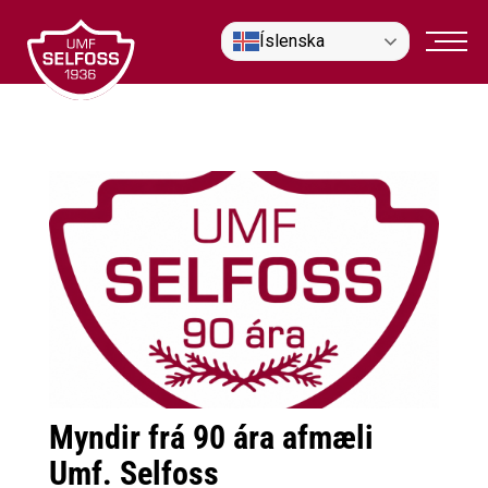
Fara
Íslenska
í
efni
Myndir frá 90 ára afmæli
Umf. Selfoss