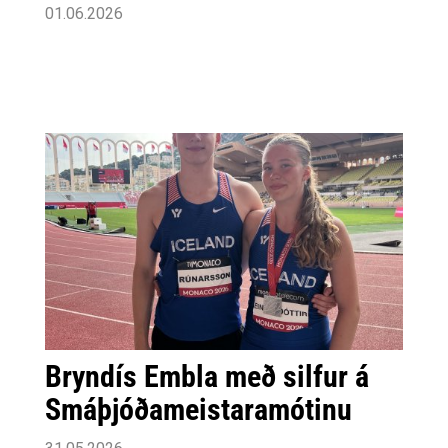
01.06.2026
Bryndís Embla með silfur á
Smáþjóðameistaramótinu