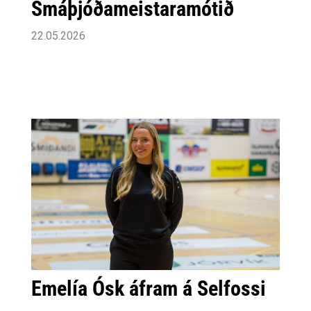
Smáþjóðameistaramótið
22.05.2026
Emelía Ósk áfram á Selfossi