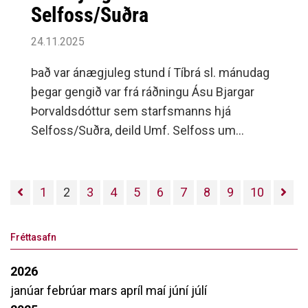
Selfoss/Suðra
24.11.2025
Það var ánægjuleg stund í Tíbrá sl. mánudag
þegar gengið var frá ráðningu Ásu Bjargar
Þorvaldsdóttur sem starfsmanns hjá
Selfoss/Suðra, deild Umf. Selfoss um
íþróttastarf fatlaðra.
1
2
3
4
5
6
7
8
9
10
Fréttasafn
2026
janúar
febrúar
mars
apríl
maí
júní
júlí