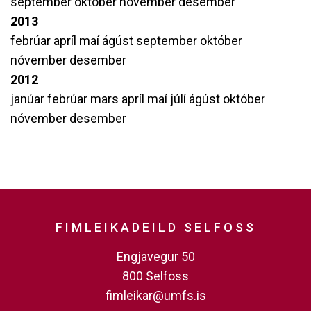
september
október
nóvember
desember
2013
febrúar
apríl
maí
ágúst
september
október
nóvember
desember
2012
janúar
febrúar
mars
apríl
maí
júlí
ágúst
október
nóvember
desember
FIMLEIKADEILD SELFOSS
Engjavegur 50
800 Selfoss
fimleikar@umfs.is