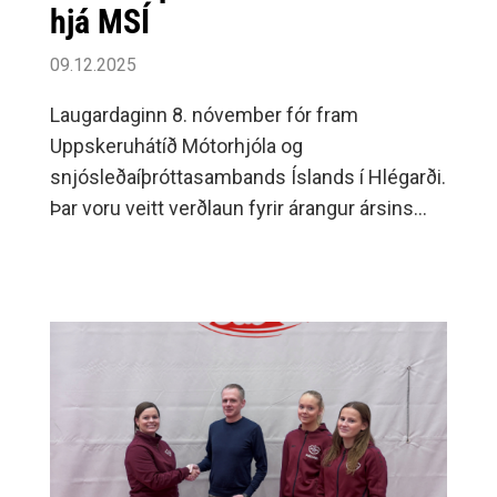
hjá MSÍ
09.12.2025
Laugardaginn 8. nóvember fór fram
Uppskeruhátíð Mótorhjóla og
snjósleðaíþróttasambands Íslands í Hlégarði.
Þar voru veitt verðlaun fyrir árangur ársins
2025.