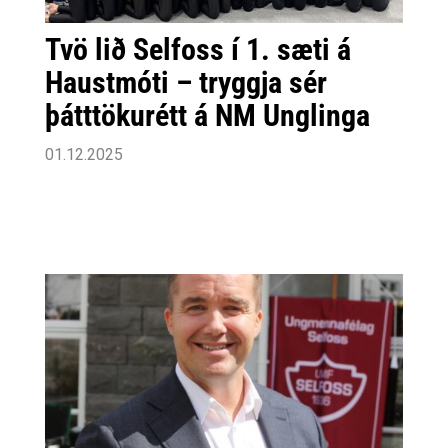
Tvö lið Selfoss í 1. sæti á
Haustmóti – tryggja sér
þátttökurétt á NM Unglinga
01.12.2025