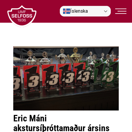
Fara
Íslenska
í
efni
Eric Máni
akstursíþróttamaður ársins