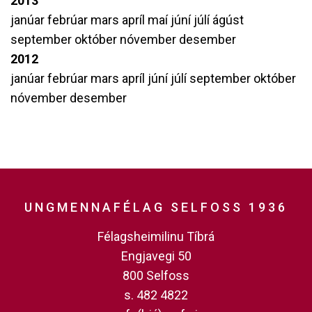
2013
janúar
febrúar
mars
apríl
maí
júní
júlí
ágúst
september
október
nóvember
desember
2012
janúar
febrúar
mars
apríl
júní
júlí
september
október
nóvember
desember
UNGMENNAFÉLAG SELFOSS 1936
Félagsheimilinu Tíbrá
Engjavegi 50
800 Selfoss
s. 482 4822