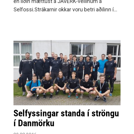
en liðin mættust á JÁVERK-vellinum á
Selfossi.Strákarnir okkar voru betri aðilinn í
fyrri hálfleik en gestirnir fengu hins vegar
besta færið þegar Vignir Jóhannesson,
traustur markvörður okkar, varði vítaspyrnu
gestanna afar glæsilega.
Selfyssingar standa í ströngu
í Danmörku