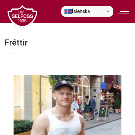
Fara
Íslenska
í
efni
Fréttir