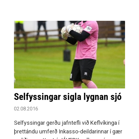
Englandi en Teo þarf að fara heim af
fjölskylduástæðum.Teo spilaði 16 leiki fyrir
Selfoss í sumar í deild og bikar og skoraði
fjögur mörk.
Selfyssingar sigla lygnan sjó
02.08.2016
Selfyssingar gerðu jafntefli við Keflvíkinga í
þrettándu umferð Inkasso-deildarinnar í gær