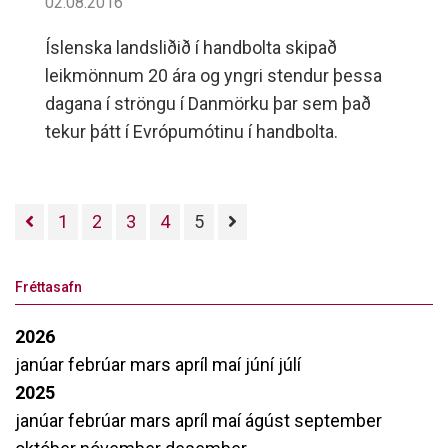
02.08.2016
Íslenska landsliðið í handbolta skipað
leikmönnum 20 ára og yngri stendur þessa
dagana í ströngu í Danmörku þar sem það
tekur þátt í Evrópumótinu í handbolta.
1
2
3
4
5
Fréttasafn
2026
janúar
febrúar
mars
apríl
maí
júní
júlí
2025
janúar
febrúar
mars
apríl
maí
ágúst
september