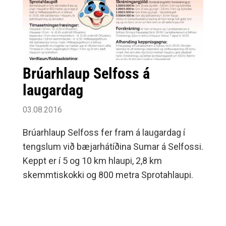
Brúarhlaup Selfoss á
laugardag
03.08.2016
Brúarhlaup Selfoss fer fram á laugardag í
tengslum við bæjarhátíðina Sumar á Selfossi.
Keppt er í 5 og 10 km hlaupi, 2,8 km
skemmtiskokki og 800 metra Sprotahlaupi.