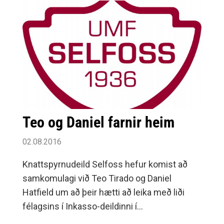
Teo og Daniel farnir heim
02.08.2016
Knattspyrnudeild Selfoss hefur komist að
samkomulagi við Teo Tirado og Daniel
Hatfield um að þeir hætti að leika með liði
félagsins í Inkasso-deildinni í
knattspyrnu.Daniel hefur samið við félag í