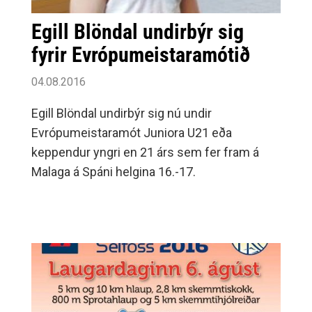
Egill Blöndal undirbýr sig
fyrir Evrópumeistaramótið
04.08.2016
Egill Blöndal undirbýr sig nú undir
Evrópumeistaramót Juniora U21 eða
keppendur yngri en 21 árs sem fer fram á
Malaga á Spáni helgina 16.-17.