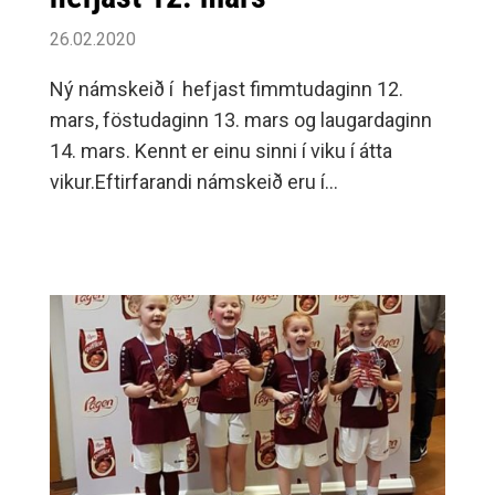
26.02.2020
Ný námskeið í hefjast fimmtudaginn 12.
mars, föstudaginn 13. mars og laugardaginn
14. mars. Kennt er einu sinni í viku í átta
vikur.Eftirfarandi námskeið eru í
boði.Fimmtudaga Klukkan 17:15 námskeið 2
(um 7-14 mánaða) Klukkan 18:00 námskeið 4
(um 2-4 ára) Klukkan 18:45 námskeið 5 (um
4-6 ára) Klukkan 19:30 byrjendahópur (frá
um 2 mánaða)Föstudaga Klukkan 15:45
sundskóli (börn sem er mjög vön og byrja í
skóla næsta haust) Klukkan 16:30 námskeið
3 (um 1-2 ára börn) Klukkan 17:15 námskeið
4 ( um 2-4 ára börn) Klukkan 18:00 námskeið
5 (um 4-6 ára börn) Klukkan 18:45 námskeið