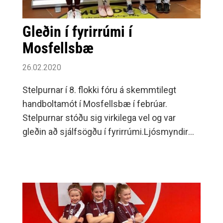
5 (um 4-6 ára börn)Laugardaga Klukkan 9:15
námskeið 2 (um 7-14 mánaða) Klukkan 10:00
Gleðin í fyrirrúmi í
námskeið 5 (um 4-6 ára) Klukkan 10:45
Mosfellsbæ
byrjendahópur (frá um 2 mánaða) Klukkan
26.02.2020
11:30 byrjendahópur (frá um 2
mánaða)Skráning er hafin og nánari
Stelpurnar í 8. flokki fóru á skemmtilegt
upplýsingar á og í síma 848-1626.
handboltamót í Mosfellsbæ í febrúar.
Stelpurnar stóðu sig virkilega vel og var
gleðin að sjálfsögðu í fyrirrúmi.Ljósmyndir
frá foreldrum og þjálfurum Umf.