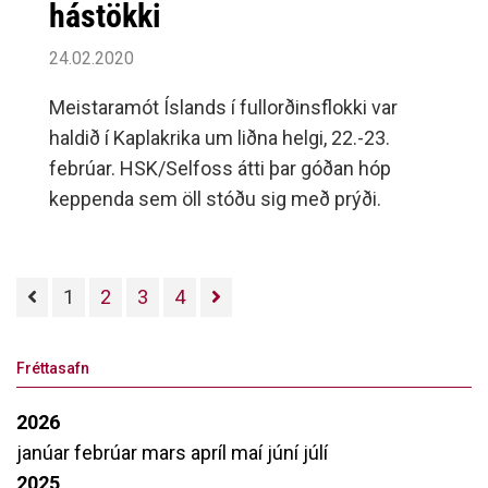
hástökki
24.02.2020
Meistaramót Íslands í fullorðinsflokki var
haldið í Kaplakrika um liðna helgi, 22.-23.
febrúar. HSK/Selfoss átti þar góðan hóp
keppenda sem öll stóðu sig með prýði.
1
2
3
4
Fréttasafn
2026
janúar
febrúar
mars
apríl
maí
júní
júlí
2025