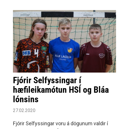
(50%)Úrslit leiksins merkja það að enn eru
stelpurnar í 3.
Fjórir Selfyssingar í
hæfileikamótun HSÍ og Bláa
lónsins
27.02.2020
Fjórir Selfyssingar voru á dögunum valdir í