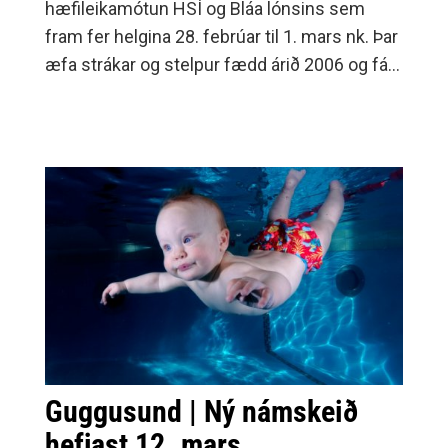
hæfileikamótun HSÍ og Bláa lónsins sem
fram fer helgina 28. febrúar til 1. mars nk. Þar
æfa strákar og stelpur fædd árið 2006 og fá
leikmenn smjörþefinn af því hvernig yngri
landslið HSÍ æfa hverju sinni.
Guggusund | Ný námskeið
hefjast 12. mars