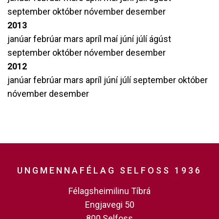
september
október
nóvember
desember
2013
janúar
febrúar
mars
apríl
maí
júní
júlí
ágúst
september
október
nóvember
desember
2012
janúar
febrúar
mars
apríl
júní
júlí
september
október
nóvember
desember
UNGMENNAFÉLAG SELFOSS 1936
Félagsheimilinu Tíbrá
Engjavegi 50
800 Selfoss