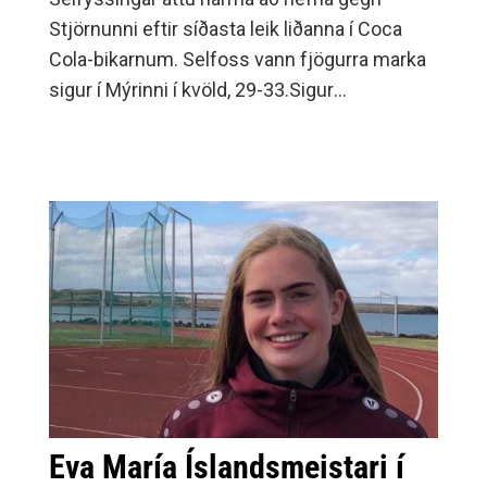
Stjörnunni eftir síðasta leik liðanna í Coca
Cola-bikarnum. Selfoss vann fjögurra marka
sigur í Mýrinni í kvöld, 29-33.Sigur
Selfyssinga var aldrei í hættu.
Eva María Íslandsmeistari í