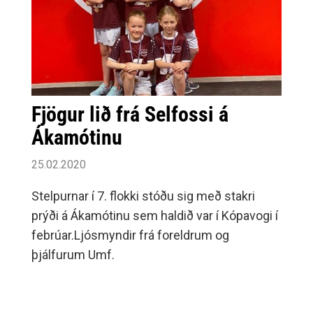
Fjögur lið frá Selfossi á
Ákamótinu
25.02.2020
Stelpurnar í 7. flokki stóðu sig með stakri
prýði á Ákamótinu sem haldið var í Kópavogi í
febrúar.Ljósmyndir frá foreldrum og
þjálfurum Umf.