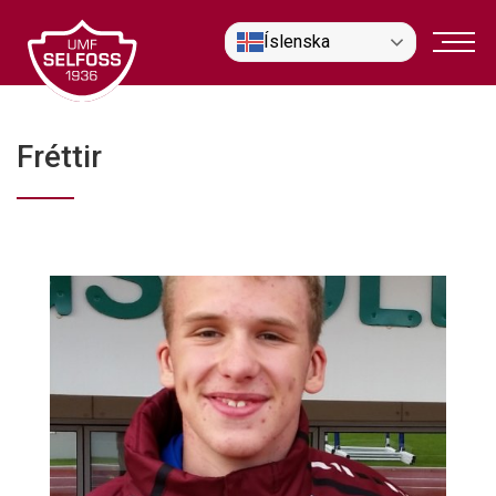
Fara
Íslenska
í
efni
Fréttir