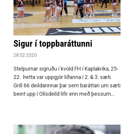
Sigur í toppbaráttunni
28.02.2020
Stelpurnar sigruðu í kvöld FH í Kaplakrika, 25-
22. Þetta var uppgjör liðanna í 2. & 3. sæti
Grill 66 deildarinnar þar sem baráttan um sæti
beint upp í Olísdeild lifir enn með þessum
úrslitum.Þessi stórleikur stóð undir öllum
væntingum og hart barist. Bæði lið léku mjög
góða vörn og og var lítið skorað framan af.
Gestirnir frá Selfossi náðu þó fljótt