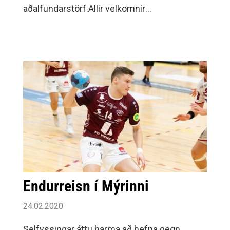
aðalfundarstörf.Allir velkomnir
Taekwondodeild Umf.
Endurreisn í Mýrinni
24.02.2020
Selfyssingar áttu harma að hefna gegn