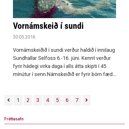
Vornámskeið í sundi
30.05.2016
Vornámskeiðið í sundi verður haldið í innilaug
Sundhallar Selfoss 6.-16. júni. Kennt verður
fyrir hádegi virka daga í alls átta skipti í 45
mínútur í senn.Námskeiðið er fyrir börn fædd
2011 og eldri, börn sem eru byrjuð í skóla eru
velkomin.
1
2
3
4
5
6
7
Fréttasafn