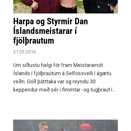
Harpa og Styrmir Dan
Íslandsmeistarar í
fjölþrautum
31.05.2016
Um síðustu helgi fór fram Meistaramót
Íslands í fjölþrautum á Selfossvelli í ágætu
veðri. Góð þátttaka var og reyndu 30
keppendur með sér í fimmtar- og tugþraut í
fjórum flokkum karla og fimmtar- og sjöþraut
í þremur flokkum kvenna.