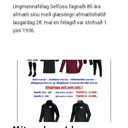
Ungmennafélag Selfoss fagnaði 80 ára
afmæli sínu með glæsilegri afmælishátíð
laugardag 28. maí en félagið var stofnað 1.
júní 1936.