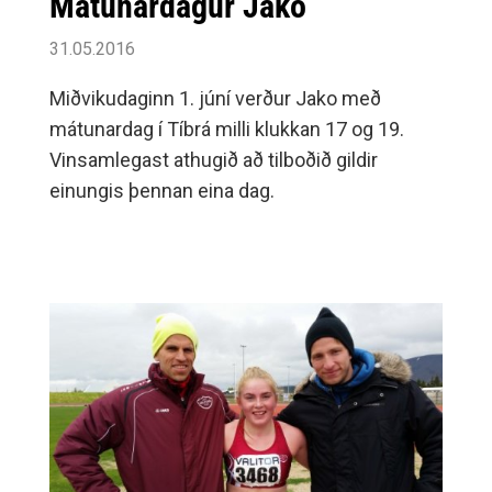
Mátunardagur Jako
31.05.2016
Miðvikudaginn 1. júní verður Jako með
mátunardag í Tíbrá milli klukkan 17 og 19.
Vinsamlegast athugið að tilboðið gildir
einungis þennan eina dag.