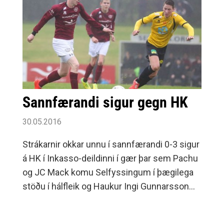
Sannfærandi sigur gegn HK
30.05.2016
Strákarnir okkar unnu í sannfærandi 0-3 sigur
á HK í Inkasso-deildinni í gær þar sem Pachu
og JC Mack komu Selfyssingum í þægilega
stöðu í hálfleik og Haukur Ingi Gunnarsson
innsiglaði sigurinn í síðari hálfleik. Nánar er
fjallað um leikinn á vef . Að loknum leik er