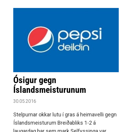
Selfoss í 6.
Ósigur gegn
Íslandsmeisturunum
30.05.2016
Stelpurnar okkar lutu í gras á heimavelli gegn
Íslandsmeisturum Breiðabliks 1-2 á
laugardag þar sem mark Selfyssinga var