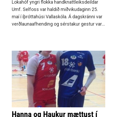
Lokahóf yngri flokka handknattleiksdeildar
Umf. Selfoss var haldið miðvikudaginn 25.
maí í íþróttahúsi Vallaskóla. Á dagskránni var
verðlaunaafhending og sérstakur gestur var
besti leikmaður Olís-deildar karla
Selfyssingurinn Janus Daði Smárason
en hann ræddi við iðkendur og hvatti þau til
dáða í skemmtilegu innleggi.Allir iðkendur í
6.-8.
Hanna og Haukur mættust í