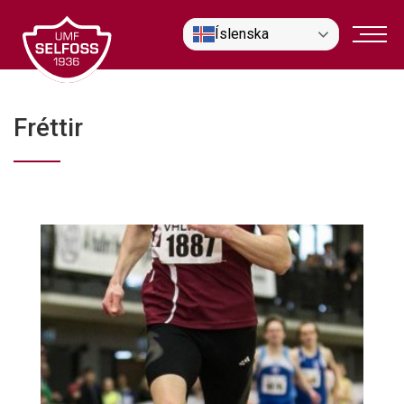
Fara
Íslenska
í
efni
Fréttir