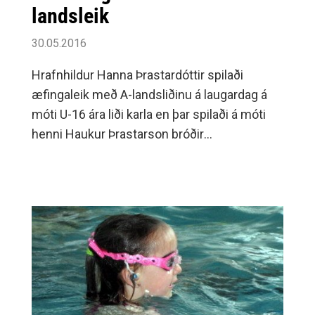
landsleik
30.05.2016
Hrafnhildur Hanna Þrastardóttir spilaði
æfingaleik með A-landsliðinu á laugardag á
móti U-16 ára liði karla en þar spilaði á móti
henni Haukur Þrastarson bróðir
hennar.Strákarnir unnu 34-21 en leikurinn var
undirbúningur kvennalandsliðsins fyrir leiki á
móti Frakklandi í Valshöllinni miðvikudaginn 1.