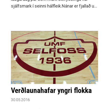
sjálfsmark í seinni hálfleik.Nánar er fjallað um
leikinn á vef Sunnlenska.is. Sel­foss er í 5.
Verðlaunahafar yngri flokka
30.05.2016